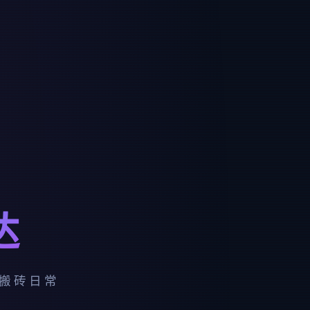
达
· 搬砖日常