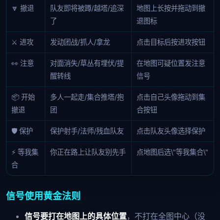
🔽 撤退
队友即将被蹲/越塔/追深
地图上长按并拖动到撤
了
退图标
⚔️ 进攻
发动团战/抓人/拿龙
点击目标后按进攻按钮
👀 注意
对面消失/草丛有埋伏/提
在地图可疑位置发注意
醒转线
信号
📦 开始
多人一起走/集合推塔/抱
点击自己头像拖动到集
撤退
团
合按钮
🛡️ 保护
保护射手/法师/残血队友
点击队友头像选择保护
⚡ 等我集
你正在路上让队友别先手
点地图后选\"等我集合\"
合
信号使用黄金法则
信号要打在地图上的具体位置
，不打在全图中心（没