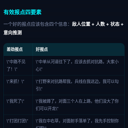
有效报点四要素
一个好的报点应该包含四个信息：
敌人位置 + 人数 + 状态 +
意向推测
差劲报点
好报点
\"中路不见
\"中单从河道往下了，应该去抓对抗路，大家小
了！\"
心\"
\"来抓！\"
\"打野来对抗路帮我，兵线在我这边，我可以勾
引\"
\"我死了\"
\"我被蹲了，对面三个人在上路，他们没大了你
们可以开龙\"
\"打团打团\"
\"我在中右草，对面射手落单了，我先手控制你