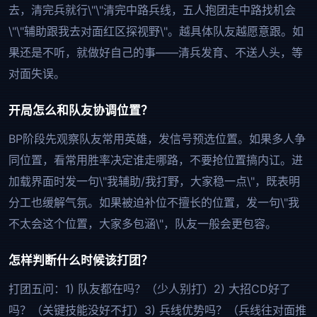
去，清完兵就行\"\"清完中路兵线，五人抱团走中路找机会
\"\"辅助跟我去对面红区探视野\"。越具体队友越愿意跟。如
果还是不听，就做好自己的事——清兵发育、不送人头，等
对面失误。
开局怎么和队友协调位置？
BP阶段先观察队友常用英雄，发信号预选位置。如果多人争
同位置，看常用胜率决定谁走哪路，不要抢位置搞内讧。进
加载界面时发一句\"我辅助/我打野，大家稳一点\"，既表明
分工也缓解气氛。如果被迫补位不擅长的位置，发一句\"我
不太会这个位置，大家多包涵\"，队友一般会更包容。
怎样判断什么时候该打团？
打团五问：1) 队友都在吗？（少人别打）2) 大招CD好了
吗？（关键技能没好不打）3) 兵线优势吗？（兵线往对面推