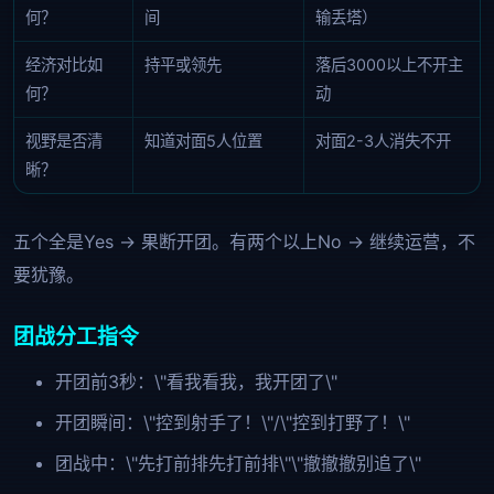
何？
间
输丢塔）
经济对比如
持平或领先
落后3000以上不开主
何？
动
视野是否清
知道对面5人位置
对面2-3人消失不开
晰？
五个全是Yes → 果断开团。有两个以上No → 继续运营，不
要犹豫。
团战分工指令
开团前3秒：\"看我看我，我开团了\"
开团瞬间：\"控到射手了！\"/\"控到打野了！\"
团战中：\"先打前排先打前排\"\"撤撤撤别追了\"