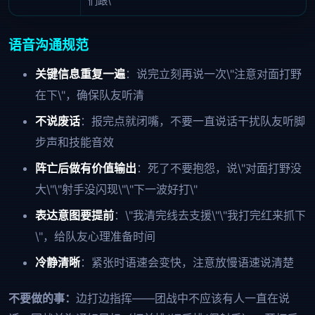
们跟\"
语音沟通规范
关键信息重复一遍
：说完立刻再说一次\"注意对面打野
在下\"，确保队友听清
不说废话
：报完点就闭嘴，不要一直说话干扰队友听脚
步声和技能音效
阵亡后做有价值输出
：死了不要抱怨，说\"对面打野没
大\"\"射手没闪现\"\"下一波好打\"
表达意图要提前
：\"我清完线去支援\"\"我打完红来抓下
\"，给队友心理准备时间
冷静清晰
：紧张时语速会变快，注意放慢语速说清楚
不要做的事：
边打边指挥——团战中不应该有人一直在说