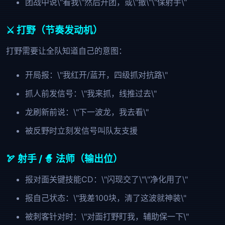
团战中说\"看我\"然后开团，或\"撤\"\"保射手\"
⚔️ 打野（节奏发动机）
打野需要让全队知道自己的意图：
开局报：\"我红开/蓝开，四级抓对抗路\"
抓人前发信号：\"我来抓，线推过去\"
龙刷新前说：\"下一波龙，我去看\"
被反野时立刻发信号叫队友支援
🏹 射手 / 🧙 法师（输出位）
报对面关键技能CD：\"闪现交了\"\"净化用了\"
报自己状态：\"我差100块，清了这波就神装\"
被刺客针对时：\"对面打野盯我，辅助保一下\"