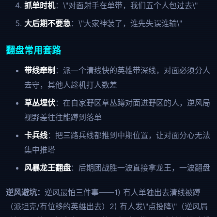
抓单时机
：\"对面射手在单带，我们五个人包过去\"
大后期不要急
：\"大家神装了，谁先失误谁输\"
翻盘常用套路
带线牵制
：派一个清线快的英雄带深线，对面必须分人
去守，其他人趁机打人数差
草丛埋伏
：在自家野区草丛蹲对面进野区的人，逆风局
视野差往往能蹲到落单
卡兵线
：把三路兵线都推到中期位置，让对面分心无法
集中推塔
风暴龙王翻盘
：后期团战胜一波直接拿龙王，一波翻盘
逆风避坑：
逆风最怕三件事——1) 有人单独出去清线被蹲
（派坦克/有位移的英雄出去）2) 有人发\"点投降\"（逆风局