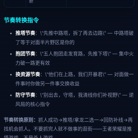
新
节奏转换指令
推塔节奏
：\"先推中路塔，拆了再去边路\" — 中路塔破
了等于对面半片野区是你的
抱团节奏
：\"五人抱团走发育路，先推下塔\" — 集中火
力破一路更有效
换资源节奏
：\"他们在上路，我们开暴君\" — 对面做一
件事时你做另一件事交换收益
防守节奏
：\"别出去，守塔，我清线你们补视野\" — 逆
风局的核心指令
节奏转换原则：
抓人成功→推塔/拿龙二选一→回防补线→再
找机会抓人。不要抓完人就不做事的逛街——王者荣耀是推
塔游戏，不是杀人游戏。