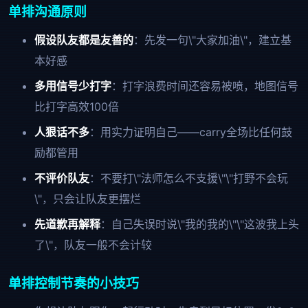
单排沟通原则
假设队友都是友善的
：先发一句\"大家加油\"，建立基
本好感
多用信号少打字
：打字浪费时间还容易被喷，地图信号
比打字高效100倍
人狠话不多
：用实力证明自己——carry全场比任何鼓
励都管用
不评价队友
：不要打\"法师怎么不支援\"\"打野不会玩
\"，只会让队友更摆烂
先道歉再解释
：自己失误时说\"我的我的\"\"这波我上头
了\"，队友一般不会计较
单排控制节奏的小技巧