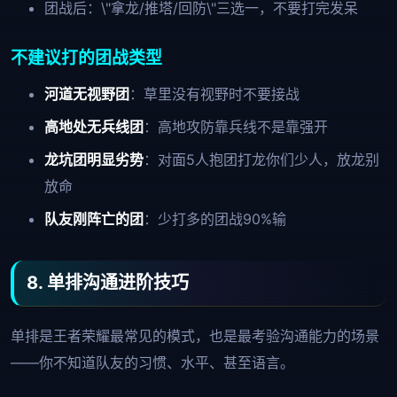
团战后：\"拿龙/推塔/回防\"三选一，不要打完发呆
不建议打的团战类型
河道无视野团
：草里没有视野时不要接战
高地处无兵线团
：高地攻防靠兵线不是靠强开
龙坑团明显劣势
：对面5人抱团打龙你们少人，放龙别
放命
队友刚阵亡的团
：少打多的团战90%输
8. 单排沟通进阶技巧
单排是王者荣耀最常见的模式，也是最考验沟通能力的场景
——你不知道队友的习惯、水平、甚至语言。