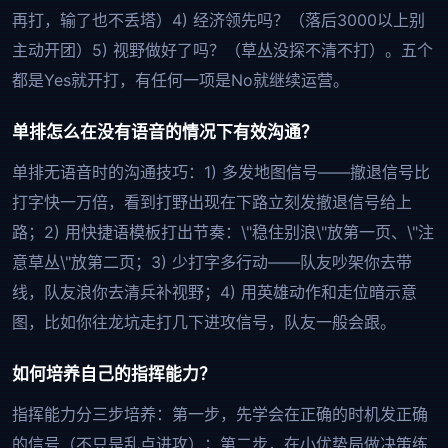
再打，输了也不丢塔）4) 经济领先吗？（落后3000以上别
主动开团）5) 视野做好了吗？（草丛没探不清不打）。五个
都是Yes就开打，有任何一项是No就继续运营。
单排怎么在没有语音的情况下有效沟通？
单排无语音时的沟通技巧：1) 多发地图信号——撤退信号比
打字快一万倍，看到打野出现在下路立刻发撤退信号给上
路；2) 用快捷语模板打出节奏：\"稳住别浪\"放第一页、\"注
意草丛\"放第二页；3) 少打字多行动——队友吵架你去带
线，队友浪你去清兵补视野；4) 用英雄动作和走位暗示意
图，比如你往龙坑走打几下进攻信号，队友一般会跟。
如何培养自己的指挥能力？
指挥能力分三步培养：第一步，先学会在正确的时机发正确
的信号（不只是乱点进攻）；第二步，在小优势局做决策练