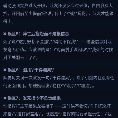
辅助张飞突然跳大开喷，队友还没反应过来位，白白浪费大
招。开团前至少提前1秒说\"我上了\"或\"看我\"，队友才能跟
得上。
❌ 误区5：阵亡后抱怨而不是报信息
死了说\"这打野都不会抓\"\"辅助不保我\"——这些信息对队
友毫无价值。应该说的是：\"对面射手没闪现\"\"我死的时候
对面关羽去上了\"。
❌ 误区6：滥用\"干得漂亮\"
队友每失误一次就发一句\"干得漂亮\"，除了引爆内讧没有任
何正面作用。想鼓励就发\"稳住\"\"没事\"\"加油\"。
❌ 误区7：发完指令不负责结果
你指挥打主宰结果龙被抢了——这时候不要说\"你们怎么不
来看\"\"这打野差距\"。既然是你指挥的就要承担责任：\"我