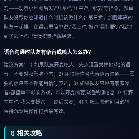
习——观察小地图后发\"开龙\"\"压中\"\"回防\"等指令，就算
队友没跟你也知道什么时机该做什么；第三步，加胜率高的
队友一起排，在语音里简单说\"我上\"\"撤\"\"看打野\"\"我控
到了跟上\"，慢慢积累指挥经验。
语音沟通时队友有杂音或喷人怎么办？
建议方案：1) 如果队友开麦喷人，先点设置关掉他/她的语
音，不要对喷影响心态；2) 用快捷信号代替语音沟通——需
要的信息基本都能用信号表达；3) 如果队友只是有家庭噪
音/键盘声不影响游戏，可以开麦简要沟通关键信息（\"打野
在中\"\"我来支援\"），然后关麦；4) 对喷浪费时间且必输，
保持沉默用操作打脸最有效。
📎 相关攻略