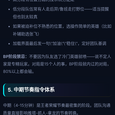
低分段队伍常有人走后羿/鲁班走打野位——适当提醒
但也别太较真
如果被迫补位不熟悉的位置，选操作简单的英雄（比如
补辅助选张飞）
加载界面最后发一句\"加油\"\"稳住\"，定好团队基调
BP阶段禁忌：
不要因为队友选了冷门英雄就喷——说不定人
家是专精玩家。对局是15个人的事，BP阶段就内讧的对局，
80%以上都会输。
5. 中期节奏指令体系
中期（4-15分钟）是王者荣耀节奏最密集的阶段。团队沟通
质量直接影响推塔-抓人-拿龙的节奏转换。