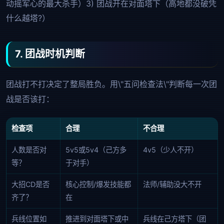
动摇军心的最大杀手）3) 团战开在对面塔下（高地都没破凭
什么越塔?）
7. 团战时机判断
团战打不打决定了整局胜负。用\"五问检查法\"判断每一次团
战是否该打：
检查项
合理
不合理
人数是否对
5v5或5v4（己方多
4v5（少人不开）
等？
于对手）
大招CD是否
核心控制/爆发技能都
法师/辅助没大不开
齐了？
在
兵线位置如
推进到对面塔下或中
兵线在己方塔下（团