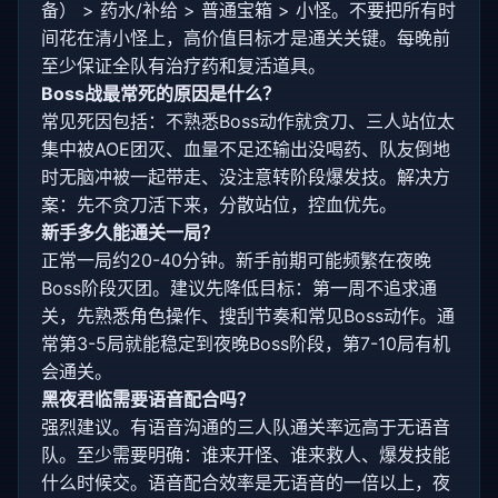
备） > 药水/补给 > 普通宝箱 > 小怪。不要把所有时
间花在清小怪上，高价值目标才是通关关键。每晚前
至少保证全队有治疗药和复活道具。
Boss战最常死的原因是什么？
常见死因包括：不熟悉Boss动作就贪刀、三人站位太
集中被AOE团灭、血量不足还输出没喝药、队友倒地
时无脑冲被一起带走、没注意转阶段爆发技。解决方
案：先不贪刀活下来，分散站位，控血优先。
新手多久能通关一局？
正常一局约20-40分钟。新手前期可能频繁在夜晚
Boss阶段灭团。建议先降低目标：第一周不追求通
关，先熟悉角色操作、搜刮节奏和常见Boss动作。通
常第3-5局就能稳定到夜晚Boss阶段，第7-10局有机
会通关。
黑夜君临需要语音配合吗？
强烈建议。有语音沟通的三人队通关率远高于无语音
队。至少需要明确：谁来开怪、谁来救人、爆发技能
什么时候交。语音配合效率是无语音的一倍以上，夜