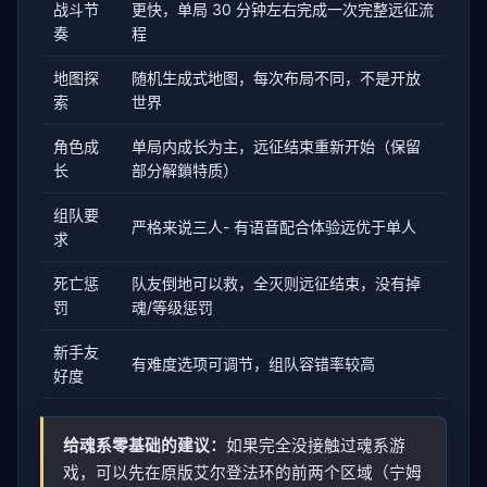
战斗节
更快，单局 30 分钟左右完成一次完整远征流
奏
程
地图探
随机生成式地图，每次布局不同，不是开放
索
世界
角色成
单局内成长为主，远征结束重新开始（保留
长
部分解鎖特质）
组队要
严格来说三人- 有语音配合体验远优于单人
求
死亡惩
队友倒地可以救，全灭则远征结束，没有掉
罚
魂/等级惩罚
新手友
有难度选项可调节，组队容错率较高
好度
给魂系零基础的建议：
如果完全没接触过魂系游
戏，可以先在原版艾尔登法环的前两个区域（宁姆