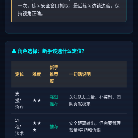
一次，练习安全窗口抓取；最后练习边锁边滚，保
持视角正确。
👤 角色选择：新手该选什么定位？
新手
定位
难度
推荐
一句话说明
度
支
强烈
关注队友血量、补控制，团
援/
★★
推荐
队贡献稳定
治疗
远
★★
安全距离输出，但需要管理
程/
推荐
★
蓝量/弹药和仇恨
法术