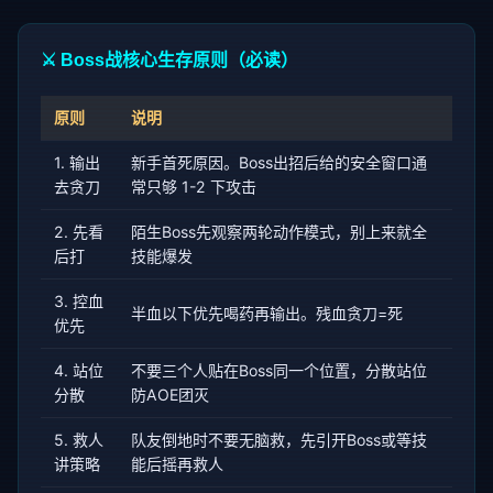
⚔️ Boss战核心生存原则（必读）
原则
说明
1. 输出
新手首死原因。Boss出招后给的安全窗口通
去贪刀
常只够 1-2 下攻击
2. 先看
陌生Boss先观察两轮动作模式，别上来就全
后打
技能爆发
3. 控血
半血以下优先喝药再输出。残血贪刀=死
优先
4. 站位
不要三个人贴在Boss同一个位置，分散站位
分散
防AOE团灭
5. 救人
队友倒地时不要无脑救，先引开Boss或等技
讲策略
能后摇再救人