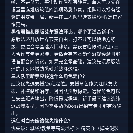
帧、不要贪刀、每个动作后都有硬直。单人可以先在
设置里选难度较低的选项熟悉节奏。组队可以找有经
验的朋友带一局，新手在三人队里选支援/远程定位容
错更高。
黑夜君临和原版艾尔登法环比，哪个更适合新手？
原版法环开放世界节奏自由，打不过可以换地方练
级，更适合零基础入门魂系。黑夜君临限时远征+三
人合作节奏更紧凑，更适合有基本动作游戏经验且能
语音配合的玩家。如果完全零基础，建议先玩原版法
环的开头区域熟悉魂系战斗逻辑。
三人队里新手应该选什么角色定位？
建议优先选支援/远程定位。支援角色能关注队友状
态、补控制和治疗，对团队贡献稳定。远程角色可以
在安全距离输出，降低暴毙概率。新手最不建议选纯
近战爆发型，因为需要熟悉Boss出招节奏才能有效输
出。
远征时白天应该优先搜什么？
优先级：城堡/教堂等高级地标 > 精英怪（掉关键装