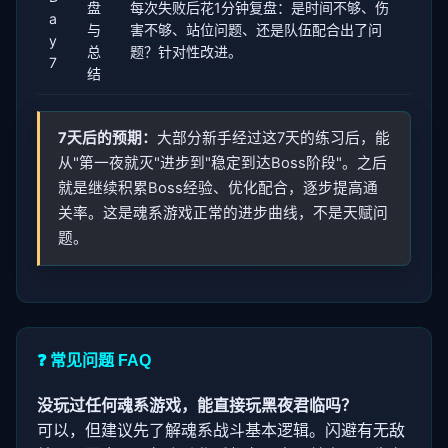
盘
每次失败后花1分钟复盘：是时间不够、伤
a
与
害不够、站位问题、还是队伍配合出了问
y
总
题？针对性改进。
7
结
7天后的预期：
大部分新手经过这7天的练习后，能
从"第一夜就灭"进步到"稳定到达Boss阶段"。之后
就是继续积累Boss经验、优化配合，逐步提高通
关率。这是魂系游戏正常的进步曲线，不是天赋问
题。
❓ 常见问题 FAQ
没玩过任何魂系游戏，能直接玩黑夜君临吗？
可以，但建议先了解魂系战斗基本逻辑。闪避有无敌