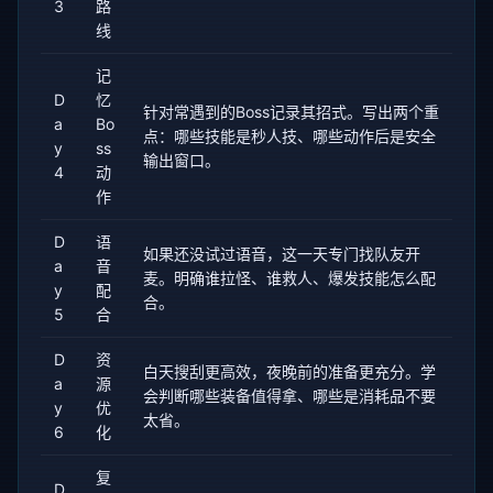
3
路
线
记
D
忆
针对常遇到的Boss记录其招式。写出两个重
a
Bo
点：哪些技能是秒人技、哪些动作后是安全
y
ss
输出窗口。
4
动
作
D
语
如果还没试过语音，这一天专门找队友开
a
音
麦。明确谁拉怪、谁救人、爆发技能怎么配
y
配
合。
5
合
D
资
白天搜刮更高效，夜晚前的准备更充分。学
a
源
会判断哪些装备值得拿、哪些是消耗品不要
y
优
太省。
6
化
复
D