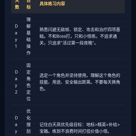
天
目
具体练习内容
数
标
理
D
解
熟悉闪避无敌帧、锁定、攻击和治疗四项基
a
基
础。不和Boss打，只和小怪练。不追求通
y
础
关，只追求"活过第一段夜晚"。
1
操
作
固
D
定
选定一个角色并坚持使用。理解这个角色的
a
角
技能、用途、安全输出距离。不要每天换角
y
色
色。
2
定
位
优
D
化
a
搜
记住白天高优先级目标：地标>精英>补给>
y
刮
宝箱。练到不浪费时间打低价值小怪。