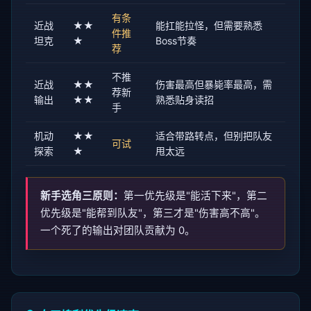
有条
近战
★★
能扛能拉怪，但需要熟悉
件推
坦克
★
Boss节奏
荐
不推
近战
★★
伤害最高但暴毙率最高，需
荐新
输出
★★
熟悉贴身读招
手
机动
★★
适合带路转点，但别把队友
可试
探索
★
甩太远
新手选角三原则：
第一优先级是"能活下来"，第二
优先级是"能帮到队友"，第三才是"伤害高不高"。
一个死了的输出对团队贡献为 0。