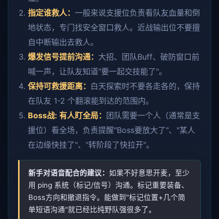
指定谁救人：
一般来说支援位负责看队友血量和倒
地状态，专门找安全窗口救人。近战输出位不要擅
自中断输出去救人。
爆发信号提前沟通：
大招、团队Buff、破防窗口前
喊一声，让队友知道"要一起交技能了"。
保持可救援距离：
白天探索时不要各走各的，保持
在队友 1-2 个翻滚能到达的范围内。
Boss战: 有人盯全局：
团队需要一个人（通常是支
援位）看全场，负责提醒"Boss要放大了"、"某人
在边缘快挂了"、"转阶段了快拉开"。
新手对语音配合的建议：
如果不好意思开麦，至少
用 ping 系统（标记/信号）沟通。标记重要装备、
Boss方向和撤退指令。能做到"标记位置+几个简
单短语沟通"就已经比纯野队强很多了。