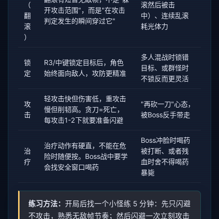
（
滚然后被击
开攻击范围"，而是"在攻击
翻
中）、连续乱滚
判定发生的瞬间穿过它"
滚
耗光体力
）
多人混战时锁错
锁
R3/中键锁定目标后，角色
目标、或群怪时
定
始终面向敌人，攻防更精准
不锁反而更灵活
轻攻击快但伤害低，重攻击
攻
"再砍一刀"心态，
慢但削韧高。贪刀=死亡，
击
被Boss反手带走
每攻击1-2下就要准备闪避
Boss冲脸时喝药
治疗动作有硬直，不能在危
治
被打断、或者残
险时随便按。Boss战中要学
疗
血时舍不得喝药
会找安全窗口喝药
暴毙
练习方法：
开局后找一个小怪练 5 分钟：先只闪避
不攻击，熟悉无敌帧节奏；然后闪避一次立刻攻击