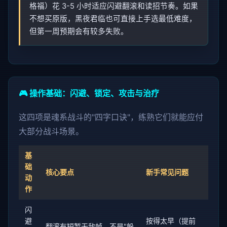
格福）花 3-5 小时适应闪避翻滚和读招节奏。如果
不想买原版，黑夜君临也可直接上手选最低难度，
但第一周预期会有较多失败。
🎮 操作基础：闪避、锁定、攻击与治疗
这四项是魂系战斗的"四字口诀"，练熟它们就能应付
大部分战斗场景。
基
础
核心要点
新手常见问题
动
作
闪
避
按得太早（提前
翻滚有短暂无敌帧，不是"躲