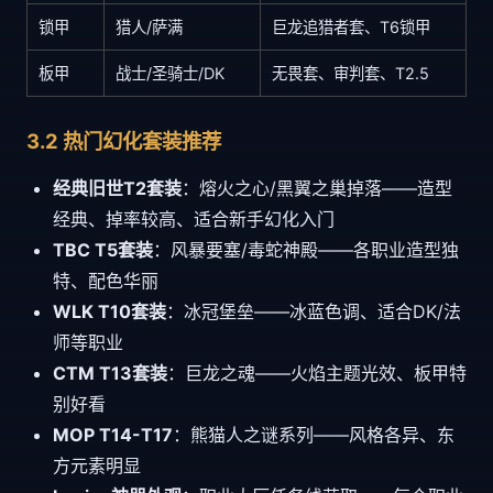
锁甲
猎人/萨满
巨龙追猎者套、T6锁甲
板甲
战士/圣骑士/DK
无畏套、审判套、T2.5
3.2 热门幻化套装推荐
经典旧世T2套装
：熔火之心/黑翼之巢掉落——造型
经典、掉率较高、适合新手幻化入门
TBC T5套装
：风暴要塞/毒蛇神殿——各职业造型独
特、配色华丽
WLK T10套装
：冰冠堡垒——冰蓝色调、适合DK/法
师等职业
CTM T13套装
：巨龙之魂——火焰主题光效、板甲特
别好看
MOP T14-T17
：熊猫人之谜系列——风格各异、东
方元素明显