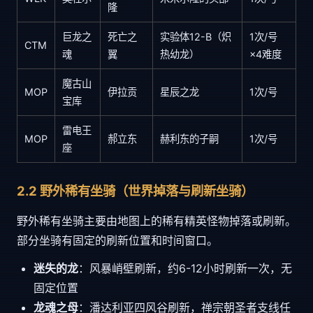
隆
巨龙之
死亡之
实验体12-B（炽
1次/号
CTM
魂
翼
热幼龙）
×4难度
魔古山
MOP
伊拉贡
星辰之龙
1次/号
宝库
雷电王
MOP
郝立东
赫利东的子嗣
1次/号
座
2.2 野外稀有坐骑（世界掉落与刷新坐骑）
野外稀有坐骑主要由地图上的稀有精英怪物掉落或刷新。
部分坐骑有固定的刷新位置和时间窗口。
迷失的龙
：风暴峭壁刷新，约6-12小时刷新一次，无
固定位置
龙魂之母
：潘达利亚四风谷刷新，禅宗朝圣者支线任