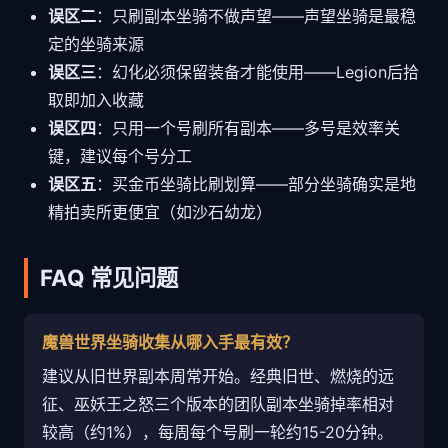
误区二
：只刷副本坐骑不做声望——声望坐骑是最稳
定的坐骑来源
误区三
：幻化必须保留装备才能使用——Legion后拾
取即加入收藏
误区四
：只用一个号刷所有副本——多号是效率关
键，建议每个号分工
误区五
：买金币坐骑比刷划算——部分坐骑确实是地
精拍卖所更便宜（如沙石幼龙）
FAQ 常见问题
魔兽世界坐骑收集从哪入手最有效？
建议从旧世界副本周常开始。经典旧世、燃烧的远
征、巫妖王之怒三个版本的团队副本坐骑掉率相对
较高（约1%），每周每个号刷一轮约15-20分钟。