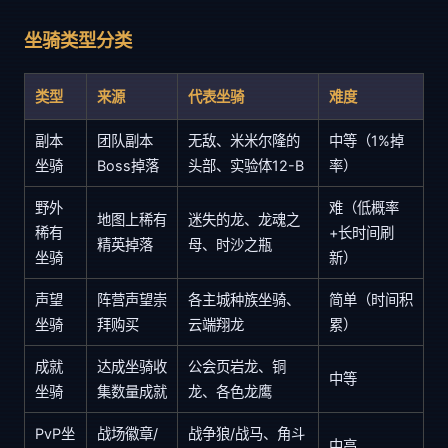
坐骑类型分类
类型
来源
代表坐骑
难度
副本
团队副本
无敌、米米尔隆的
中等（1%掉
坐骑
Boss掉落
头部、实验体12-B
率）
野外
难（低概率
地图上稀有
迷失的龙、龙魂之
稀有
+长时间刷
精英掉落
母、时沙之瓶
坐骑
新）
声望
阵营声望崇
各主城种族坐骑、
简单（时间积
坐骑
拜购买
云端翔龙
累）
成就
达成坐骑收
公会页岩龙、铜
中等
坐骑
集数量成就
龙、各色龙鹰
PvP坐
战场徽章/
战争狼/战马、角斗
中高