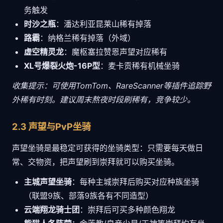
务触发
时沙之瓶
：潘达利亚昆莱山稀有掉落
路霸
：纳格兰稀有掉落（外域）
虚空精灵龙
：魔枢塞拉赞恩声望对应稀有
XL号爆裂火炮-16P型
：麦卡贡稀有机械坐骑
收集提示：可使用TomTom、RareScanner等插件追踪野
外稀有时刻。建议周末熬夜时段刷稀有，竞争较少。
2.3 声望与PvP坐骑
声望坐骑是最稳定可获得的坐骑类型：只需要每天做日
常、交物资，把声望刷到崇拜就可以购买坐骑。
主城声望坐骑
：每种主城崇拜后购买对应种族坐骑
（联盟9族、部落9族各有不同造型）
云端翔龙骑士团
：崇拜后可买多种颜色翔龙