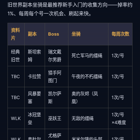
旧世界副本坐骑是最推荐新手入门的收集方向——掉率约
1%、每周每个号一次机会、刷起来快。
资料
副本
Boss
坐骑
每周次数
片
经典
斯坦索
瑞文戴
死亡军马的缰绳
1次/号
旧世
姆
尔男爵
猎手阿
TBC
卡拉赞
午夜的不朽缰绳
1次/号
图门
风暴要
凯尔萨
奥的灰烬（凤
TBC
1次/号
塞
斯
凰）
冰冠堡
1次/号
WLK
巫妖王
无敌的缰绳
垒
×4难度
尤格萨
WLK
奥杜尔
米米尔隆的头部
1次/号