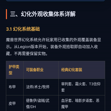
三、幻化外观收集体系详解
3.1 幻化系统基础
魔兽世界幻化系统允许玩家用已收集的外观覆盖装备显
示。从Legion版本开始，装备外观拾取即自动加入收
藏，不再需要保留实物。
护甲类
可装备职业
经典幻化套装
型
审判套、霜火套、T3信仰
布甲
法师/术士/牧师
套
德鲁伊/盗贼/武
血牙套、暗影步道套、恶
皮甲
僧/DH
魔甲