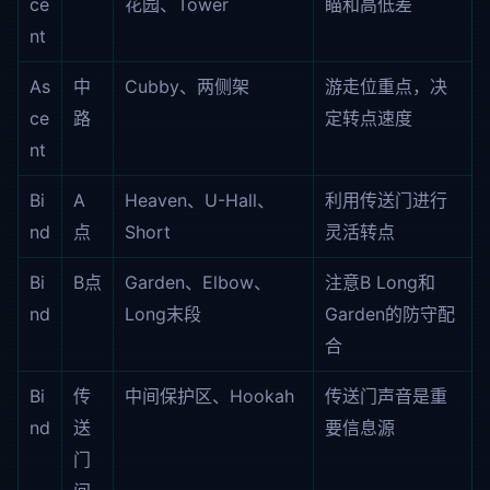
ce
花园、Tower
瞄和高低差
nt
As
中
Cubby、两侧架
游走位重点，决
ce
路
定转点速度
nt
Bi
A
Heaven、U-Hall、
利用传送门进行
nd
点
Short
灵活转点
Bi
B点
Garden、Elbow、
注意B Long和
nd
Long末段
Garden的防守配
合
Bi
传
中间保护区、Hookah
传送门声音是重
nd
送
要信息源
门