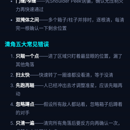
门缝/窄缝
——先Shoulder Peek诱骗，确认无压制火
力再快速通过
双掩体之间
——多个箱子/柱子并排时，逐根清，每清
完一根确认一下剩余位置
清角五大常见错误
只瞄一个点
——进了区域只盯着最显眼的位置，漏了
其他角落
扫太快
——快速转了一圈谁都没看清，等于没清
先跑再瞄
——人已经冲出去才调整准星，应该先瞄再
动
忽略蹲点
——假设所有敌人都站着，忽略箱子后蹲着
的对手
只清一遍
——清完所有角落后要反方向再确认一次，