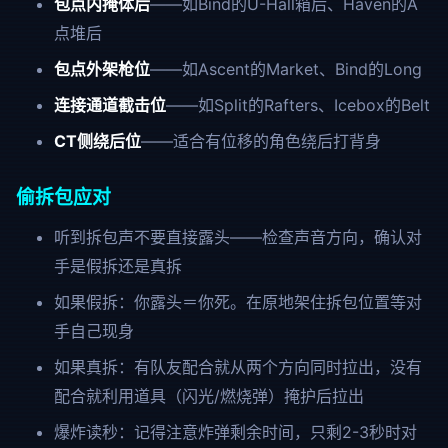
包点内掩体后
——如Bind的U-Hall箱后、Haven的A
点堆后
包点外架枪位
——如Ascent的Market、Bind的Long
连接通道截击位
——如Split的Rafters、Icebox的Belt
CT侧绕后位
——适合有位移的角色绕后打背身
偷拆包应对
听到拆包声不要直接露头——检查声音方向，确认对
手是假拆还是真拆
如果假拆：你露头＝你死。在原地架住拆包位置等对
手自己现身
如果真拆：有队友配合就从两个方向同时拉出，没有
配合就利用道具（闪光/燃烧弹）掩护后拉出
爆炸读秒：记得注意炸弹剩余时间，只剩2-3秒时对