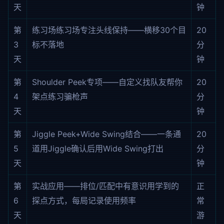
天
钟
第
练习场练习场专注头线保持——横移30个目
20
3
标不落地
分
天
钟
第
Shoulder Peek专项——自定义找队友帮你
20
4
架点练习骗枪声
分
天
钟
第
Jiggle Peek+Wide Swing结合——一条通
20
5
道用Jiggle确认后用Wide Swing打出
分
天
钟
第
实战应用——排位/匹配中有意识用学到的
正
6
探点方式，每局记录使用频率
常
天
游