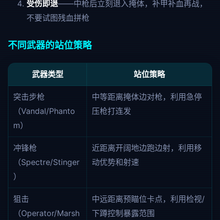
受伤即退
——中枪后立刻退入掩体，补甲补血再战，
不要试图残血拼枪
不同武器的站位策略
武器类型
站位策略
突击步枪
中等距离掩体边对枪，利用急停
（Vandal/Phanto
压枪打连发
m）
冲锋枪
近距离开阔地边跑边射，利用移
（Spectre/Stinger
动优势和射速
）
狙击
中远距离预瞄位卡点，利用检视/
（Operator/Marsh
下蹲控制暴露范围