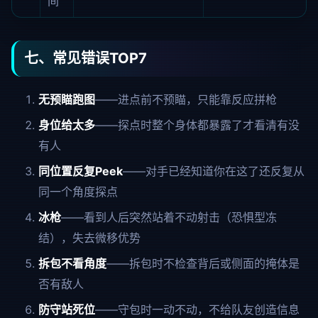
间
七、常见错误TOP7
无预瞄跑图
——进点前不预瞄，只能靠反应拼枪
身位给太多
——探点时整个身体都暴露了才看清有没
有人
同位置反复Peek
——对手已经知道你在这了还反复从
同一个角度探点
冰枪
——看到人后突然站着不动射击（恐惧型冻
结），失去微移优势
拆包不看角度
——拆包时不检查背后或侧面的掩体是
否有敌人
防守站死位
——守包时一动不动，不给队友创造信息