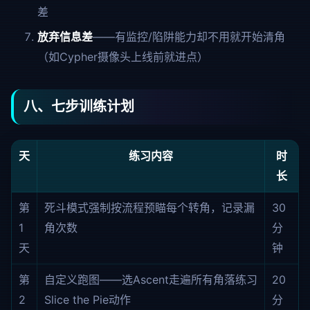
差
放弃信息差
——有监控/陷阱能力却不用就开始清角
（如Cypher摄像头上线前就进点）
八、七步训练计划
天
练习内容
时
长
第
死斗模式强制按流程预瞄每个转角，记录漏
30
1
角次数
分
天
钟
第
自定义跑图——选Ascent走遍所有角落练习
20
2
Slice the Pie动作
分