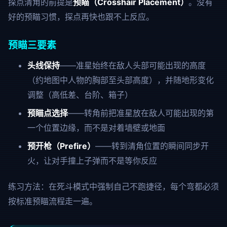
探点清角的前提是
预瞄（Crosshair Placement）
。没有
好的预瞄习惯，探点再快也跟不上反应。
预瞄三要素
头线保持
——准星始终在敌人头部可能出现的高度
（约地图中人物的胸部至头部高度），并随地形变化
调整（高低差、台阶、箱子）
预瞄点选择
——转角前把准星放在敌人可能出现的第
一个位置边缘，而不是对着墙壁或地面
预开枪（Prefire）
——转到清角位置的瞬间同步开
火，让对手撞上子弹而不是等你反应
练习方法：在死斗模式中强制自己不跑捷径，每个弯都必须
按标准预瞄流程走一遍。