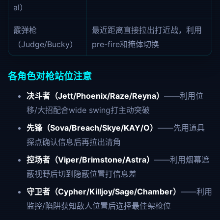
al）
霰弹枪
最近距离直接拉出打近战，利用
（Judge/Bucky）
pre-fire和掩体切换
各角色对枪站位注意
决斗者（Jett/Phoenix/Raze/Reyna）
——利用位
移/大招配合wide swing打主动突破
先锋（Sova/Breach/Skye/KAY/O）
——先用道具
探点确认信息后再拉出清角
控场者（Viper/Brimstone/Astra）
——利用烟幕遮
蔽视野后切到隐蔽位置打信息差
守卫者（Cypher/Killjoy/Sage/Chamber）
——利用
监控/陷阱获知敌人位置后选择最佳架枪位