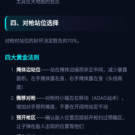
尤其在大地图的包点
四、对枪站位选择
对枪时站位的好坏决定胜负的70%。
四大黄金法则
掩体边站位
——站在掩体边缘而非正中间，减少暴露
面积。左手掩体露右身，右手掩体露左身（头线高
度）
微移对枪
——对枪时小幅左右移动（ADAD战术），
增加对手预判难度，不要在开阔地站定不动
预开枪区
——确认敌人位置后提前开枪扫过预瞄区，
让子弹在敌人出现的位置等他们