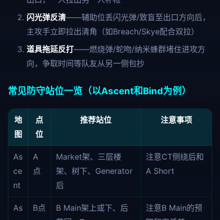
闪光弹反清
——辅助位丢闪光弹/致盲至出口方向后，
主攻手立即拉出清角（如Breach/Skye配合双拉）
道具拖延反打
——燃烧弹/蛇吻/纳米蜂群堵住进攻方
向，争取时间等队友从另一侧包抄
常见防守站位一览（以Ascent和Bind为例）
地
点
推荐站位
注意事项
图
位
As
A
Market架、三层楼
注意CT侧绕后和
ce
点
架、树下、Generator
A Short
nt
后
As
B点
B Main架上或下、后
注意B Main的预