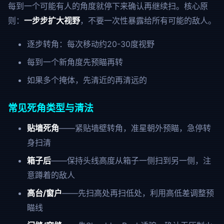
每到一个可能有人的角度就停下来确认再继续扫。核心原
则：
一步步扩大视野
，不要一次性暴露给所有可能的敌人。
逐步转角：每次移动约20-30度视野
每到一个新角度先预瞄再转
如果多个掩体，先清近的再清远的
常见死角类型与清法
贴墙死角
——紧贴墙壁转角，准星朝外预瞄，急停转
身扫清
箱子后
——保持头线高度从箱子一侧扫到另一侧，注
意蹲着的敌人
高台/窗户
——先扫高处再扫低处，利用高低差调整预
瞄线