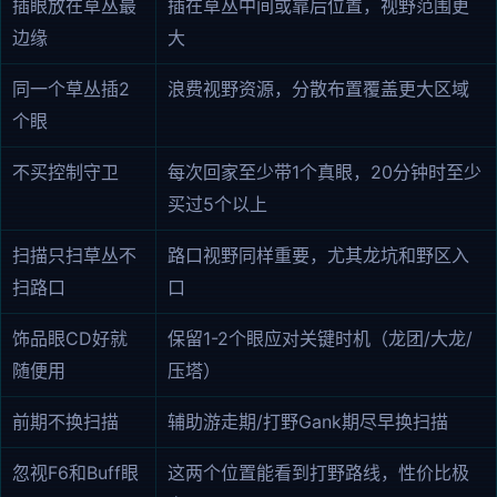
插眼放在草丛最
插在草丛中间或靠后位置，视野范围更
边缘
大
同一个草丛插2
浪费视野资源，分散布置覆盖更大区域
个眼
不买控制守卫
每次回家至少带1个真眼，20分钟时至少
买过5个以上
扫描只扫草丛不
路口视野同样重要，尤其龙坑和野区入
扫路口
口
饰品眼CD好就
保留1-2个眼应对关键时机（龙团/大龙/
随便用
压塔）
前期不换扫描
辅助游走期/打野Gank期尽早换扫描
忽视F6和Buff眼
这两个位置能看到打野路线，性价比极