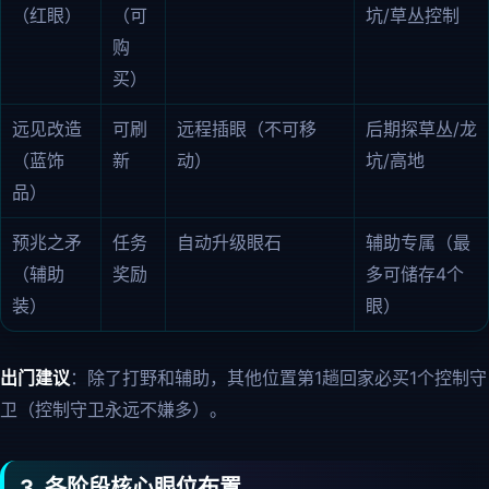
（红眼）
（可
坑/草丛控制
购
买）
远见改造
可刷
远程插眼（不可移
后期探草丛/龙
（蓝饰
新
动）
坑/高地
品）
预兆之矛
任务
自动升级眼石
辅助专属（最
（辅助
奖励
多可储存4个
装）
眼）
出门建议
：除了打野和辅助，其他位置第1趟回家必买1个控制守
卫（控制守卫永远不嫌多）。
3. 各阶段核心眼位布置