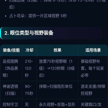
扫描透镜（扫描）：持续 6-12秒，冷却 75-120秒（升级
后）
占卜花朵：提供一片区域视野 5秒
2. 眼位类型与视野装备
装备/技能
冷却
效果
适用场景
监视图腾
210-
放置75秒视野眼（1
基础视野布
（饰品黄
120
级）→120秒眼（9级
置，每个玩家
眼）
秒
后）
必带
神谕透镜
90-
排眼+扫描隐形单位
游走支援/排眼
（扫描）
75秒
控视野
控制守卫
无
永久视野+反隐+显形
关键路口/龙