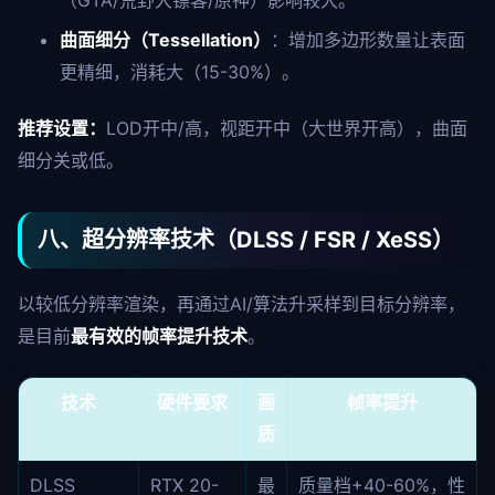
（GTA/荒野大镖客/原神）影响较大。
曲面细分（Tessellation）
：增加多边形数量让表面
更精细，消耗大（15-30%）。
推荐设置：
LOD开中/高，视距开中（大世界开高），曲面
细分关或低。
八、超分辨率技术（DLSS / FSR / XeSS）
以较低分辨率渲染，再通过AI/算法升采样到目标分辨率，
是目前
最有效的帧率提升技术
。
技术
硬件要求
画
帧率提升
质
DLSS
RTX 20-
最
质量档+40-60%，性