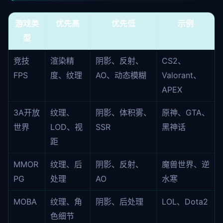
游戏类
优先高
优先低
示例
型
竞技
渲染精
阴影、反射、
CS2、
FPS
度、纹理
AO、动态模糊
Valorant、
APEX
3A开放
纹理、
阴影、体积雾、
原神、GTA、
世界
LOD、视
SSR
黑神话
距
MMOR
纹理、后
阴影、反射、
魔兽世界、逆
PG
处理
AO
水寒
MOBA
纹理、角
阴影、后处理
LOL、Dota2
色细节