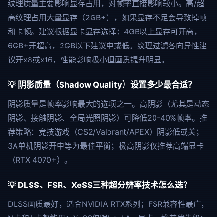
纹理质量主要影响显存占用，对帧率直接影响较小。高/超
高纹理占用大量显存（2GB+），如果显存不足会导致掉帧
和卡顿。建议根据显卡显存选择：4GB以上显存可开高，
6GB+开超高，2GB以下建议中或低。纹理过滤各向异性建
议开x8或x16，性能影响极小但画质提升明显。
💡 阴影质量（Shadow Quality）设置多少最合适？
阴影质量是帧率影响最大的选项之一。高阴影（尤其是动态
阴影、接触阴影、全局光照阴影）可降低20-40%帧率。推
荐策略：竞技游戏（CS2/Valorant/APEX）阴影低或关；
3A单机阴影开中等为最佳平衡；极高阴影仅推荐高端显卡
（RTX 4070+）。
💡 DLSS、FSR、XeSS三种超分辨率技术怎么选？
DLSS画质最好，适合NVIDIA RTX系列；FSR兼容性最广，