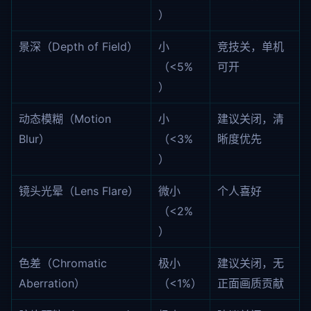
）
景深（Depth of Field）
小
竞技关，单机
（<5%
可开
）
动态模糊（Motion
小
建议关闭，清
Blur）
（<3%
晰度优先
）
镜头光晕（Lens Flare）
微小
个人喜好
（<2%
）
色差（Chromatic
极小
建议关闭，无
Aberration）
（<1%）
正面画质贡献