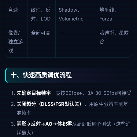
竞速
纹理、反
Shadow、
地平线、
射、LOD
Volumetric
Forza
像素/
全部可高
—
哈迪斯、星露
独立游
谷
戏
十、快速画质调优流程
先确定目标帧率
：竞技60fps+，3A 30-60fps可接受
关闭超分（DLSS/FSR默认关）
，用原生分辨率测基
准帧率
阴影→反射→AO→体积雾
从高到低逐个测试（这些消
耗最大）