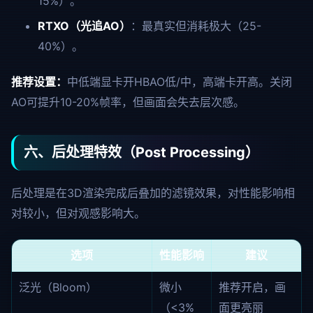
15%）。
RTXO（光追AO）
：最真实但消耗极大（25-
40%）。
推荐设置：
中低端显卡开HBAO低/中，高端卡开高。关闭
AO可提升10-20%帧率，但画面会失去层次感。
六、后处理特效（Post Processing）
后处理是在3D渲染完成后叠加的滤镜效果，对性能影响相
对较小，但对观感影响大。
选项
性能影响
建议
泛光（Bloom）
微小
推荐开启，画
（<3%
面更亮丽