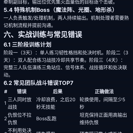
牵制副目标，输出位优先集火血量低的目标逐个击破。
5.4 特殊机制Boss（魔法阵、光圈、地形杀）
一人负责触发/处理机制，两人持续输出。机制处理者需要熟
记机制流程并提前沟通。
六、实战训练与常见错误
6.1 三阶段训练计划
阶段一（3天）：单人练习韧性格挡和处决时机。阶段二（3
天）：双人配合练习战技冷却共享节奏。阶段三（4天）：
完整三人队伍演练三角站位、信号体系、战技循环和处决联
动。
6.2 常见团队战斗错误TOP7
#
错误
后果
正确做法
三人同时放
冷却浪费，之后20
轮换使用，间隔至少5
1
战技
秒无技能
秒
仇恨位不拉
坦克保持正面用高输出
2
Boss乱跑
仇恨
维持仇恨
不利用处决