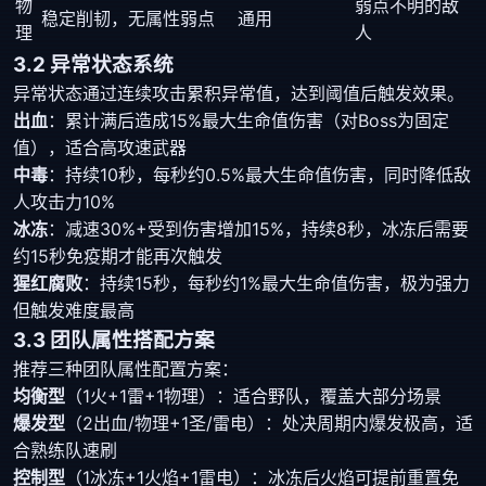
物
弱点不明的敌
稳定削韧，无属性弱点
通用
理
人
3.2 异常状态系统
异常状态通过连续攻击累积异常值，达到阈值后触发效果。
出血
：累计满后造成15%最大生命值伤害（对Boss为固定
值），适合高攻速武器
中毒
：持续10秒，每秒约0.5%最大生命值伤害，同时降低敌
人攻击力10%
冰冻
：减速30%+受到伤害增加15%，持续8秒，冰冻后需要
约15秒免疫期才能再次触发
猩红腐败
：持续15秒，每秒约1%最大生命值伤害，极为强力
但触发难度最高
3.3 团队属性搭配方案
推荐三种团队属性配置方案：
均衡型
（1火+1雷+1物理）：适合野队，覆盖大部分场景
爆发型
（2出血/物理+1圣/雷电）：处决周期内爆发极高，适
合熟练队速刷
控制型
（1冰冻+1火焰+1雷电）：冰冻后火焰可提前重置免