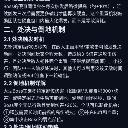
Boss的硬直阈值会在每次触发后略微提高（约+10%），连
续触发三次后需要更多输出才能再次硬直。这个重置机制鼓
励团队在硬直窗口内最大化爆发，而不是零散消耗。
二、处决与倒地机制
2.1 处决触发时机
失衡判定后约0.5秒内，在敌人正面用轻/重攻击可触发处决
动画。处决期间玩家全程无敌，造成约3-5倍普通攻击伤
害，且处决后敌人韧性完全重置（不继承提高阈值）。小技
巧：团队中一人触发处决时，其他人可以利用这段无敌时间
调整站位或Buff准备下一轮输出。
2.2 倒地机制详解
大型Boss在累积特定部位伤害（如腿部/头部累积300+伤
害）或特定招式命中后可能倒地。倒地时间约4秒，期间
Boss完全无法行动且受到伤害+20%。全队可以趁此机会：
①释放需要长时间前摇的高伤战技；②补充Buff和血量；
③集中攻击Boss的弱点部位。
2.3 处决/倒地联动策略