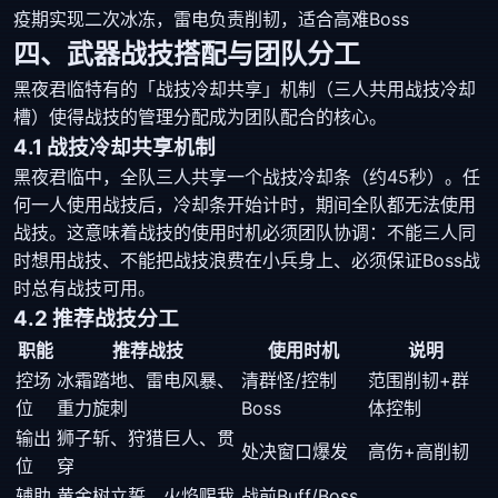
疫期实现二次冰冻，雷电负责削韧，适合高难Boss
四、武器战技搭配与团队分工
黑夜君临特有的「战技冷却共享」机制（三人共用战技冷却
槽）使得战技的管理分配成为团队配合的核心。
4.1 战技冷却共享机制
黑夜君临中，全队三人共享一个战技冷却条（约45秒）。任
何一人使用战技后，冷却条开始计时，期间全队都无法使用
战技。这意味着战技的使用时机必须团队协调：不能三人同
时想用战技、不能把战技浪费在小兵身上、必须保证Boss战
时总有战技可用。
4.2 推荐战技分工
职能
推荐战技
使用时机
说明
控场
冰霜踏地、雷电风暴、
清群怪/控制
范围削韧+群
位
重力旋刺
Boss
体控制
输出
狮子斩、狩猎巨人、贯
处决窗口爆发
高伤+高削韧
位
穿
辅助
黄金树立誓、火焰赐我
战前Buff/Boss