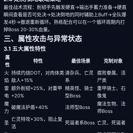
最佳战术流程：削韧手先触发硬直→输出手蓄力准备→硬直
瞬间查看是否可处决→处决倒地的同时辅助上Buff→全队爆
发4秒→撤退重新循环。熟练配合可以在一个循环周期内打
掉Boss 20-30%血量。
三、属性攻击与异常状态
3.1 五大属性特性
属
特性
最佳场景
克制对象
性
火
持续灼烧DOT，对肉体类
清杂兵、亡灵
腐败眷属、活
焰
敌人+15%
系
尸类
雷
额外削韧+25%，对重甲
精英怪、骑士
重甲骑士、石
电
+20%
型Boss
像鬼
魔
魔法生物、法
破魔法护盾+40%
法师型Boss
力
师Boss
亡灵特攻+30%，阻止复
圣
死诞者系Boss
亡灵、死诞者
活