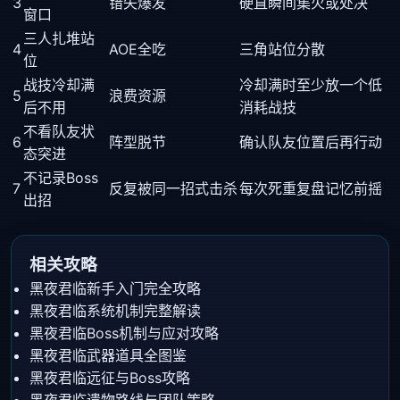
3
错失爆发
硬直瞬间集火或处决
窗口
三人扎堆站
4
AOE全吃
三角站位分散
位
战技冷却满
冷却满时至少放一个低
5
浪费资源
后不用
消耗战技
不看队友状
6
阵型脱节
确认队友位置后再行动
态突进
不记录Boss
7
反复被同一招式击杀
每次死重复盘记忆前摇
出招
相关攻略
黑夜君临新手入门完全攻略
黑夜君临系统机制完整解读
黑夜君临Boss机制与应对攻略
黑夜君临武器道具全图鉴
黑夜君临远征与Boss攻略