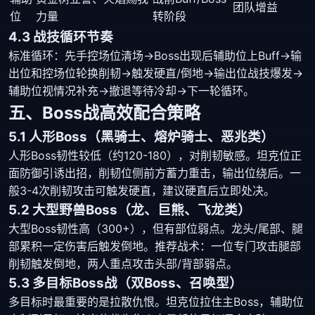
团队增益
位
力量
转阶段
4.3 战技循环节奏
标准循环：先手控场位清场→Boss出现后辅助位上Buff→输
出位和控场位轮换削韧→触发硬直/倒地→输出位战技爆发→
辅助位视情况补充→撤退等待冷却→下一轮循环。
五、Boss战高效配合策略
5.1 人形Boss（黑骑士、熔炉骑士、恶兆类）
人形Boss韧性较低（约120-180），对削韧敏感。坦克位正
面防御引诱出招，削韧位侧前方蓄力重击，输出位绕后。一
般3-4次削韧攻击可触发硬直，建议硬直后立即处决。
5.2 大型野兽Boss（龙、巨熊、飞龙类）
大型Boss韧性高（300+），但有部位弱点。龙头/尾部、腿
部累积一定伤害后触发倒地。推荐战术：一位专门攻击腿部
削韧触发倒地，两人重点攻击头部/背部弱点。
5.3 多目标Boss战（双Boss、召唤型）
多目标时最重要的是拉散仇恨。坦克位拉住主Boss，辅助位