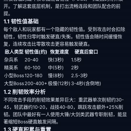
开。了解这套底层机制，是打出流畅连段和团队配合的前
提。
1.1 韧性值基础
每个敌人和玩家都有一个隐藏的韧性值。受到攻击时会扣除
韧性，韧性归零时触发硬直/失衡。韧性值会随时间缓慢恢
复，连续攻击比零散攻击更容易触发硬直。
敌人类型
韧性值(约)
恢复速度
硬直后窗口
杂兵系
20-40
快(3秒)
1.5秒
精英系
60-100
中(5秒)
2秒
小型Boss
120-180
慢(8秒)
2.5-3秒
大型Boss
200-400+
极慢(12秒)
3-4秒(含倒地)
1.2 削韧效率分析
不同攻击手段的削韧效果差异巨大：重武器单次削韧约30-
45，轻武器约10-20，战技40-80，跳跃攻击额外+25%削
韧。团队中最好有一人使用大锤/大剑类武器专职削韧，能显
著缩短Boss硬直触发间隔。
1.3 硬直积累与重置