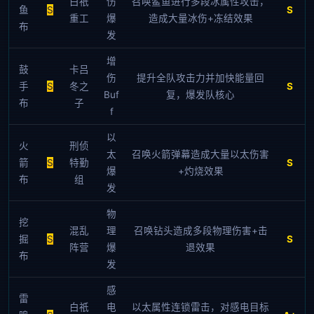
白祇
伤
召唤鲨鱼进行多段冰属性攻击，
鱼
S
S
重工
爆
造成大量冰伤+冻结效果
布
发
增
鼓
卡吕
伤
提升全队攻击力并加快能量回
手
S
冬之
S
Buf
复，爆发队核心
布
子
f
以
火
刑侦
太
召唤火箭弹幕造成大量以太伤害
箭
S
特勤
S
爆
+灼烧效果
布
组
发
物
挖
混乱
理
召唤钻头造成多段物理伤害+击
掘
S
S
阵营
爆
退效果
布
发
感
雷
白祇
电
以太属性连锁雷击，对感电目标