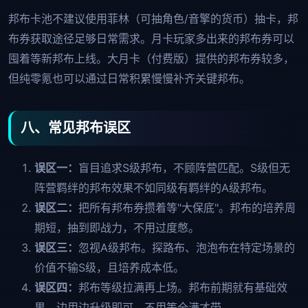
邦布卡池不建议使用菲林（可抽角色/音擎的货币）抽卡，邦
布券获取途径足够日常需求。月卡玩家多出来的邦布券可以
囤着等新邦布上线。大月卡（付费版）提供的邦布券较多，
但纯零氪也可以通过日常积累慢慢补齐关键邦布。
八、常见邦布误区
误区一：
盲目追求S级邦布，不顾阵营匹配。S级但无
阵营羁绊的邦布效果不如同级有羁绊的A级邦布。
误区二：
把所有邦布券攒着等"大保底"。邦布的培养周
期短，抽到即战力，不用过度憋。
误区三：
忽视A级邦布。探路布、泡泡布在特定场景的
价值不输S级，且培养成本低。
误区四：
邦布等级拉满再上场。邦布前期就有基础效
果，边用边升级即可，不用等全满才带。