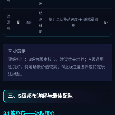
布
出
移
润
速
提升全队移动速度+闪避能量回
滑
B
通用
B-
辅
复
布
助
评级标准：S级为版本核心，建议优先培养；A级通用
性良好，特定场景价值较高；B级为过渡选择或特定玩
法辅助。
三、S级邦布详解与最佳配队
3.1 鲨鱼布——冰队核心