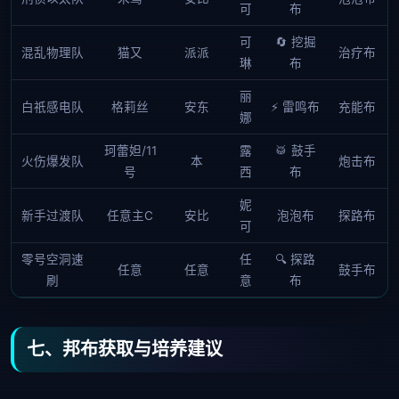
可
布
可
🔄 挖掘
混乱物理队
猫又
派派
治疗布
琳
布
丽
白祇感电队
格莉丝
安东
⚡ 雷鸣布
充能布
娜
珂蕾妲/11
露
🥁 鼓手
火伤爆发队
本
炮击布
号
西
布
妮
新手过渡队
任意主C
安比
泡泡布
探路布
可
零号空洞速
任
🔍 探路
任意
任意
鼓手布
刷
意
布
七、邦布获取与培养建议