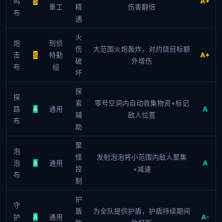
鸣
S
A+
重工
精
伤害翻倍
布
通
火
炮
刑侦
伤
大范围火炮轰炸，对灼烧目标额
击
S
特勤
A+
破
外增伤
布
组
坏
探
探
索
零号空洞内自动收集物资+标记
路
A
通用
A
辅
敌人位置
布
助
聚
泡
怪
发射泡泡将小范围内敌人聚集
泡
A
通用
A
控
+减速
布
制
护
守
盾
为全队提供护盾，护盾持续期间
护
A
通用
A-