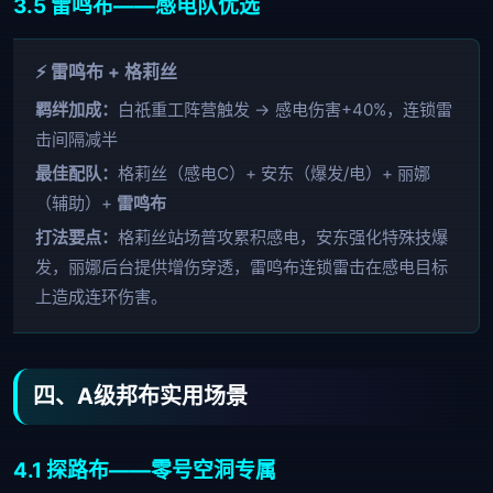
3.5 雷鸣布——感电队优选
⚡ 雷鸣布 + 格莉丝
羁绊加成：
白祇重工阵营触发 → 感电伤害+40%，连锁雷
击间隔减半
最佳配队：
格莉丝（感电C）+ 安东（爆发/电）+ 丽娜
（辅助）+
雷鸣布
打法要点：
格莉丝站场普攻累积感电，安东强化特殊技爆
发，丽娜后台提供增伤穿透，雷鸣布连锁雷击在感电目标
上造成连环伤害。
四、A级邦布实用场景
4.1 探路布——零号空洞专属