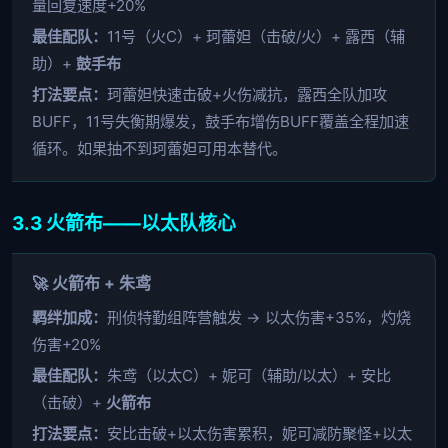
量回复速度+20%
最佳配队：
11号（火C）+ 珂蕾妲（击破/火）+ 露西（辅
助）+
鼓手布
打法要点：
珂蕾妲快速击破+火伤减抗，露西全队加攻
BUFF，11号失衡期爆发，鼓手布增伤BUFF覆盖全程加速
循环。如果抽不到珂蕾妲可用本替代。
3.3 火箭布——以太队核心
🚀 火箭布 + 朱鸢
羁绊加成：
刑侦特勤组阵营触发 → 以太伤害+35%，灼烧
伤害+20%
最佳配队：
朱鸢（以太C）+ 妮可（辅助/以太）+ 安比
（击破）+
火箭布
打法要点：
安比击破+以太伤害累积，妮可减防聚怪+以太