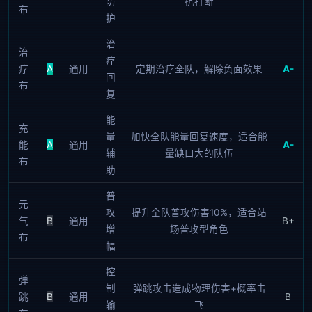
防
抗打断
布
护
治
治
疗
疗
A
通用
定期治疗全队，解除负面效果
A-
回
布
复
能
充
量
加快全队能量回复速度，适合能
能
A
通用
A-
辅
量缺口大的队伍
布
助
普
元
攻
提升全队普攻伤害10%，适合站
气
B
通用
B+
增
场普攻型角色
布
幅
控
弹
制
弹跳攻击造成物理伤害+概率击
跳
B
通用
B
输
飞