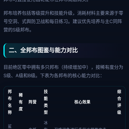
邦布培养包括等级提升和技能升级，消耗材料主要来源于零
号空洞、式舆防卫战和每日练习。建议优先培养与主C同阵
营的S级邦布。
二、全邦布图鉴与能力对比
目前绝区零中拥有多只邦布（持续增加中），按稀有度分为
S级、A级和B级。下表为各邦布的核心能力对比：
邦
技
综
稀
布
能
合
有
阵营
核心效果
名
类
评
度
称
型
级
冰
鲨