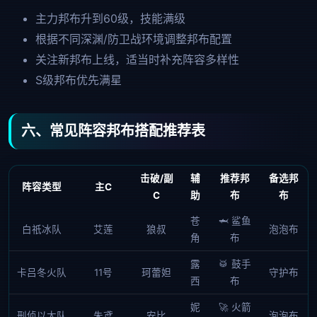
主力邦布升到60级，技能满级
根据不同深渊/防卫战环境调整邦布配置
关注新邦布上线，适当时补充阵容多样性
S级邦布优先满星
六、常见阵容邦布搭配推荐表
击破/副
辅
推荐邦
备选邦
阵容类型
主C
C
助
布
布
苍
🦈 鲨鱼
白祇冰队
艾莲
狼叔
泡泡布
角
布
露
🥁 鼓手
卡吕冬火队
11号
珂蕾妲
守护布
西
布
妮
🚀 火箭
刑侦以太队
朱鸢
安比
泡泡布