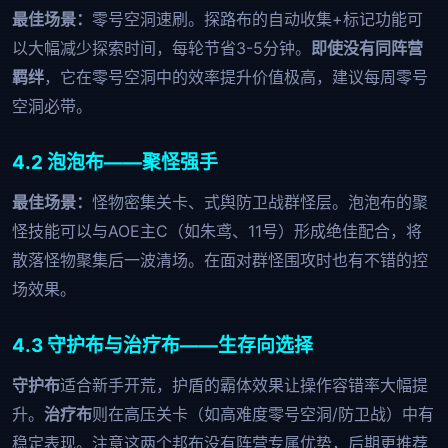
最佳场景：
零号空洞速刷。探路布的自动收集+标记功能可
以大幅减少探索时间，每轮节省3-5分钟。
即使没有同阵营
羁绊
，它在零号空洞中的效率提升价值极高，建议每周零号
空洞必带。
4.2 泡泡布——聚怪强手
最佳场景：
怪物密集关卡、式舆防卫战群怪层。泡泡布的聚
怪技能可以与AOE主C（如朱鸢、11号）形成绝佳配合，将
散落怪物聚集后一波清场。在面对群怪围攻时也有不错的控
场效果。
4.3 守护布与治疗布——生存向选择
守护布
适合新手开荒，护盾的霸体效果让操作容错率大幅提
升。
治疗布
则在高压关卡（如高难度零号空洞/防卫战）中有
稳定表现。注意这两个邦布没有阵营专属优势，后期更推荐