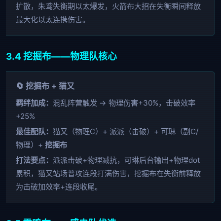
扩散，朱鸢失衡期以太爆发，火箭布大招在失衡瞬间释放
最大化以太连携伤害。
3.4 挖掘布——物理队核心
🔄 挖掘布 + 猫又
羁绊加成：
混乱阵营触发 → 物理伤害+30%，击破效率
+25%
最佳配队：
猫又（物理C）+ 派派（击破）+ 可琳（副C/
物理）+
挖掘布
打法要点：
派派击破+物理减抗，可琳后台输出+物理dot
累积，猫又站场普攻连段打满伤害，挖掘布在失衡前释放
为击破加效率+连段收尾。