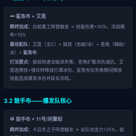
🦈 鲨鱼布 + 艾莲
羁绊加成：
白祇重工阵营触发 → 技能伤害+30%，冻结概
率+15%
最佳配队：
艾莲（主C）+ 狼叔（击破/冰）+ 苍角（辅助/
冰）+
鲨鱼布
打法要点：
狼叔快速击破进失衡，苍角扩散冰伤减抗，艾
莲连携技+强化特殊技打满冰伤，鲨鱼布在失衡期间释放
技能造成爆发冰伤并延长冻结。
3.2 鼓手布——爆发队核心
🥁 鼓手布 + 11号/珂蕾妲
羁绊加成：
卡吕冬之子阵营触发 → 全队攻击力+25%，能