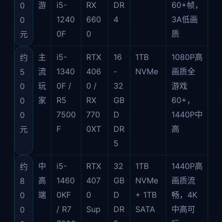
游
i5-
RX
DR
60+帧，
0
1240
660
4
3A低画
0
0F
0
质
元
主
i5-
RTX
16
1TB
1080P高
约
流
1340
406
-
NVMe
画质全
5
玩
0F /
0 /
32
游戏
0
家
R5
RX
GB
60+，
0
7500
770
D
1440P中
0
F
0XT
DR
高
元
5
中
i5-
RTX
32
1TB
1440P高
约
高
1460
407
GB
NVMe
画质流
8
端
0KF
0
D
+ 1TB
畅，4K
0
/ R7
Sup
DR
SATA
中高可
0