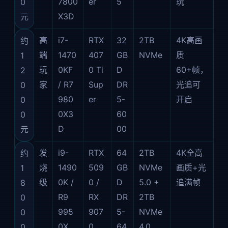
7800
er
5
玩
0
X3D
元
高
i7-
RTX
32
2TB
4K高画
约
端
1470
407
GB
NVMe
质
1
玩
0KF
0 Ti
D
60+帧，
2
家
/ R7
Sup
DR
光追可
0
980
er
5-
开启
0
0X3
60
0
D
00
元
发
i9-
RTX
64
2TB
4K全高
约
烧
1490
509
GB
NVMe
画质+光
1
级
0K /
0 /
D
5.0 +
追满帧
8
R9
RX
DR
2TB
0
995
907
5-
NVMe
0
0X
0
64
4.0
0