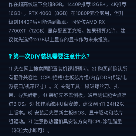
作在超高纹理下会超8GB。1440P推荐12GB+，4K推荐
16GB+。RTX 4060（8GB）在1080P完全够用，但升
级到1440P后可能遇到瓶颈。同价位AMD RX
7700XT（12GB）显存配置更充裕。如果预算允许，建
议优先选择12GB以上显存的显卡作为未来投资。
❓ 第一次DIY装机需要注意什么？
1) 先在网上搜索同配置装机视频预习。2) 购买前确认所
有配件兼容性（CPU插槽/主板芯片组/内存DDR代际/电
源接口/机箱尺寸）。3) 关键工具：磁吸螺丝刀、扎
带、导热硅脂。4) 装好先不盖侧板，通电测试能否点亮
进BIOS。5) 操作系统用U盘安装，建议Win11 24H2以
上版本。6) 安装后先更新主板BIOS、显卡驱动和芯片
组驱动。7) 注意散热器扣具安装方向和CPU涂硅脂量
（米粒大小即可）。