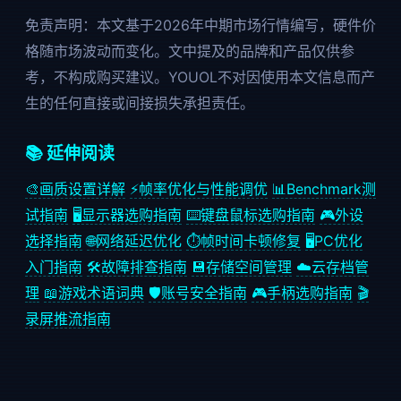
免责声明：本文基于2026年中期市场行情编写，硬件价
格随市场波动而变化。文中提及的品牌和产品仅供参
考，不构成购买建议。YOUOL不对因使用本文信息而产
生的任何直接或间接损失承担责任。
📚 延伸阅读
🎨
画质设置详解
⚡
帧率优化与性能调优
📊
Benchmark测
试指南
🖥️
显示器选购指南
⌨️
键盘鼠标选购指南
🎮
外设
选择指南
🌐
网络延迟优化
⏱️
帧时间卡顿修复
🖥️
PC优化
入门指南
🛠️
故障排查指南
💾
存储空间管理
☁️
云存档管
理
📖
游戏术语词典
🛡️
账号安全指南
🎮
手柄选购指南
🎬
录屏推流指南