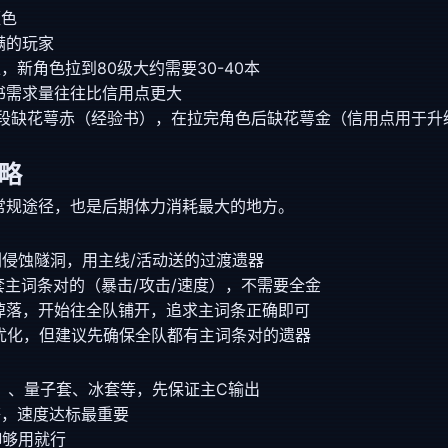
蓝色
满的玩家
，新角色拉到80级大约需要30-40本
书需求量往往比信用点更大
段缺花萼赤（经验书），在拉完角色后缺花萼金（信用点用于升
略
常规途径，也是后期体力消耗最大的地方。
刷侵蚀隧洞，用主线/活动送的过渡遗器
套主词条对的（暴击/攻击/速度），不需要全金
掉落，开始往全队铺开，追求主词条正确即可
优化，但建议先确保全队都有主词条对的遗器
）、量子套、冰套等，先保证主C输出
等，速度达标最重要
御够用就行