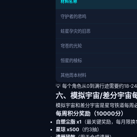
材料名称
守护者的悲鸣
蛀星孕灾的旧恶
穹苍的光轮
恒星的棱标
其他周本材料
💡 每个角色从0到满行迹需要约18-
六、模拟宇宙/差分宇宙
模拟宇宙和差分宇宙是星穹铁道每周
每周积分奖励（10000分）
自塑尘脂 x1
（最关键奖励，每月限换
星琼 x500
（约3抽）