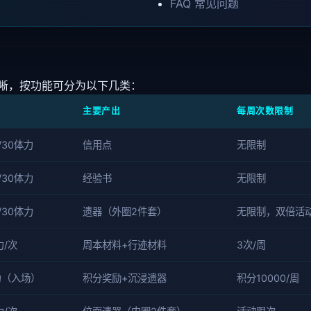
FAQ 常见问题
清晰，按功能可分为以下几类：
主要产出
每周次数限制
0/30体力
信用点
无限制
0/30体力
经验书
无限制
0/30体力
遗器（外圈2件套）
无限制，双倍活
力/次
周本材料+行迹材料
3次/周
力（入场）
积分奖励+沉浸遗器
积分10000/周