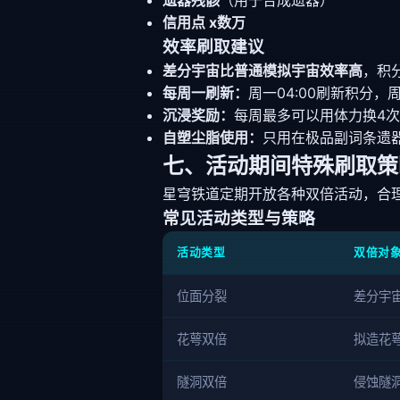
遗器残骸
（用于合成遗器）
信用点 x数万
效率刷取建议
差分宇宙比普通模拟宇宙效率高
，积
每周一刷新：
周一04:00刷新积分，
沉浸奖励：
每周最多可以用体力换4次
自塑尘脂使用：
只用在极品副词条遗
七、活动期间特殊刷取策
星穹铁道定期开放各种双倍活动，合
常见活动类型与策略
活动类型
双倍对
位面分裂
差分宇
花萼双倍
拟造花萼
隧洞双倍
侵蚀隧