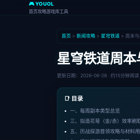
🎮 YOUOL
首页
攻略
游戏库
工具
首页
>
新闻攻略
>
星穹铁道
>
周本与
星穹铁道周本
更新日期：2026-06-28 · 约15分钟阅读
📑 目录
一、每周副本类型总览
三、拟造花萼（金/赤）效率刷
五、历战探游首领攻略与材料