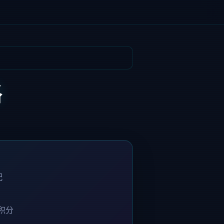
略
配
积分