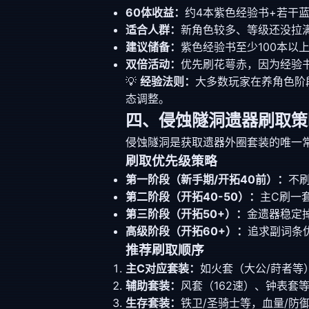
60体收益：
约4本紫色经验书+若干
适合人群：
新角色较多、等级还没拉
建议储备：
紫色经验书至少100本以上
双倍活动：
优先刷花萼赤，因为经验
💡
经验法则：
大多数玩家在养角色阶
态调整。
四、侵蚀隧洞遗器刷取策
侵蚀隧洞是获取遗器外圈套装的唯一
刷取优先级策略
第一阶段（新手期/开拓40前）：
不
第二阶段（开拓40-50）：
主C刷一
第三阶段（开拓50+）：
金遗器稳定
高级阶段（开拓60+）：
追求副词条
推荐刷取顺序
主C对应套装：
如火套（大公/莳者等
辅助套装：
风套（162速）、钟表套
生存套装：
铁卫/圣骑士等，血量/防