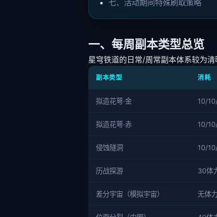
七、活动期间特殊刷取策略
一、每周副本类型总览
星穹铁道的日常/周常副本体系较为
副本类型
消耗
拟造花萼·金
10/1
拟造花萼·赤
10/1
侵蚀隧洞
10/1
历战探游
30体
差分宇宙（模拟宇宙）
无体