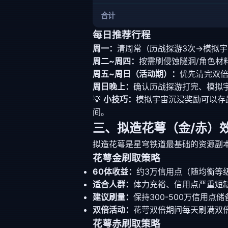
合计
每日推荐行程
周一：
清周常（历战探游3次→模拟
周二~周四：
按需刷侵蚀隧洞/角色材
周五~周日（活动期）：
优先清完双倍
周日晚上：
确认历战探游打完、模拟
💡
小技巧：
模拟宇宙沉浸奖励可以存
间。
三、拟造花萼（金/赤）
拟造花萼是星穹铁道最基础的资源副
花萼金刷取策略
60体收益：
约3万信用点（随均衡等
适合人群：
体力充裕、信用点严重短
建议刷量：
保持300-500万信用点
双倍活动：
花萼双倍期间每天刷满双倍
花萼赤刷取策略