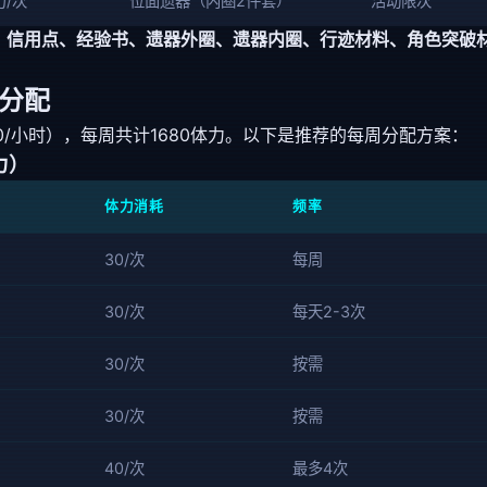
力/次
位面遗器（内圈2件套）
活动限次
：
信用点、经验书、遗器外圈、遗器内圈、行迹材料、角色突破
分配
10/小时），每周共计1680体力。以下是推荐的每周分配方案：
力）
体力消耗
频率
30/次
每周
30/次
每天2-3次
30/次
按需
30/次
按需
40/次
最多4次