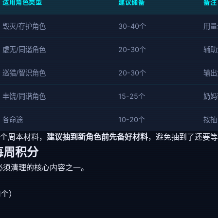
适用角色类型
建议储备
备注
毁灭/存护角色
30-40个
用量
虚无/同谐角色
20-30个
辅助
巡猎/智识角色
20-30个
输出
丰饶/同谐角色
15-25个
奶妈
各命途
10-20个
按抽
24个周本材料，
建议抽到新角色前先备好材料
，避免抽到了还要等
每周积分
必须清理的核心内容之一。
1个）