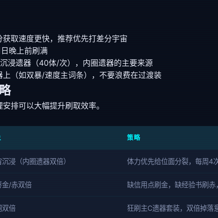
分获取速度更快，推荐优先打差分宇宙
周日晚上前刷满
沉浸遗器（40体/次），内圈遗器的主要来源
器上（如双暴/速度主词条），不要浪费在过渡装
略
理安排可以大幅提升刷取效率。
象
策略
宙沉浸（内圈遗器双倍）
体力优先给位面分裂，每周4
金/赤双倍
缺信用点刷金，缺经验书刷赤
洞双倍
狂刷主C遗器套装，双倍掉落