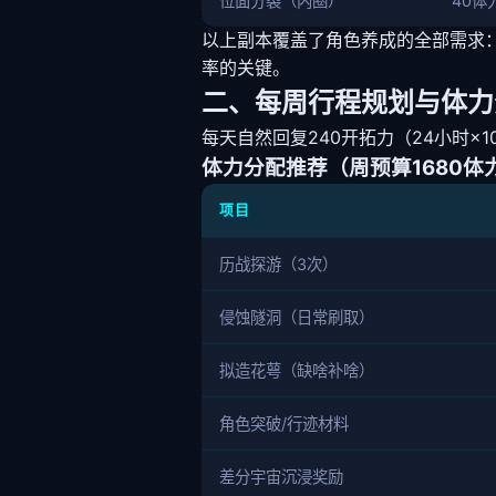
位面分裂（内圈）
40体
以上副本覆盖了角色养成的全部需求
率的关键。
二、每周行程规划与体力
每天自然回复240开拓力（24小时×
体力分配推荐（周预算1680体
项目
历战探游（3次）
侵蚀隧洞（日常刷取）
拟造花萼（缺啥补啥）
角色突破/行迹材料
差分宇宙沉浸奖励