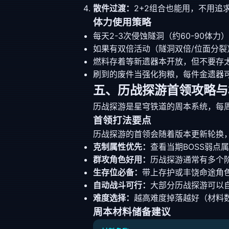
散件过渡：
2+2组合也能用，不用追
体力使用策略
每天2-3次侵蚀隧洞（约60-90体力
如果有双倍活动（隧洞双倍/位面分裂
燃料存着等新遗器本开放，但不要存
刷到的废件当强化狗粮，每件金遗器可
五、历战探游首领攻略与
历战探游是星穹铁道的周本系统，每
首领打法要点
历战探游的首领会随着版本更新轮换
克制属性优先：
查看当期BOSS弱点
群攻角色好用：
历战探游通常有多个
生存位必备：
带上存护或丰饶命途角色
自动战斗可行：
大部分历战探游可以
难度选择：
越高难度掉落越好（材料
周本材料储备建议