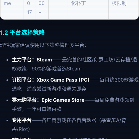
me
0
00
化补丁
核限制
17
+
1.2 平台选择策略
理性玩家建议使用以下策略管理多平台：
主力平台：Steam
——最完善的社区/创意工坊/云存档/退
款政策，90%的游戏首选Steam
订阅平台：Xbox Game Pass (PC)
——每月约300款游戏
通吃，适合尝试新游戏和通关即弃
零元购平台：Epic Games Store
——每周免费游戏领到
手软，一年可白嫖百款
专用平台
——各厂商游戏在各自启动器（暴雪/EA/育
碧/Riot）