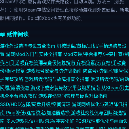
Steam中添加原有游戏文件夹路径，自动识别。方法三（最推
荐）：使用Steam存储空间管理直接移动游戏到外置硬盘，新电
脑相同操作。Epic和Xbox也有类似功能。
📖 延伸阅读
游戏外设选择与设置全指南
机械键盘/鼠标/耳机/手柄选购与设
置
游戏Mod入门与安装全指南
Mod安装/平台推荐/冲突排查/制
作入门
游戏存档管理与备份恢复指南
存档位置/云存档/手动备
份/损坏修复
游戏账号安全与防诈骗指南
防盗号/防骗术/账号保
护完整攻略
游戏错误代码与故障排查全指南
常见错误代码/启动
问题/崩溃修复
游戏下载安装与数字平台购买指南
从Steam到主
机全平台购买教程
游戏存储空间管理与硬盘升级指南
SSD/HDD选择/硬盘升级/空间清理
游戏网络优化与延迟降低指
南
Ping降低/连接稳定/加速器选择
游戏社交礼仪与团队沟通指
南
多人游戏礼仪/团队沟通/冲突化解
PC游戏性能优化与画面设