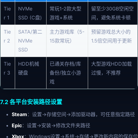
Tie
NVMe
常玩1-2款大型
留至少30GB空闲空
r 1
SSD (C盘)
游戏+系统
间，避免系统卡顿
Tie
SATA/第二
主力游戏库（5-
预留游戏总大小的
r 2
NVMe
15款常玩）
1.5倍空间用于更新
SSD
Tie
HDD机械
已通关存档/库
大型游戏HDD加载
r 3
硬盘
备份/独立小游
过慢，不推荐
戏
7.2 各平台安装路径设置
Steam
：设置→存储空间→添加驱动器，可任意指定路径
Epic
：设置→安装→修改文件夹路径
Xbox
：Windows设置→系统→存储→更改新内容的保存位