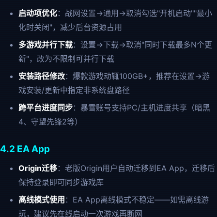
启动项优化
：战网设置→通用→取消勾选"开机启动""最小
化时关闭"，减少后台资源占用
多游戏并行下载
：设置→下载→取消"同时下载最多N个更
新"，改为不限制可并行下载
安装路径修改
：爆款游戏动辄100GB+，推荐在设置→游
戏安装/更新中指定非系统盘路径
跨平台进度同步
：暴雪账号支持PC/主机进度共享（暗黑
4、守望先锋2等）
4.2 EA App
Origin迁移
：老版Origin用户自动迁移到EA App，迁移后
保持登录即可同步游戏库
离线模式使用
：EA App离线模式不稳定——如需离线游
玩，建议先在线启动一次游戏再断网