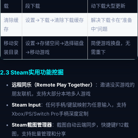
载
段下载
动下载大型更新
清除缓
设置→下载→清除下载缓存
解决下载卡在"准备
存
中"问题
移动安
设置→存储空间→选择磁盘
简便游戏换盘，无
装目录
→移动游戏
需重下
2.3 Steam实用功能挖掘
远程同乐（Remote Play Together）
：邀请没买游戏的
朋友联机，支持大部分本地多人游戏
Steam Input
：任何手柄/键鼠映射为任意输入，支持
Xbox/PS/Switch Pro手柄深度定制
Steam截图管理器
：截图自动云端同步，快捷键F12截
图，支持批量管理和分享