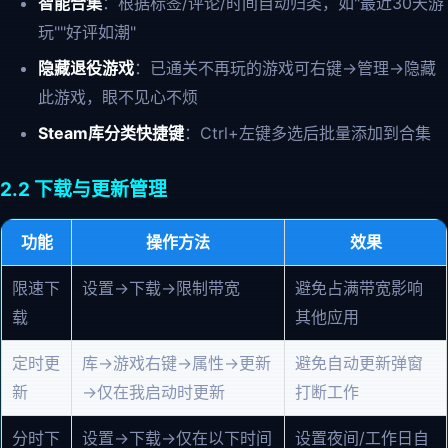
智能合集
：根据标签/评论/时间自动归类，如"最近30天游
玩""好评如潮"
隐藏退役游戏
：已通关不再玩的游戏可右键→管理→隐藏
此游戏，眼不见心不烦
Steam库分类快捷键
：Ctrl+左键多选后批量添加到合集
2.2 下载与更新管理
功能
操作方法
效果
限速下
设置→下载→限制带宽
避免占满带宽影响
载
其他应用
定时更
库→游戏右键→属性→更新
避免自动更新弹窗
新
→仅在我启动时更新
打断工作
分时下
设置→下载→仅在以下时间
设置夜间/工作日自