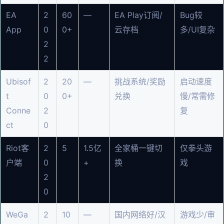
EA
2
60
—
EA Play订阅/
Bug较
App
0
0+
云存档
多/UI复杂
2
2
Ubisof
2
20
—
挑战系统/奖励
启动速度
t
0
0+
兑换
慢/常需修
Conne
2
复
ct
0
Riot客
2
5
1.5亿
全家桶一键切
仅拳头游
户端
0
+
换
戏
2
0
WeGa
2
10
—
国内网络好/汉
游戏少/审