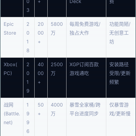
0
+
Deck
费
3
Epic
2
20
5800
每周免费游戏/
功能简陋/
Store
0
00
万
独占大作
无创意工
1
+
坊
8
Xbox(
2
40
2500
XGP订阅百款
安装路径
PC)
0
00
万
游戏通吃
受限/更新
1
+
频繁
9
战网
1
50
4000
暴雪全家桶/跨
仅暴雪游
(Battle.
9
+
万
平台进度同步
戏/更新慢
net)
9
6