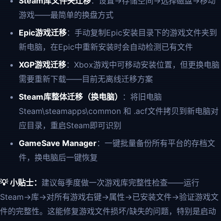
Steam库文件夹迁移
：设置→存储空间→选择磁盘→移动
游戏——最简单的换盘方式
Epic游戏迁移
：手动复制Epic安装目录下的游戏文件夹到
新电脑，在Epic中重新安装时会自动检测已有文件
XGP游戏迁移
：Xbox游戏中可移动安装位置，但更换电脑
需要重新下载——目前无离线迁移方案
Steam库整体迁移（换电脑）
：将旧电脑
Steam\steamapps\common 和 .acf文件拷贝到新电脑对
应目录，重启Steam即可识别
GameSave Manager
：一键批量备份所有平台的存档文
件，换电脑后一键恢复
💡 小贴士：
建议每季度做一次游戏库完整性检查——运行
Steam→库→对所有游戏右键→属性→已安装文件→验证游戏文
件的完整性。这能修复游戏文件损坏/缺失的问题，特别是启动