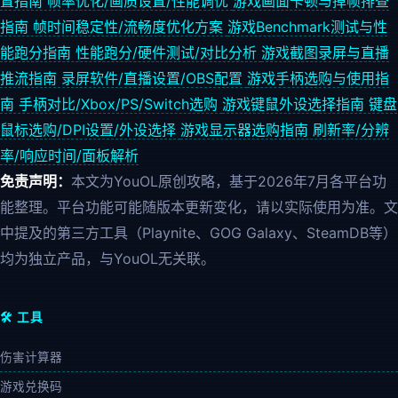
置指南
帧率优化/画质设置/性能调优
游戏画面卡顿与掉帧排查
指南
帧时间稳定性/流畅度优化方案
游戏Benchmark测试与性
能跑分指南
性能跑分/硬件测试/对比分析
游戏截图录屏与直播
推流指南
录屏软件/直播设置/OBS配置
游戏手柄选购与使用指
南
手柄对比/Xbox/PS/Switch选购
游戏键鼠外设选择指南
键盘
鼠标选购/DPI设置/外设选择
游戏显示器选购指南
刷新率/分辨
率/响应时间/面板解析
免责声明：
本文为YouOL原创攻略，基于2026年7月各平台功
能整理。平台功能可能随版本更新变化，请以实际使用为准。文
中提及的第三方工具（Playnite、GOG Galaxy、SteamDB等）
均为独立产品，与YouOL无关联。
🛠️ 工具
伤害计算器
游戏兑换码