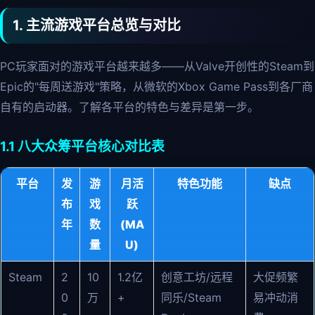
1. 主流游戏平台总览与对比
PC玩家面对的游戏平台越来越多——从Valve开创性的Steam到
Epic的"每周送游戏"策略，从微软的Xbox Game Pass到各厂商
自有的启动器。了解各平台的特色与差异是第一步。
1.1 八大众筹平台核心对比表
平台
发
游
月活
特色功能
缺点
布
戏
跃
年
数
(MA
量
U)
Steam
2
10
1.2亿
创意工坊/远程
大促频繁
0
万
+
同乐/Steam
易冲动消