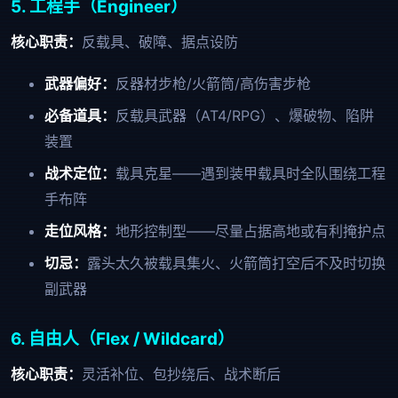
5. 工程手（Engineer）
核心职责：
反载具、破障、据点设防
武器偏好：
反器材步枪/火箭筒/高伤害步枪
必备道具：
反载具武器（AT4/RPG）、爆破物、陷阱
装置
战术定位：
载具克星——遇到装甲载具时全队围绕工程
手布阵
走位风格：
地形控制型——尽量占据高地或有利掩护点
切忌：
露头太久被载具集火、火箭筒打空后不及时切换
副武器
6. 自由人（Flex / Wildcard）
核心职责：
灵活补位、包抄绕后、战术断后