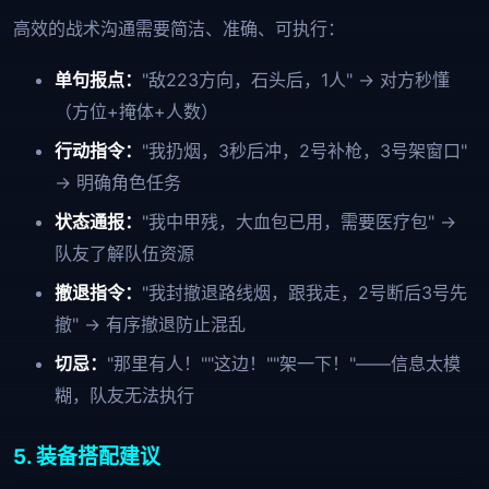
高效的战术沟通需要简洁、准确、可执行：
单句报点：
"敌223方向，石头后，1人" → 对方秒懂
（方位+掩体+人数）
行动指令：
"我扔烟，3秒后冲，2号补枪，3号架窗口"
→ 明确角色任务
状态通报：
"我中甲残，大血包已用，需要医疗包" →
队友了解队伍资源
撤退指令：
"我封撤退路线烟，跟我走，2号断后3号先
撤" → 有序撤退防止混乱
切忌：
"那里有人！""这边！""架一下！"——信息太模
糊，队友无法执行
5. 装备搭配建议