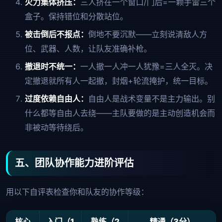
火力集体挤压：
三人挤在一个窗口/门后=一颗手雷三个
盒子。保持错位和分散站位。
被击倒后不报点：
倒地不要沉默——立刻说清敌人方
位、武器、人数，让队友准确补枪。
撤退时不统一：
一人撤一人冲一人犹豫=三人全灭。决
定撤退就所有人一起撤，封烟+轮流掩护，统一目标。
过度依赖自由人：
自由人是战术变量不是主力输出。别
什么都等自由人去绕——主队要做的是主动创造机会而
非被动等待绕后。
五、团队协作能力进阶评估
用以下自评表检查你和队友的协作等级：
核心
入门（1
熟练（2
精通（3分）