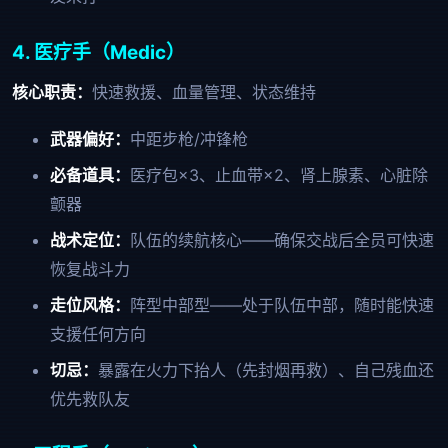
4. 医疗手（Medic）
核心职责：
快速救援、血量管理、状态维持
武器偏好：
中距步枪/冲锋枪
必备道具：
医疗包×3、止血带×2、肾上腺素、心脏除
颤器
战术定位：
队伍的续航核心——确保交战后全员可快速
恢复战斗力
走位风格：
阵型中部型——处于队伍中部，随时能快速
支援任何方向
切忌：
暴露在火力下抬人（先封烟再救）、自己残血还
优先救队友