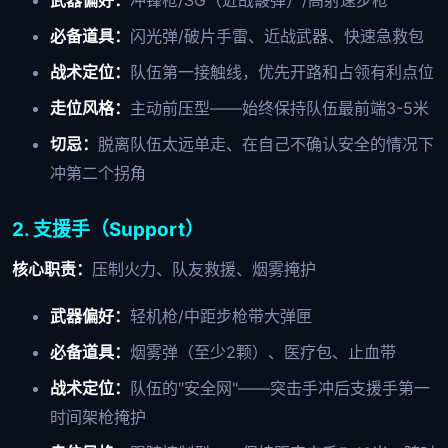
武器偏好：
冲锋枪/SG（近战霰弹）/高射速步枪
必备道具：
闪光弹/破片手雷、近战武器、快速急救包
战术定位：
队伍第一接触线，优先开路和占领有利点位
走位风格：
主动前压型——始终保持队伍最前端3-5米
切忌：
脱离队伍太远单走、在自己不确认安全的情况下
冲第二个拐角
2. 支援手（Support）
核心职责：
压制火力、队友救援、烟雾掩护
武器偏好：
轻机枪/中距步枪带大弹匣
必备道具：
烟雾弹（至少2颗）、医疗包、止血带
战术定位：
队伍的"安全网"——突击手冲后支援手第一
时间架枪掩护