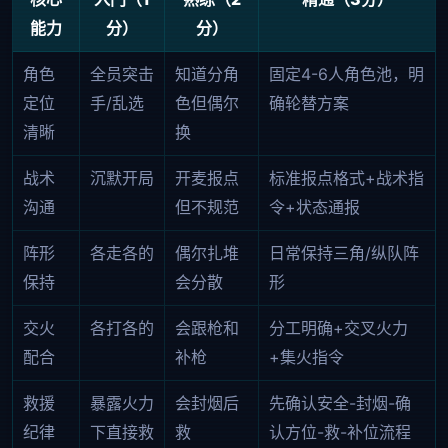
能力
分）
分）
角色
全员突击
知道分角
固定4-6人角色池，明
定位
手/乱选
色但偶尔
确轮替方案
清晰
换
战术
沉默开局
开麦报点
标准报点格式+战术指
沟通
但不规范
令+状态通报
阵形
各走各的
偶尔扎堆
日常保持三角/纵队阵
保持
会分散
形
交火
各打各的
会跟枪和
分工明确+交叉火力
配合
补枪
+集火指令
救援
暴露火力
会封烟后
先确认安全-封烟-确
纪律
下直接救
救
认方位-救-补位流程