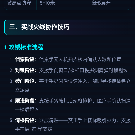
撤离点防守
5-10米
扇形展开
三、实战火线协作技巧
1. 攻楼标准流程
侦察阶段：
侦察手无人机扫描楼内确认人数和位置
封锁阶段：
支援手向窗口/楼梯口投掷烟雾弹封锁视线
破门阶段：
突击手扔闪后快速冲入、随即寻找掩体建立
立足点
跟进阶段：
支援手紧随其后架枪掩护、医疗手确认扫清
一楼后跟入
清楼阶段：
逐层清理——突击手上楼梯吸引火力、支援
手在后"过墙"支援