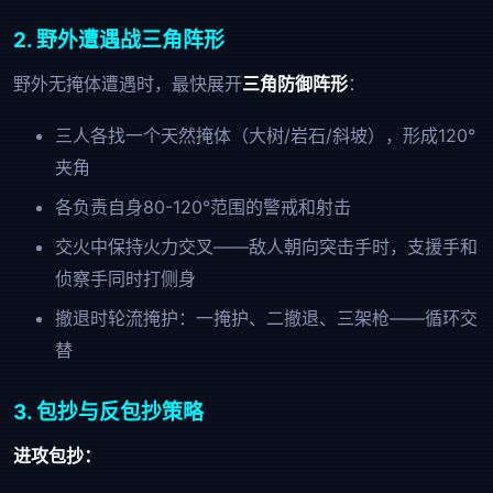
2. 野外遭遇战三角阵形
野外无掩体遭遇时，最快展开
三角防御阵形
：
三人各找一个天然掩体（大树/岩石/斜坡），形成120°
夹角
各负责自身80-120°范围的警戒和射击
交火中保持火力交叉——敌人朝向突击手时，支援手和
侦察手同时打侧身
撤退时轮流掩护：一掩护、二撤退、三架枪——循环交
替
3. 包抄与反包抄策略
进攻包抄：