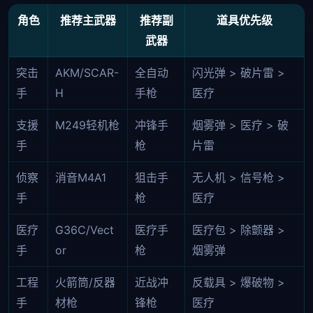
角色
推荐主武器
推荐副
道具优先级
武器
突击
AKM/SCAR-
全自动
闪光弹 > 破片雷 >
手
H
手枪
医疗
支援
M249轻机枪
冲锋手
烟雾弹 > 医疗 > 破
手
枪
片雷
侦察
消音M4A1
狙击手
无人机 > 信号枪 >
手
枪
医疗
医疗
G36C/Vect
医疗手
医疗包 > 除颤器 >
手
or
枪
烟雾弹
工程
火箭筒/反器
近战冲
反载具 > 爆破物 >
手
材枪
锋枪
医疗