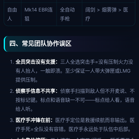
自由
Mk14 EBR连
全自动
阔剑 > 烟雾弹 > 医
人
狙
手枪
疗
四、常见团队协作误区
全员突击没有支援：
三人全选突击手=没有压制火力没
有人抬人，一触即溃。至少保证一人带大弹匣或LMG
提供压制。
侦察手信息不共享：
侦察手扫描到敌人但不开麦说、不
按标记键。标点和语音缺一不可——标点给人看，语音
给人听。
医疗手冲锋在前：
医疗手定位是救援续航而非输出。医
疗手死=全队没有容错。医疗手永远处于队伍中后部。