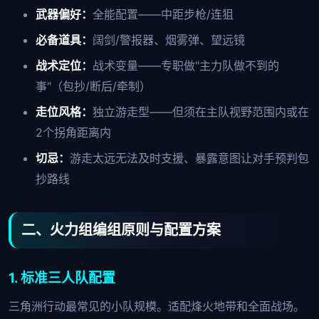
武器偏好：
全能配置——中距步枪/连狙
必备道具：
阔剑/警报器、烟雾弹、望远镜
战术定位：
战术变量——专职做"主力队做不到的
事"（包抄/断后/牵制）
走位风格：
独立游走型——但须在主队视野范围内或在
2个拐角距离内
切忌：
游走太远无法及时支援、暴露意图让对手预判包
抄路线
二、火力组编组原则与配置方案
1. 标准三人队配置
三角洲行动最常见的小队规模。适配烽火地带和全面战场。