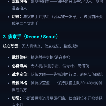
走位风格：
跟随控制型——保持距突击手5-10米，随时
准备抬人
切忌：
与突击手并排走（容易被一发穿）、过度前压变
成第二个突击手
3. 侦察手（Recon / Scout）
核心职责：
无人机侦查、信息标记、路线规划
武器偏好：
精确射手步枪/消音步枪
必备道具：
无人机/探测手雷、信号枪、高倍镜
战术定位：
队伍之眼——先探测再行动，避免队伍踩坑
走位风格：
侧翼探查型——保持队伍主队20-40米的侧
翼或后方
切忌：
不断丢探测道具暴露行踪、侦察到位不开枪等队
友来打