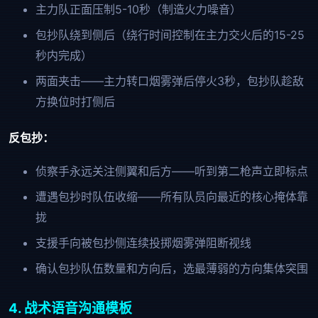
主力队正面压制5-10秒（制造火力噪音）
包抄队绕到侧后（绕行时间控制在主力交火后的15-25
秒内完成）
两面夹击——主力转口烟雾弹后停火3秒，包抄队趁敌
方换位时打侧后
反包抄：
侦察手永远关注侧翼和后方——听到第二枪声立即标点
遭遇包抄时队伍收缩——所有队员向最近的核心掩体靠
拢
支援手向被包抄侧连续投掷烟雾弹阻断视线
确认包抄队伍数量和方向后，选最薄弱的方向集体突围
4. 战术语音沟通模板