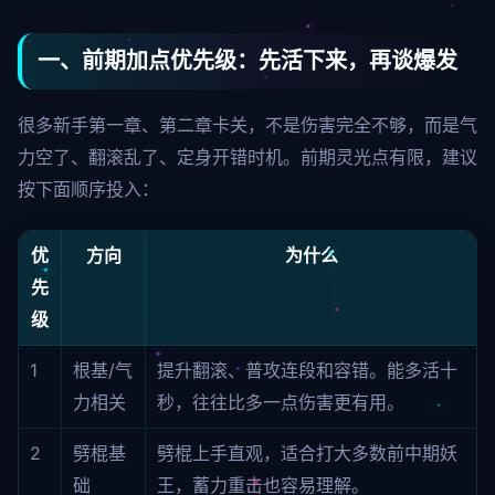
一、前期加点优先级：先活下来，再谈爆发
很多新手第一章、第二章卡关，不是伤害完全不够，而是气
力空了、翻滚乱了、定身开错时机。前期灵光点有限，建议
按下面顺序投入：
优
方向
为什么
先
级
1
根基/气
提升翻滚、普攻连段和容错。能多活十
力相关
秒，往往比多一点伤害更有用。
2
劈棍基
劈棍上手直观，适合打大多数前中期妖
础
王，蓄力重击也容易理解。