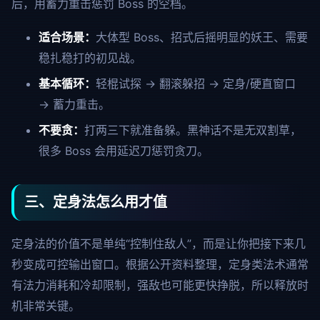
后，用蓄力重击惩罚 Boss 的空档。
适合场景：
大体型 Boss、招式后摇明显的妖王、需要
稳扎稳打的初见战。
基本循环：
轻棍试探
→
翻滚躲招
→
定身/硬直窗口
→
蓄力重击
。
不要贪：
打两三下就准备躲。黑神话不是无双割草，
很多 Boss 会用延迟刀惩罚贪刀。
三、定身法怎么用才值
定身法的价值不是单纯“控制住敌人”，而是让你把接下来几
秒变成可控输出窗口。根据公开资料整理，定身类法术通常
有法力消耗和冷却限制，强敌也可能更快挣脱，所以释放时
机非常关键。