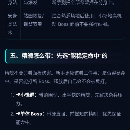
身法
与爆发
新手别把全部希望押在分身上。
安身
站圈恢复/
适合熟悉场地后使用；小场地高机
类法
调整节奏
动 Boss 面前不要强行站圈。
术
五、精魄怎么带：先选“能稳定命中”的
精魄不要只看面板伤害。新手更应该看三件事：是否容易命
中、是否能打断 Boss、释放后自己会不会被反打。
卡小怪群：
带范围型、出手快的精魄，先解决杂兵压
力。
卡单体 Boss：
带硬直强、前摇短的精魄，优先保证
能命中。