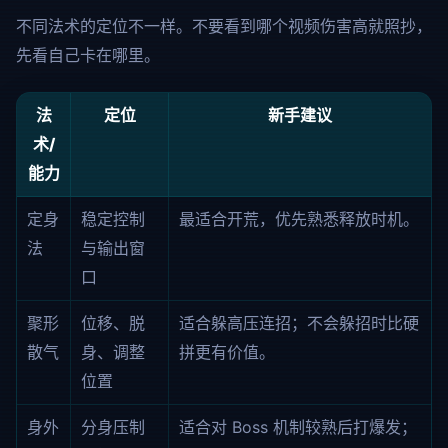
不同法术的定位不一样。不要看到哪个视频伤害高就照抄，
先看自己卡在哪里。
法
定位
新手建议
术/
能力
定身
稳定控制
最适合开荒，优先熟悉释放时机。
法
与输出窗
口
聚形
位移、脱
适合躲高压连招；不会躲招时比硬
散气
身、调整
拼更有价值。
位置
身外
分身压制
适合对 Boss 机制较熟后打爆发；