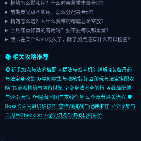
棍势怎么攒和用？什么时候蓄重击最合适？
前期灵光点不够用，怎么分配最合理？
精魄怎么选？为什么我带的精魄总是空放？
土地庙重修真的有用吗？要不要每次都重置？
我卡在某个Boss很久了，除了加点还有什么可以检查？
📚 相关攻略推荐
🐵
新手加点与法术搭配
⚔️
棍法与战斗机制详解
🧪
装备丹药
与法宝全收集
💫
精魄收集与魂核指南
🔮
珍玩与法宝搭配攻
略
🏗️
流派构筑与装备搭配
🦅
变身法术全解析
🔥
终局配装
与速杀流派
🗺️
隐藏地图与支线任务
📖
全章节通关流程
🛡️
Boss卡关闪避识破技巧
🏆
连战挑战与配装推荐
✅
全收集与
二周目Checklist
⚡
棍法切换与识破机制进阶