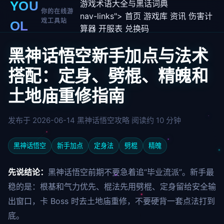
游戏术语大全与黑话词典
YOU
你的在线游
nav-links">
首页
游戏库
资讯
伤害计
戏工具站
OL
算器
开服表
兑换码
黑神话悟空新手加点与法术
搭配：定身、劈棍、精魄和
土地庙重修指南
发布于 2026-06-14
黑神话悟空攻略
阅读约 10 分钟
黑神话悟空
新手加点
定身法
劈棍
精魄
先说结论：
黑神话悟空前期不要急着追“毕业流派”。新手最
稳的是：根基和气力优先、棍法先用劈棍、定身留给安全输
出窗口，卡 Boss 时去土地庙重修，不要硬背一套点法打到
底。