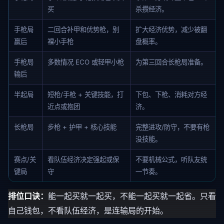
买
杀攒经济。
手枪局
二回合补甲和优势枪，别
扩大经济优势，减少被翻
赢后
裸小手枪
盘概率。
手枪局
多数情况 ECO 或轻甲小枪
为第三回合长枪局准备。
输后
半起局
短枪/手枪 + 关键技能，打
下包、下枪、消耗对方经
近点或抱团
济。
长枪局
步枪 + 护甲 + 核心技能
完整进攻/防守，不要有枪
没技能。
赛点/关
看队伍经济决定强起或保
不要机械公式，听队友统
键局
守
一节奏。
排位口诀：
能一起买就一起买，不能一起买就一起省。只看
自己钱包，不看队伍经济，是连输局的开始。