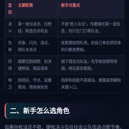
定
主要职责
新手注意点
位
决
第一身位进点、拉枪
不是“抢人头位”。你要敢吃第一波信
斗
线、制造击杀机会
息，别只在门口等队友。
先
侦查、闪光、清点、
技能要给团队用，别自己单走把侦查
锋
帮队友进点
和闪都浪费掉。
控
烟雾切割视野、封关
烟下错会坑队友。先学每张图常用
场
键枪线、拖延进攻
烟，再玩复杂套路。
哨
防绕后、守点、延缓
陷阱和技能不是摆设，要覆盖侧翼和
卫
推进、残局保信息
关键入口。
二、新手怎么选角色
如果你枪法还不稳，硬抢决斗位往往会让队伍进点断节奏。