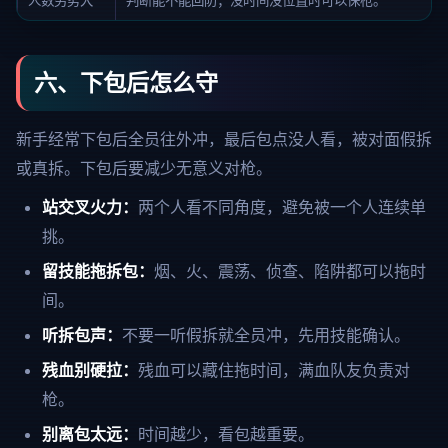
人数劣势大
判断能不能回防；没时间没位置时可以保枪。
六、下包后怎么守
新手经常下包后全员往外冲，最后包点没人看，被对面假拆
或真拆。下包后要减少无意义对枪。
站交叉火力：
两个人看不同角度，避免被一个人连续单
挑。
留技能拖拆包：
烟、火、震荡、侦查、陷阱都可以拖时
间。
听拆包声：
不要一听假拆就全员冲，先用技能确认。
残血别硬拉：
残血可以藏住拖时间，满血队友负责对
枪。
别离包太远：
时间越少，看包越重要。