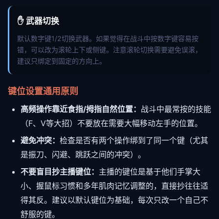
✋ 武器切换
默认数字键1/2切换武器。如果觉得在战斗中按数字键容易按
错，可以改为滚轮上下或侧键。注意滚轮切换需要避免误滚，
建议只绑定到固定的方向上。
键位设置通用原则
高频操作靠近食指/拇指自然位置：
战斗中最常按的技能
（F、V等大招）不要放在需要大幅移动左手的位置。
避免冲突：
检查是否有两个操作绑到了同一个键（尤其
是振刀、闪避、跳跃之间的冲突）。
不要盲目抄主播键位：
主播的键位是基于他们手掌大
小、握鼠标习惯和多年肌肉记忆调整的，直接抄往往适
得其反。建议以默认键位为基础，每次只改一个自己不
舒服的键。