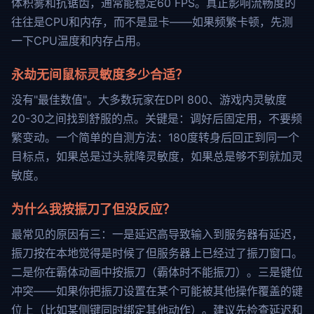
体积雾和抗锯齿，通常能稳定60 FPS。真正影响流畅度的
往往是CPU和内存，而不是显卡——如果频繁卡顿，先测
一下CPU温度和内存占用。
永劫无间鼠标灵敏度多少合适？
没有"最佳数值"。大多数玩家在DPI 800、游戏内灵敏度
20-30之间找到舒服的点。关键是：调好后固定用，不要频
繁变动。一个简单的自测方法：180度转身后回正到同一个
目标点，如果总是过头就降灵敏度，如果总是够不到就加灵
敏度。
为什么我按振刀了但没反应？
最常见的原因有三：一是延迟高导致输入到服务器有延迟，
振刀按在本地觉得是时候了但服务器上已经过了振刀窗口。
二是你在霸体动画中按振刀（霸体时不能振刀）。三是键位
冲突——如果你把振刀设置在某个可能被其他操作覆盖的键
位上（比如某侧键同时绑定其他动作）。建议先检查延迟和