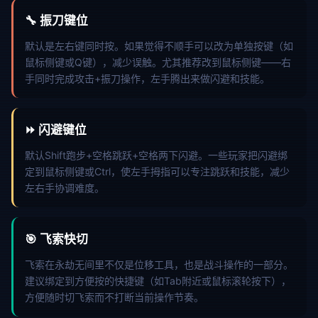
🔧 振刀键位
默认是左右键同时按。如果觉得不顺手可以改为单独按键（如
鼠标侧键或Q键），减少误触。尤其推荐改到鼠标侧键——右
手同时完成攻击+振刀操作，左手腾出来做闪避和技能。
⏩ 闪避键位
默认Shift跑步+空格跳跃+空格两下闪避。一些玩家把闪避绑
定到鼠标侧键或Ctrl，使左手拇指可以专注跳跃和技能，减少
左右手协调难度。
🎯 飞索快切
飞索在永劫无间里不仅是位移工具，也是战斗操作的一部分。
建议绑定到方便按的快捷键（如Tab附近或鼠标滚轮按下），
方便随时切飞索而不打断当前操作节奏。