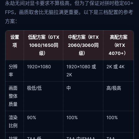
永劫无间对显卡要求不算极高，但为了保证对拼时稳定60+
FPS，画质取舍比无脑拉满更重要。以下是三档配置的参考
方案：
设置
低配方案（GTX
中配方案（RTX
高配方案
项
1060/1650同
2060/3060同
（RTX
级）
级）
4070+）
分辨
1920×1080
1920×1080 或
2K 或 4K
率
2K
画面
极低/低
中
高/极高
整体
质量
渲染
90%
100%
100%
比例
抗锯
TAA 低
TAA 中/SMAA
TAA