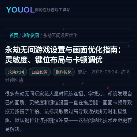
YOUOL
你的在线游戏工具站
首页
/
攻略资讯
/ 永劫无间设置优化
永劫无间游戏设置与画面优化指南：
灵敏度、键位布局与卡顿调优
更新：2026-06-24 · 约 8
永劫无间
画面设置
操作优化
分钟阅读
很多永劫无间玩家花大量时间练连招、学振刀，却没发现自
己的画质、灵敏度和键位设置一直在拖后腿：画面卡顿导致
振刀按慢了半拍、鼠标灵敏度过高导致近战拼刀时准星乱
飘、默认键位让连招键位冲突——这些问题比技术差距更容
易解决。