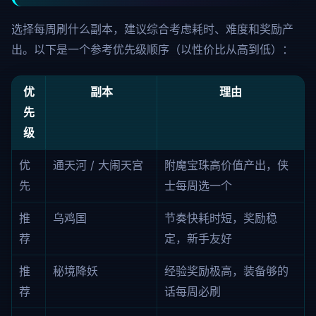
选择每周刷什么副本，建议综合考虑耗时、难度和奖励产
出。以下是一个参考优先级顺序（以性价比从高到低）：
优
副本
理由
先
级
优
通天河 / 大闹天宫
附魔宝珠高价值产出，侠
先
士每周选一个
推
乌鸡国
节奏快耗时短，奖励稳
荐
定，新手友好
推
秘境降妖
经验奖励极高，装备够的
荐
话每周必刷