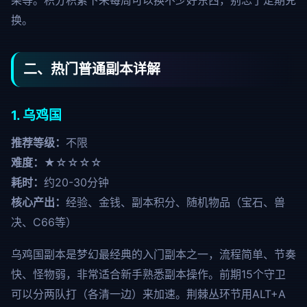
果等。积分积累下来每周可以换不少好东西，别忘了定期兑
换。
二、热门普通副本详解
1. 乌鸡国
推荐等级：
不限
难度：
★☆☆☆☆
耗时：
约20-30分钟
核心产出：
经验、金钱、副本积分、随机物品（宝石、兽
决、C66等）
乌鸡国副本是梦幻最经典的入门副本之一，流程简单、节奏
快、怪物弱，非常适合新手熟悉副本操作。前期15个守卫
可以分两队打（各清一边）来加速。荆棘丛环节用ALT+A