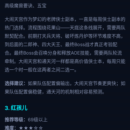
高级魔兽要诀、五宝
大闹天宫作为梦幻的老牌侠士副本，一直是每周侠士副本的
热门选择。流程围绕花果山——天庭这条线展开，需要两队
默契配合。前期打天兵天将、破坏炼丹炉等环节难度不高，
到后面的二郎神、四大天王、最终Boss战才真正考验配
合。最终Boss会召唤分身和释放AOE技能，需要两队轮流
牵制。大闹天宫和通天河一样都是高价值侠士本，每周只能
选一个时一般在这两者之间二选一。
选择建议：
如果队伍配置偏输出，大闹天宫节奏更爽快；如
果队伍配置偏稳健，通天河的机制相对容易预测。
3. 红孩儿
推荐等级：
69级以上
难度：
★★★☆☆