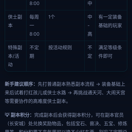
8:00
中
侠士副
每周
1个
中
有一定装备
本
一
-
基础的玩家
8:00
高
特殊副
不定
按活动规则
不
满足等级条
本/活
期
定
件即可
动
新手建议顺序：
先打普通副本熟悉副本流程 → 装备基础上
来后试着打红孩儿或侠士水路 → 再挑战通天河、大闹天宫
等需要协作的高难度侠士副本。
💡 副本积分：
完成副本后会获得副本积分，可在副本官员
（长安城）处兑换奖励物品，包括宝石、兽决、五宝、修炼