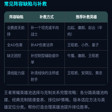
常见阵容缺陷与补救
阵容缺陷
补救方式
推荐补救英雄
全脆皮无前
补一个坦克或半肉
白起、廉颇、赵云（半
排
战士
肉）
全AD伤害
补AP伤害法师
王昭君、小乔、墨子
缺乏团控
补控制型辅助或中
牛魔、廉颇、王昭君
单
清线能力弱
补清线快的法师或
王昭君、安琪拉、黄忠
射手
王者荣耀英雄池选择与克制关系完整攻略：各分路英雄池构
建、经典克制链速查表、排位BP策略、版本适应方法与英
雄定位分类。帮你打造合理英雄池提升排位胜率。