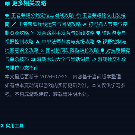
📖 更多相关攻略
👑
王者荣耀分路定位与对线攻略
📦
王者荣耀铭文出装指
南
🗡️
王者荣耀兵线运营与团战攻略
🌿
打野抓人节奏与控
制资源攻略
🏹
发育路射手发育与对线攻略
🛡️
辅助游走与
视野控制攻略
🔥
中单法师节奏与支援攻略
👁️
视野控制与
地图意识全攻略
⚔️
团战协同与阵型站位攻略
🛡️
对抗路博弈
与单杀技巧
📖
游戏术语大全与黑话词典
🤝
游戏社交礼仪
与排位心态指南
本文最后更新于 2026-07-22，内容基于当前版本整理，
如有版本变动请以游戏内实际更新为准。本文仅供学习参
考，不构成游戏建议，转载请注明出处。
🛠️ 实用工具