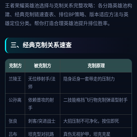
王者荣耀英雄池选择与克制关系完整攻略：各分路英雄池构
建、经典克制链速查表、排位BP策略、版本适应方法与英
雄定位分类。帮你打造合理英雄池提升排位胜率。
三、经典克制关系速查
克制方
被克制方
克制原理
兰陵王
无位移射手/法
隐身近身一套带走的压制力
师
公孙离
依赖普攻的射
二技能格挡飞行物克制弹道型射手
手
张良
刺客/突进战士
大招压制不可净化，按住即死
吕布
坦克型对抗路
真伤无视护甲，坦克克星