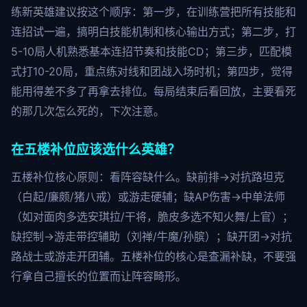
练新英雄建议按这个顺序：第一步，在训练营把所有技能和
连招试一遍，搞明白技能机制和核心输出方式；第二步，打
5-10局人机熟悉基本连招节奏和技能CD；第三步，匹配模
式打10-20局，重点练对线和团战入场时机；第四步，觉得
能用得差不多了再拿去排位。每局结束后看回放，主要看死
的那几次怎么死的，下次注意。
在五楼补位应该选什么英雄？
五楼补位核心原则：看阵容缺什么。缺前排→对抗路坦克
（白起/廉颇/猪八戒）或游走硬辅；缺AP伤害→中单法师
（如对面肉多选安琪拉/干将，脆皮多选不知火舞/上官）；
缺控制→游走带控辅助（刘禅/牛魔/孙膑）；缺开团→对抗
路战士或游走开团辅。五楼补位的核心是查漏补缺，不要强
行拿自己擅长的位置而让阵容畸形。