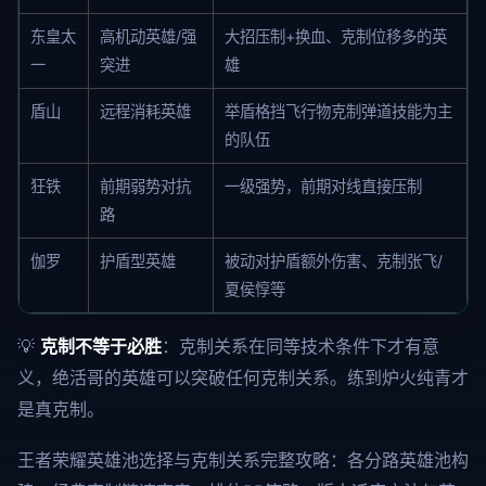
东皇太
高机动英雄/强
大招压制+换血、克制位移多的英
一
突进
雄
盾山
远程消耗英雄
举盾格挡飞行物克制弹道技能为主
的队伍
狂铁
前期弱势对抗
一级强势，前期对线直接压制
路
伽罗
护盾型英雄
被动对护盾额外伤害、克制张飞/
夏侯惇等
💡
克制不等于必胜
：克制关系在同等技术条件下才有意
义，绝活哥的英雄可以突破任何克制关系。练到炉火纯青才
是真克制。
王者荣耀英雄池选择与克制关系完整攻略：各分路英雄池构