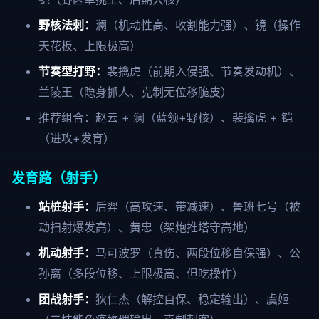
野核法刺：
澜（机动性高、收割能力强）、镜（操作
天花板、上限极高）
节奏型打野：
裴擒虎（前期入侵强、节奏发动机）、
兰陵王（隐身抓人、克制无位移脆皮）
推荐组合：赵云 + 澜（蓝领+野核）、裴擒虎 + 铠
（进攻+发育）
发育路（射手）
站桩射手：
后羿（高攻速、带减速）、鲁班七号（被
动扫射爆发高）、黄忠（架炮推塔守高地）
机动射手：
马可波罗（真伤、两段位移自保强）、公
孙离（多段位移、上限极高、但吃操作）
团战射手：
狄仁杰（解控自保、稳定输出）、虞姬