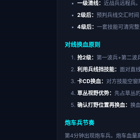
一级清线：
近战兵远程兵
2级后：
预判兵线交汇时间
4级后：
一套技能可清完整
对线换血原则
抢2级：
第一波兵+第二波
利用兵线挡技能：
面对直
卡CD换血：
对方技能空窗
草丛视野优势：
先占草丛
确认打野位置再换血：
换
炮车兵节奏
第4分钟出现炮车兵。炮车血量