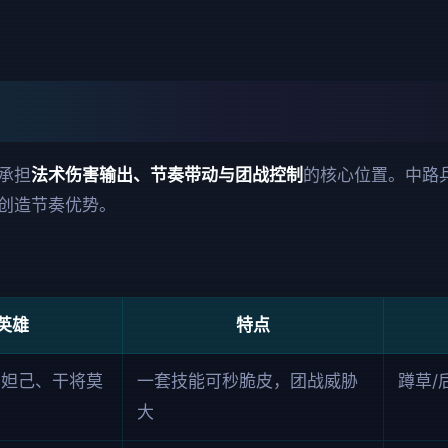
承担
法术伤害输出、节奏带动与团战控制
的核心位置。中路
创造节奏优势。
英雄
特点
、妲己、干将莫
一套技能可秒脆皮，团战威胁
蹲草/
大