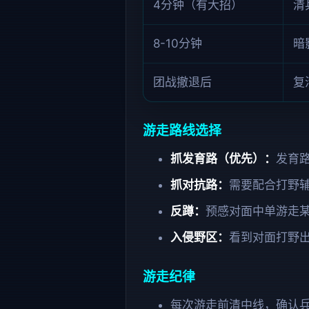
4分钟（有大招）
清
8-10分钟
暗
团战撤退后
复
游走路线选择
抓发育路（优先）：
发育
抓对抗路：
需要配合打野
反蹲：
预感对面中单游走
入侵野区：
看到对面打野
游走纪律
每次游走前清中线，确认