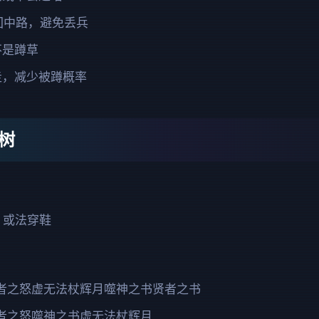
回中路，避免丢兵
不是蹲草
走，减少被蹲概率
树
）或法穿鞋
者之怒虚无法杖辉月噬神之书贤者之书
者之怒噬神之书虚无法杖辉月