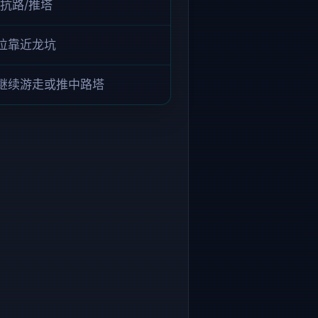
抗路/推塔
位靠近龙坑
继续游走或推中路塔