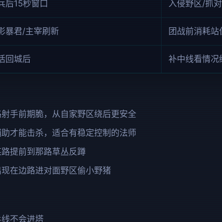
兵后15秒窗口
入侵野区/抓对
影暴君/主宰刷新
团战前消耗站
活回城后
补中线看情况
路射手前期脆，从自家野区绕后更安全
辅助才能击杀，适合有稳定控制的法师
某路提前到那路草丛反蹲
出现在边路进对面野区偷小野猪
兵线不会进塔