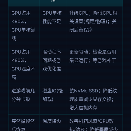
GPU占用
CPU单核
升级CPU；降低CPU相
<90%，
性能不足
关设置(视距/物理)；关
CPU单核满
闭后台程序
载
GPU占用
驱动程序
更新驱动；检查是否用
<80%，
问题或游
集显运行；等游戏补丁
GPU温度不
戏优化差
高
进游戏前几
磁盘IO(慢
装NVMe SSD；降低纹
分钟卡顿
加载)
理质量减少显存交换；
增大虚拟内存
突然掉帧然
温度降频
改善机箱风道/CPU散
后恢复
热/清灰；降低画质减少