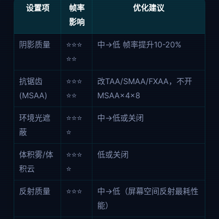
设置项
帧率
优化建议
影响
阴影质量
⭐⭐⭐
中→低 帧率提升10-20%
⭐⭐
抗锯齿
⭐⭐⭐
改TAA/SMAA/FXAA，不开
(MSAA)
⭐⭐
MSAA×4×8
环境光遮
⭐⭐⭐
中→低或关闭
蔽
⭐
体积雾/体
⭐⭐⭐
低或关闭
积云
⭐
反射质量
⭐⭐⭐
中→低（屏幕空间反射最耗性
能）