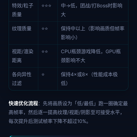
特效/粒子
⭐⭐⭐
中→低，团战/打Boss时影响
质量
大
纹理质量
⭐⭐
保持中以上（影响画质但帧率
影响小）
视距/渲染
⭐⭐
CPU瓶颈游戏降低，GPU瓶
距离
颈影响不大
各向异性
⭐
保持4×或8×（性能成本极
过滤
低）
快速优化流程
：先将画质设为「低/最低」跑一圈确定最
高帧率，然后逐一提高纹理/视距/阴影至可接受水平，
每次提升后测试帧率下降不超过10%。