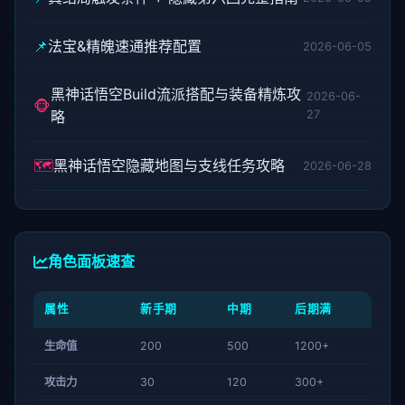
📌
法宝&精魄速通推荐配置
2026-06-05
黑神话悟空Build流派搭配与装备精炼攻
2026-06-
🐵
略
27
🗺️
黑神话悟空隐藏地图与支线任务攻略
2026-06-28
角色面板速查
属性
新手期
中期
后期满
生命值
200
500
1200+
攻击力
30
120
300+