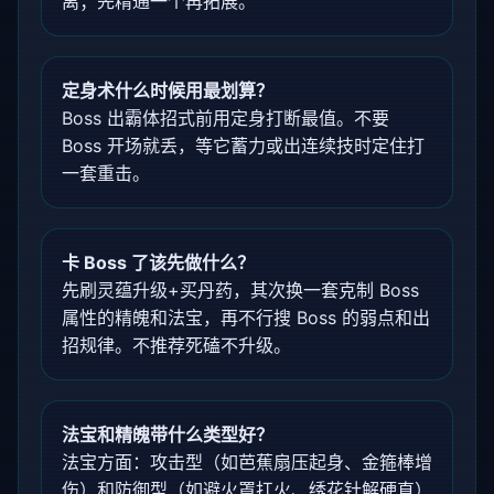
离；先精通一个再拓展。
定身术什么时候用最划算？
Boss 出霸体招式前用定身打断最值。不要
Boss 开场就丢，等它蓄力或出连续技时定住打
一套重击。
卡 Boss 了该先做什么？
先刷灵蕴升级+买丹药，其次换一套克制 Boss
属性的精魄和法宝，再不行搜 Boss 的弱点和出
招规律。不推荐死磕不升级。
法宝和精魄带什么类型好？
法宝方面：攻击型（如芭蕉扇压起身、金箍棒增
伤）和防御型（如避火罩扛火、绣花针解硬直）