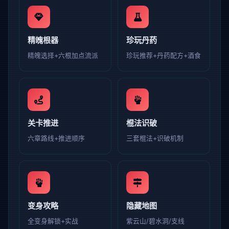
精魄根器
珍玩丹药
精魄选择+六根加点流派
珍玩推荐+丹药配方+酒食
关卡推进
棍法识破
六章路线+推进顺序
三套棍法+识破机制
变身攻略
隐藏地图
全变身解锁+实战
紫云山/碧水洞/支线