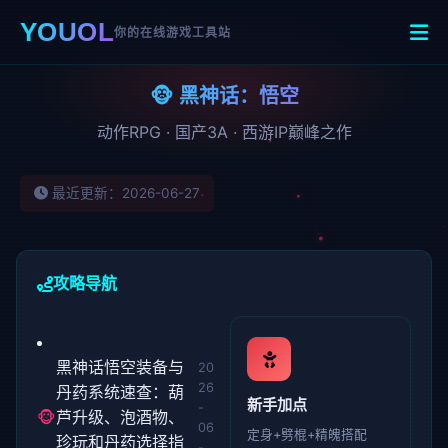
YOUOL
你的在线游戏工具站
🐵 黑神话：悟空
动作RPG · 国产3A · 西游IP巅峰之作
最近更新：2026-06-27
攻略导航
黑神话悟空装备与
20
26
丹药系统速查：葫
新手加点
-
🐵
芦升级、泡酒物、
06
定身+劈棍+精魄搭配
珍玩和丹药选择指
-