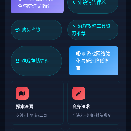
🧹 外设清洁保养
全与防诈骗指南
🔧 游戏攻略工具资
💳 购买省钱
源推荐
🌐 游戏网络优
💾 游戏存储管理
化与延迟降低指
南
探索查漏
变身法术
支线+土地庙+二周目
全法术+变身+精魄搭配