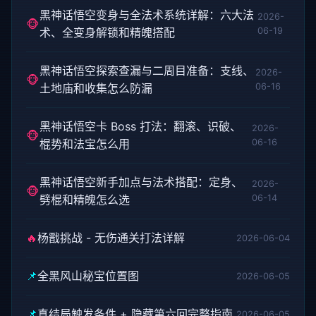
黑神话悟空变身与全法术系统详解：六大法
2026-
🐵
术、全变身解锁和精魄搭配
06-19
黑神话悟空探索查漏与二周目准备：支线、
2026-
🐵
土地庙和收集怎么防漏
06-16
黑神话悟空卡 Boss 打法：翻滚、识破、
2026-
🐵
棍势和法宝怎么用
06-16
黑神话悟空新手加点与法术搭配：定身、
2026-
🐵
劈棍和精魄怎么选
06-14
🔥
杨戬挑战 - 无伤通关打法详解
2026-06-04
📌
全黑风山秘宝位置图
2026-06-05
📌
真结局触发条件 + 隐藏第六回完整指南
2026-06-05