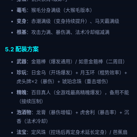
毫毛
：猴毛分身满级（大猴毛版本）
变身
：赤潮满级（变身持续提升）、马天霸满级
根基
：攻击力满、暴伤满、法术冷却缩减满
5.2 配装方案
武器
：金箍棒（爆发通用）/ 如意金箍棒（二周目）
珍玩
：日金乌（开场爆发）+ 月玉环（棍势效率）+
虎头牌×2（暴伤）+ 琥珀念珠（重击增伤）
精魄
：百目真人（全游戏最高精魄爆发），备用不能
（接续压制）
泡酒物
：龙膏（暴伤增幅）+ 虎舍利（暴击率）+ 沉
香（法术冷却）
法宝
：定风珠（控场后再定身术延长定身）/ 芭蕉扇