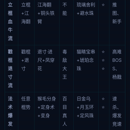
立
立棍
江海翻
不
琉璃舍利
⭐
推
棍
+江
+铜头铁
能
+避水珠
图、
血
海翻
臂
新手
牛
流
戳
戳棍
退寸·进
毒
猫睛宝串
⭐
高难
棍
+退
尺+凤穿
敌
+琥珀念
⭐
BOS
退
寸
花
大
珠
⭐
S、
寸
王
杨戬
流
法
任意
猴毛分身
百
日金乌
⭐
速
术
棍势
+定身术
目
+月玉环
⭐
杀、
爆
+变身
真
+定风珠
爆发
发
人
竞速