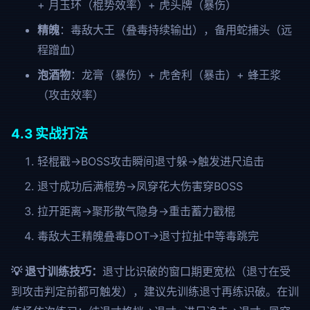
+ 月玉环（棍势效率）+ 虎头牌（暴伤）
精魄
：毒敌大王（叠毒持续输出），备用蛇捕头（远
程蹭血）
泡酒物
：龙膏（暴伤）+ 虎舍利（暴击）+ 蜂王浆
（攻击效率）
4.3 实战打法
轻棍戳→BOSS攻击瞬间退寸躲→触发进尺追击
退寸成功后满棍势→凤穿花大伤害穿BOSS
拉开距离→聚形散气隐身→重击蓄力戳棍
毒敌大王精魄叠毒DOT→退寸拉扯中等毒跳完
💡 退寸训练技巧：
退寸比识破的窗口期更宽松（退寸在受
到攻击判定前都可触发），建议先训练退寸再练识破。在训