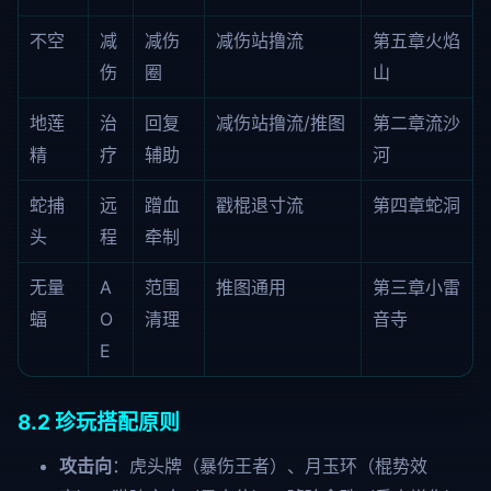
不空
减
减伤
减伤站撸流
第五章火焰
伤
圈
山
地莲
治
回复
减伤站撸流/推图
第二章流沙
精
疗
辅助
河
蛇捕
远
蹭血
戳棍退寸流
第四章蛇洞
头
程
牵制
无量
A
范围
推图通用
第三章小雷
蝠
O
清理
音寺
E
8.2 珍玩搭配原则
攻击向
：虎头牌（暴伤王者）、月玉环（棍势效