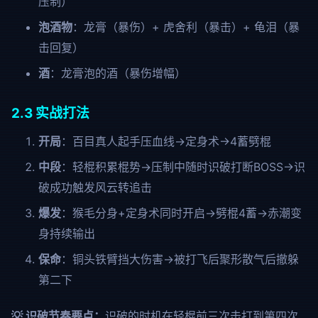
压制）
泡酒物
：龙膏（暴伤）+ 虎舍利（暴击）+ 龟泪（暴
击回复）
酒
：龙膏泡的酒（暴伤增幅）
2.3 实战打法
开局
：百目真人起手压血线→定身术→4蓄劈棍
中段
：轻棍积累棍势→压制中随时识破打断BOSS→识
破成功触发风云转追击
爆发
：猴毛分身+定身术同时开启→劈棍4蓄→赤潮变
身持续输出
保命
：铜头铁臂挡大伤害→被打飞后聚形散气后撤躲
第二下
💡 识破节奏要点：
识破的时机在轻棍前三次击打到第四次