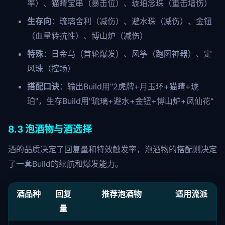
率）、猫睛宝串（暴击位）、琥珀念珠（重击增伤）
生存向
：琉璃舍利（减伤）、避水珠（减伤）、金钮
（血量转抗性）、博山炉（减伤）
特殊
：日金乌（首轮爆发）、风筝（跑图神器）、定
风珠（控场）
搭配口诀
：输出Build用"2虎牌+月玉环+猫睛+琥
珀"，生存Build用"琉璃+避水+金钮+博山炉+凤仙花"
8.3 泡酒物与酒选择
酒的品质决定了回复量和特效触发率，泡酒物的搭配则决定
了一套Build的续航和爆发能力。
酒品种
回复
推荐泡酒物
适用流派
量