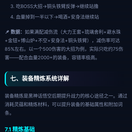
吃BOSS大招→铜头铁臂反弹→继续站撸
血量掉到一半以下→喝酒+安身法继续站
📌 数据：
如果满配减伤流（大力王套+琉璃舍利+避水珠
+金钮+博山炉+不空+安身法+铜头铁臂），减伤率可达
85%左右。以一个500伤害的大招为例，实际只吃约75伤
害——配合血量2000+的装备，容错率极高。
七、装备精炼系统详解
装备精炼是黑神话悟空后期提升战力的核心途径之一。通过
消耗灵蕴和精炼材料，可以提升装备的基础属性和附加词
条。
7.1 精炼基础