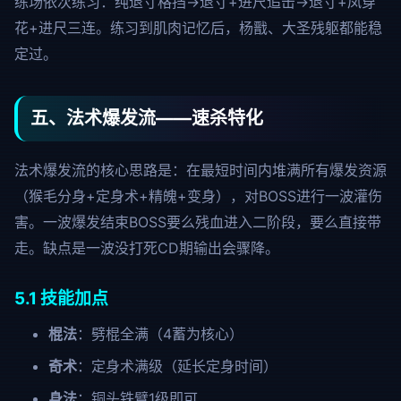
练场依次练习：纯退寸格挡→退寸+进尺追击→退寸+凤穿
花+进尺三连。练习到肌肉记忆后，杨戬、大圣残躯都能稳
定过。
五、法术爆发流——速杀特化
法术爆发流的核心思路是：在最短时间内堆满所有爆发资源
（猴毛分身+定身术+精魄+变身），对BOSS进行一波灌伤
害。一波爆发结束BOSS要么残血进入二阶段，要么直接带
走。缺点是一波没打死CD期输出会骤降。
5.1 技能加点
棍法
：劈棍全满（4蓄为核心）
奇术
：定身术满级（延长定身时间）
身法
：铜头铁臂1级即可