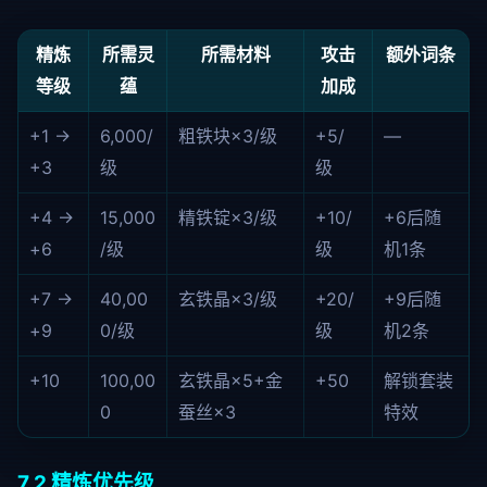
精炼
所需灵
所需材料
攻击
额外词条
等级
蕴
加成
+1 →
6,000/
粗铁块×3/级
+5/
—
+3
级
级
+4 →
15,000
精铁锭×3/级
+10/
+6后随
+6
/级
级
机1条
+7 →
40,00
玄铁晶×3/级
+20/
+9后随
+9
0/级
级
机2条
+10
100,00
玄铁晶×5+金
+50
解锁套装
0
蚕丝×3
特效
7.2 精炼优先级