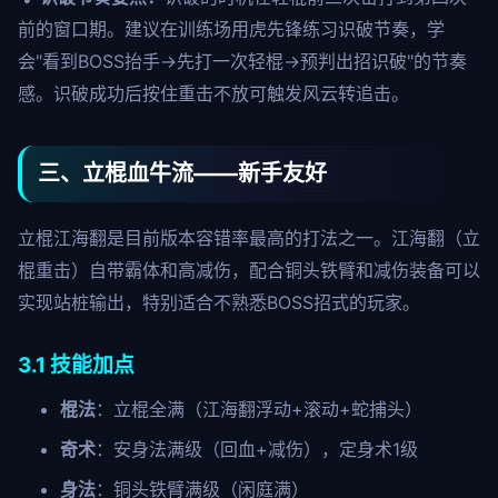
前的窗口期。建议在训练场用虎先锋练习识破节奏，学
会"看到BOSS抬手→先打一次轻棍→预判出招识破"的节奏
感。识破成功后按住重击不放可触发风云转追击。
三、立棍血牛流——新手友好
立棍江海翻是目前版本容错率最高的打法之一。江海翻（立
棍重击）自带霸体和高减伤，配合铜头铁臂和减伤装备可以
实现站桩输出，特别适合不熟悉BOSS招式的玩家。
3.1 技能加点
棍法
：立棍全满（江海翻浮动+滚动+蛇捕头）
奇术
：安身法满级（回血+减伤），定身术1级
身法
：铜头铁臂满级（闲庭满）