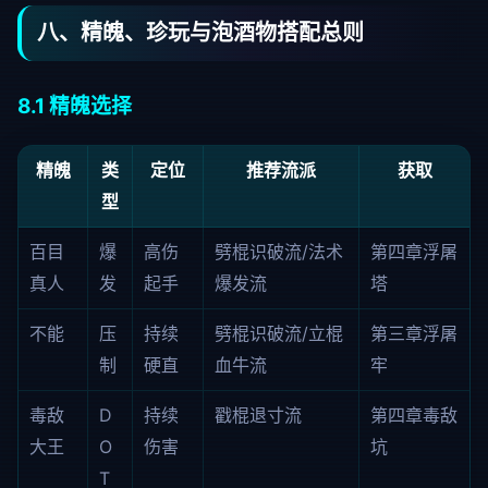
八、精魄、珍玩与泡酒物搭配总则
8.1 精魄选择
精魄
类
定位
推荐流派
获取
型
百目
爆
高伤
劈棍识破流/法术
第四章浮屠
真人
发
起手
爆发流
塔
不能
压
持续
劈棍识破流/立棍
第三章浮屠
制
硬直
血牛流
牢
毒敌
D
持续
戳棍退寸流
第四章毒敌
大王
O
伤害
坑
T