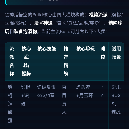
黑神话悟空的Build核心由四大模块构成：
棍势流派
（劈棍/
立棍/戳棍）、
法术神通
（奇术/身法/毫毛/变身）、
精魄珍
玩
和
装备泡酒物
。当前主流Build可分为以下5大类：
流
核心
核心技能
推
核心珍玩
难
适用
派
武
荐
度
场景
名
器/
精
称
棍势
魄
劈
劈棍
识破反击
百
虎头牌
⭐
常规
棍
+识
·2/3/4蓄
目
+月玉环
⭐
BOS
识
破
真
S、
破
人
连战
流