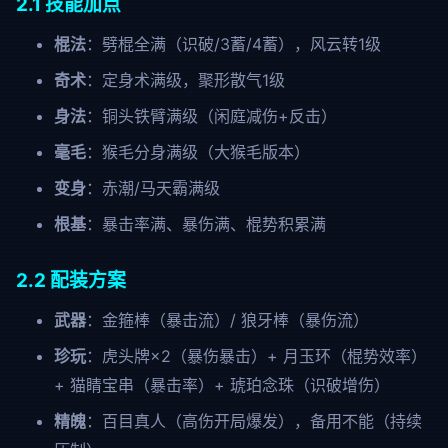
2.1 技能加点
棍法
：劈棍全满（识破/3蓄/4蓄），风云转1级
奇术
：定身术满级，聚形散气1级
身法
：铜头铁臂满级（闲庭减伤+反击）
毫毛
：猴毛分身满级（大猴毛版本）
变身
：赤潮/马天霸满级
根基
：暴击率满、暴伤满、棍势积累满
2.2 配装方案
武器
：金箍棒（暴击流）/ 狼牙棒（暴伤流）
珍玩
：虎头牌×2（暴伤暴击）+ 月玉环（棍势效率）
+ 猫睛宝串（暴击率）+ 琥珀念珠（识破增伤）
精魄
：百目真人（高伤开局爆发），备用不能（持续