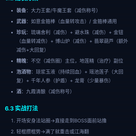
装备
：大力王套/牛魔王套（减伤称号）
武器
：如意金箍棒（血量转攻击）/ 金箍棒通用
珍玩
：琉璃舍利（减伤）+ 避水珠（减伤）+ 金钮
（血量转减伤）+ 博山炉（减伤）+ 翡翠葫芦（额外
减伤+大回复）
精魄
：不空（减伤圈）主位，地莲精（治疗）副位
泡酒物
：琼浆玉液（持续回血）+ 瑶池莲子（大回
复）+ 千年人参（护盾）+ 龙膏（少量暴伤）
酒
：九霞清酿（减伤称号）
6.3 实战打法
开场安身法站圈→直接走到BOSS面前站撸
轻棍攒棍势→满了就重击或江海翻