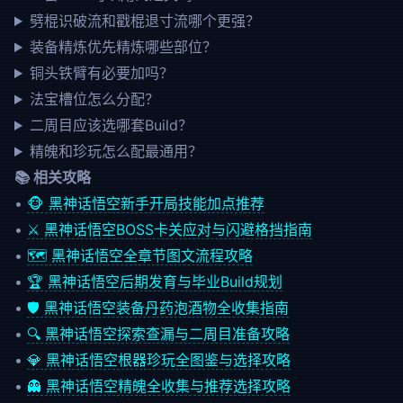
劈棍识破流和戳棍退寸流哪个更强？
装备精炼优先精炼哪些部位？
铜头铁臂有必要加吗？
法宝槽位怎么分配？
二周目应该选哪套Build？
精魄和珍玩怎么配最通用？
📚 相关攻略
•
🐵 黑神话悟空新手开局技能加点推荐
•
⚔️ 黑神话悟空BOSS卡关应对与闪避格挡指南
•
🗺️ 黑神话悟空全章节图文流程攻略
•
🏆 黑神话悟空后期发育与毕业Build规划
•
🛡️ 黑神话悟空装备丹药泡酒物全收集指南
•
🔍 黑神话悟空探索查漏与二周目准备攻略
•
💎 黑神话悟空根器珍玩全图鉴与选择攻略
•
👻 黑神话悟空精魄全收集与推荐选择攻略