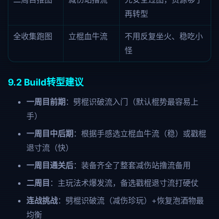
再转型
全收集跑图
立棍血牛流
不用反复坐火、稳吃小
怪
9.2 Build转型建议
一周目前期
：劈棍识破流入门（默认棍势最容易上
手）
一周目中后期
：根据手感选立棍血牛流（稳）或戳棍
退寸流（快）
一周目通关后
：装备齐全了整套减伤站撸流备用
二周目
：主玩法术爆发流，备选戳棍退寸流打硬仗
连战挑战
：劈棍识破流（减伤珍玩）+恢复泡酒物最
均衡