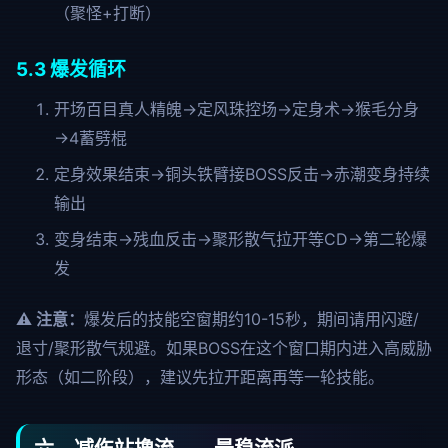
（聚怪+打断）
5.3 爆发循环
开场百目真人精魄→定风珠控场→定身术→猴毛分身
→4蓄劈棍
定身效果结束→铜头铁臂接BOSS反击→赤潮变身持续
输出
变身结束→残血反击→聚形散气拉开等CD→第二轮爆
发
⚠️ 注意：
爆发后的技能空窗期约10-15秒，期间请用闪避/
退寸/聚形散气规避。如果BOSS在这个窗口期内进入高威胁
形态（如二阶段），建议先拉开距离再等一轮技能。