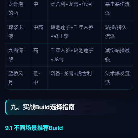
龙膏泡
中
虎舍利+龙膏+龟泪
暴击暴伤流
的酒
派
琼浆玉
中高
瑶池莲子+千年人参
站撸/持久
液
+蜂王浆
流派
九霞清
高
千年人参+瑶池莲子
减伤站撸最
酿
+龙膏
强
蓝桥风
低-
沉香+龙膏+虎舍利
法术爆发流
月
中
派
九、实战Build选择指南
9.1 不同场景推荐Build