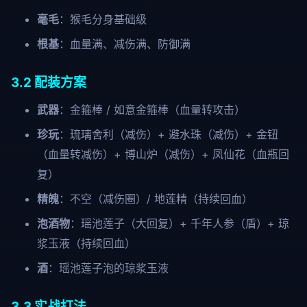
毫毛
：猴毛分身基础级
根基
：血量满、减伤满、防御满
3.2 配装方案
武器
：金箍棒 / 如意金箍棒（血量转攻击）
珍玩
：琉璃舍利（减伤）+ 避水珠（减伤）+ 金钮
（血量转减伤）+ 博山炉（减伤）+ 凤仙花（血瓶回
复）
精魄
：不空（减伤圈）/ 地莲精（持续回血）
泡酒物
：瑶池莲子（大回复）+ 千年人参（盾）+ 琼
浆玉液（持续回血）
酒
：瑶池莲子泡的琼浆玉液
3.3 实战打法