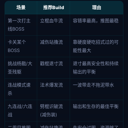
场景
推荐Build
理由
第一次打主
立棍血牛流
容错率最高，推图最稳
线BOSS
卡关某个
减伤站撸流
靠硬度硬吃招式过的可
BOSS
能性最大
挑战杨戬/大
戳棍退寸流
退寸最高安全性和持续
圣残躯
输出的平衡
连战模式速
法术爆发流
一波带走不拖泥带水
杀
九连战/六连
劈棍识破流
输出和生存的最佳平衡
战
(减伤装)
二周目推图
减伤站撸流
先安全过图，资源够了