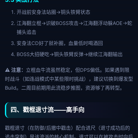
开战前安身法站圈→铜头铁臂状态
江海翻立棍→识破BOSS攻击→江海翻浮动躲AOE→蛇
捕头追击
安身法CD好了就补圈，血量低时喝酒回
BOSS大招硬吃→铜头铁臂反弹→继续江海翻输出
⚠️ 注意：
立棍血牛流虽然稳定，但DPS偏低。如果遇到限
时战斗（如连战模式中某些限时挑战），建议切换到爆发型
Build。二周目前期用此流稳步推图，资源够了再转型。
四、戳棍退寸流——高手向
戳棍退寸（在防御/后撤中戳击）配合进尺（退寸成功后的
追击突刺）是该流派的核心机制。退寸可以在被攻击时向后