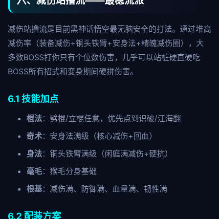
六、减伤站撸流——最稳流派
减伤站撸流是目前黑神话悟空最无脑安全的打法。通过堆高
减伤率（装备减伤+铜头铁臂+安身法+精魄减伤圈），大
多数BOSS打你只有个位数伤害，几乎可以站桩硬直硬吃
BOSS所有招式和变身期间硬拼伤害。
6.1 技能加点
棍法
：劈棍/立棍任意，优先点到识破/江海翻
奇术
：安身法满级（核心减伤+回血）
身法
：铜头铁臂满级（闲庭满减伤+硬抗）
毫毛
：猴毛分身基础
根基
：减伤满、防御满、血量满、韧性满
6.2 配装方案