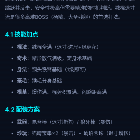
跳跃并反击，安全性极高但需要精准的时机判断。戳棍退寸
流是很多高难BOSS（杨戬、大圣残躯）的首选打法。
4.1 技能加点
棍法
：戳棍全满（退寸·进尺+凤穿花）
奇术
：聚形散气满级，定身术基础
身法
：铜头铁臂基础（1级即可）
毫毛
：猴毛分身基础
根基
：爆伤满、棍势积累满、闪避距离满
4.2 配装方案
武器
：昆吾棒（退寸增伤）/ 狼牙棒（暴伤）
珍玩
：猫睛宝串×2（暴击）+ 琥珀念珠（退寸增伤）