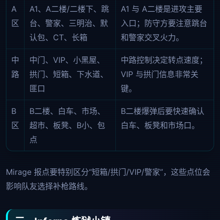
A
A1、A二楼/二楼下、跳
A1 与 A二楼是进攻主要
区
台、警家、三明治、默
入口；防守方要注意跳台
认包、CT、长箱
和警家交叉火力。
中
中门、VIP、小黑屋、
中路控制决定转点速度；
路
拱门、短箱、下水道、
VIP 与拱门信息非常关
匪口
键。
B
B二楼、白车、市场、
B二楼爆弹后要快速确认
区
超市、板凳、B小、包
白车、板凳和市场口。
点
Mirage 报点要特别区分“短箱/拱门/VIP/警家”，这些点位会
影响队友选择补枪路线。