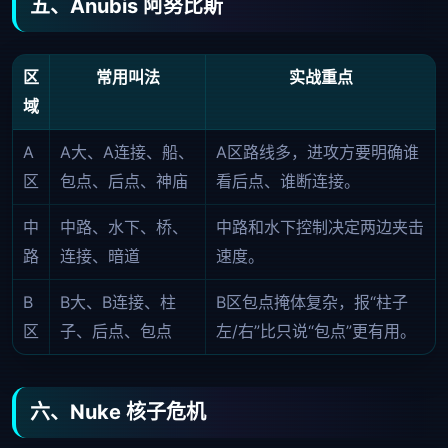
五、Anubis 阿努比斯
区
常用叫法
实战重点
域
A
A大、A连接、船、
A区路线多，进攻方要明确谁
区
包点、后点、神庙
看后点、谁断连接。
中
中路、水下、桥、
中路和水下控制决定两边夹击
路
连接、暗道
速度。
B
B大、B连接、柱
B区包点掩体复杂，报“柱子
区
子、后点、包点
左/右”比只说“包点”更有用。
六、Nuke 核子危机