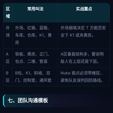
区
常用叫法
实战重点
域
外
外场、红箱、蓝箱、
外场烟墙决定 T 方能否安
场
车库、仓库、K1、黄
全下 K1 或夹黄房。
房
A
铁板、黄房、正门、
A区垂直结构多，要说明
区
包点、二楼、管道
敌人在上层还是下层。
B
B包、K1、斜坡、双
Nuke 报点必须带楼层，
区
门、控制室、通风管
避免队友误判回防路线。
七、团队沟通模板