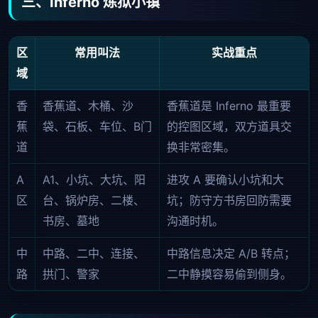
三、Inferno 炼狱小镇
区
常用叫法
实战重点
域
香
香蕉道、木桶、沙
香蕉道是 Inferno 最重要
蕉
袋、石板、车位、B门
的控图区域，双方道具交
道
换非常密集。
A
A1、小坑、大坑、阳
进攻 A 要确认小坑和大
区
台、锅炉房、二楼、
坑；防守方书房回防需要
书房、墓地
沟通时机。
中
中路、二中、连接、
中路信息决定 A/B 转点；
路
拱门、警家
二中静摸容易偷到侧身。