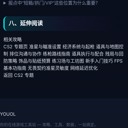
报点中“短箱/拱门/VIP”这些位置为什么重要？
八、延伸阅读
相关攻略
CS2 专题页
准星与瞄准设置
经济系统与起枪
道具与地图控
制
排位沟通与协作
练枪路线指南
道具执行与配合
残局与回
防策略
饰品与贴纸预算
练习场与工坊图
新手入门技巧
FPS
基本功指南
无畏契约准星灵敏度
网络延迟优化
返回 CS2 专题
YOUOL
你的在线游戏工具站 — 攻略、工具、数据，一站搞定。