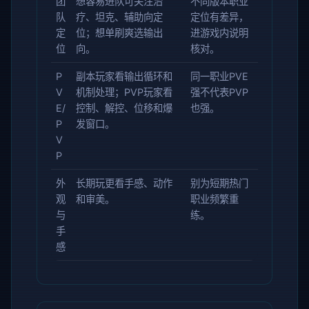
团
想容易进队可关注治
不同版本职业
队
疗、坦克、辅助向定
定位有差异，
定
位；想单刷爽选输出
进游戏内说明
位
向。
核对。
P
副本玩家看输出循环和
同一职业PVE
V
机制处理；PVP玩家看
强不代表PVP
E/
控制、解控、位移和爆
也强。
P
发窗口。
V
P
外
长期玩更看手感、动作
别为短期热门
观
和审美。
职业频繁重
与
练。
手
感