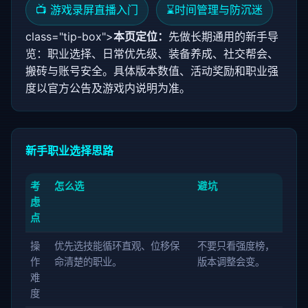
📺 游戏录屏直播入门
⌛
时间管理与防沉迷
class="tip-box">
本页定位：
先做长期通用的新手导
览：职业选择、日常优先级、装备养成、社交帮会、
搬砖与账号安全。具体版本数值、活动奖励和职业强
度以官方公告及游戏内说明为准。
新手职业选择思路
考
怎么选
避坑
虑
点
操
优先选技能循环直观、位移保
不要只看强度榜，
作
命清楚的职业。
版本调整会变。
难
度