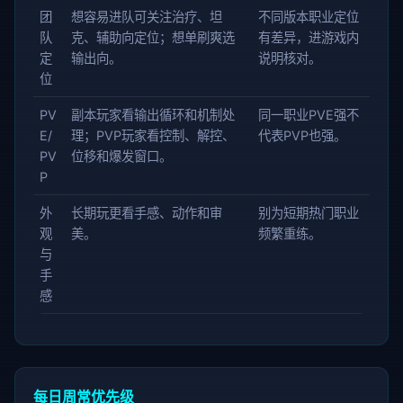
团
想容易进队可关注治疗、坦
不同版本职业定位
队
克、辅助向定位；想单刷爽选
有差异，进游戏内
定
输出向。
说明核对。
位
PV
副本玩家看输出循环和机制处
同一职业PVE强不
E/
理；PVP玩家看控制、解控、
代表PVP也强。
PV
位移和爆发窗口。
P
外
长期玩更看手感、动作和审
别为短期热门职业
观
美。
频繁重练。
与
手
感
每日周常优先级