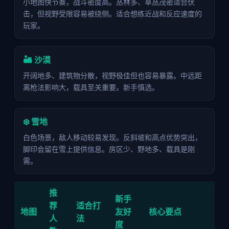
小地图快节奏，战斗密度高。丛林多、草丛茂密适合伏
击，但视野受限容易被绕侧。适合想练近战和反应速度的
玩家。
🏜️ 沙漠
开阔地多、建筑物分散，视野极佳但也容易暴露。中远距
离枪法影响大，载具至关重要。新手慎选。
❄️ 雪地
白色场景，敌人移动较易发现。反斜坡和高点优势突出，
脚印会留在雪上提供信息。房区少、野地多、载具是刚
需。
推
新手
荐
适合打
地图
友好
核心要点
人
法
度