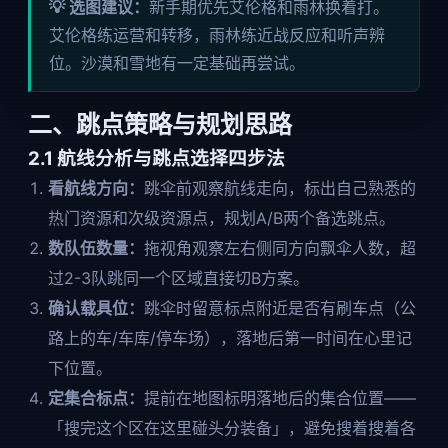
💡 选图建议：
新手期优先艾伦格和雨林换着打。
艾伦格练运营和转移，雨林练近战反应和听声辨
位。沙漠和雪地有一定基础再尝试。
二、跳点策略与规划思路
2.1 航线分析与跳点选择四步法
看航线方向：
跳伞前观察航线走向，标出自己熟悉的
热门资源和次级资源点，规划A/B两个备选跳点。
数队伍数量：
拖视角观察左右侧同方向飘伞人数，超
过2-3队跳同一个区域直接切B方案。
确认载具位：
跳伞时留意标点附近是否有刷车点（公
路上的车/车库/停车场），落地后第一时间在心里记
下位置。
定集合标点：
提前在地图标明落地后的集合位置——
「搜完这个区在这里碰头分装备」，避免搜着搜着各