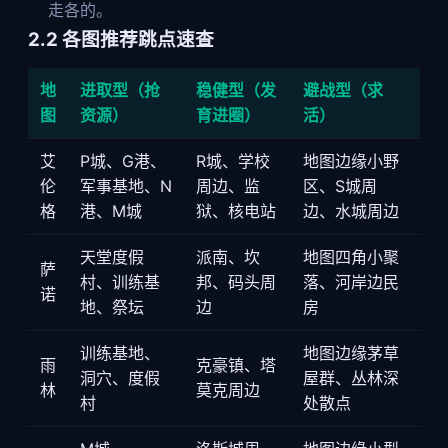
走各的。
2.2 各图推荐跳点速查
地
进取型（抢
稳健型（发
避战型（求
图
资源）
育进圈）
活）
艾
P城、G港、
R城、学校
地图边缘小野
伦
军事基地、N
周边、监
区、S城周
格
港、M城
狱、核电站
边、水城周边
天堂度假
派南、坎
地图四角小聚
萨
村、训练基
邦、码头周
落、河岸边民
诺
地、祭坛
边
房
训练基地、
地图边缘茅草
雨
克豪镇、塔
洞穴、度假
屋群、丛林深
林
莫克周边
村
处散点