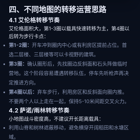
四、不同地图的转移运营思路
4.1 艾伦格转移节奏
艾伦格面积大，第1-3圈以载具快速转移为主，第4圈以
后转为步行卡点：
第1-2圈：
开车冲到圈内中心或有利房区提前占位。首
选二层楼、三层楼等可以卡视野的建筑。
第3圈：
确认圈形后，先找圈边反斜面和石头阵做临时
营地。这个阶段容易遭遇转移队伍，停车先听枪声再决
定推进方向。
第4圈以后：
弃车步行，利用房区和反斜面向圈内推。
不要两个人以上走在一起，保持5-10米间距交叉火力。
4.2 萨诺/雨林转移节奏
小地图战斗密度高，不建议开长距离载具：
利用山脊和树林遮蔽移动，避免横穿开阔稻田和水塘区
域。