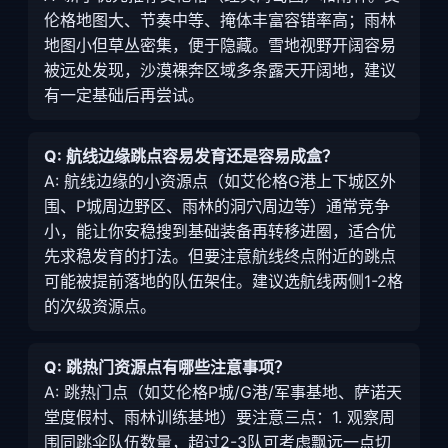
伦格地图大、节奏中等、掩体丰富容错率高；雨林
地图小但草丛密集，便于隐藏。雪地视野开阔容易
被远处发现，沙漠裸奔区域多条露天开阔地，建议
有一定基础后再尝试。
Q: 航线边缘跳点容易发育还是容易成盒？
A: 航线边缘的小资源点（如艾伦格G港上下城区外
围、P城周边野区、雨林的洞穴周边等）通常竞争
小，能让你安稳搜到基础装备再转移进圈，适合优
先求稳发育的打法。但要注意航线终点附近的跳点
可能被提前落地的队伍架住。建议选航线两侧1-2格
的次级资源点。
Q: 跳热门资源点有哪些注意事项？
A: 跳热门点（如艾伦格P城/G港/军事基地、萨诺天
堂度假村、雨林训练基地）要注意三点：1. 观察周
围同跳伞队伍数量，超过2-3队可考虑飘远一点切