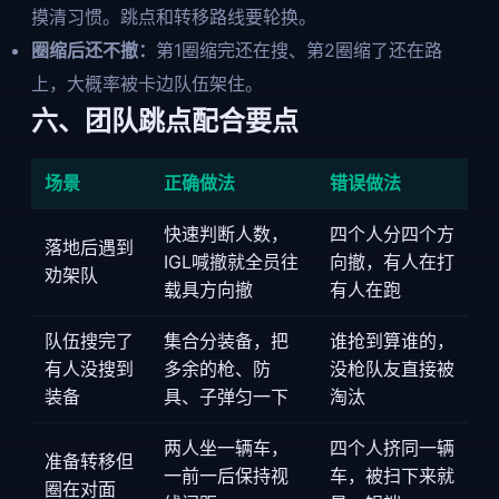
摸清习惯。跳点和转移路线要轮换。
圈缩后还不撤：
第1圈缩完还在搜、第2圈缩了还在路
上，大概率被卡边队伍架住。
六、团队跳点配合要点
场景
正确做法
错误做法
快速判断人数，
四个人分四个方
落地后遇到
IGL喊撤就全员往
向撤，有人在打
劝架队
载具方向撤
有人在跑
队伍搜完了
集合分装备，把
谁抢到算谁的，
有人没搜到
多余的枪、防
没枪队友直接被
装备
具、子弹匀一下
淘汰
两人坐一辆车，
四个人挤同一辆
准备转移但
一前一后保持视
车，被扫下来就
圈在对面