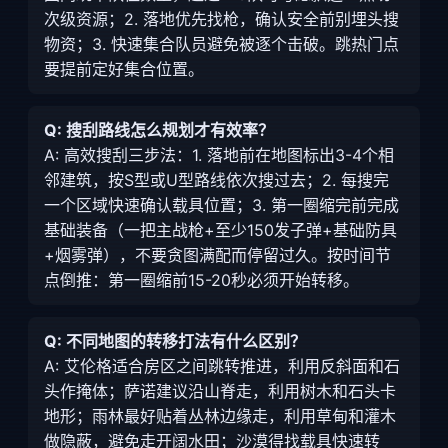
次级资源；2. 落地优先找枪，确认安全前别埋头搜
物资；3. 快速集合队员避免被逐个击破。跳热门点
要提前定好集合位置。
Q: 搜刮路线怎么规划才有效率？
A: 高效搜刮三步法：1. 落地前在地图标出3-4个相
邻建筑，按S型或U型路线依次搜过去；2. 每搜完
一个区域快速确认载具位置；3. 第一圈缩完前完成
基础装备（一把主战枪+至少150发子弹+基础防具
+烟雾弹），不要贪图满配而停留过久。按时间节
点倒推：第一圈缩前15-20秒必须开始转移。
Q: 不同地图的转移打法有什么区别？
A: 艾伦格适合房区之间跳转推进，利用反斜面和石
头作掩体；萨诺建议沿山脊走，利用树木和石头卡
地形；雨林最好贴着丛林边缘走，利用草甸和灌木
做隐蔽，避免走开阔水田；沙漠得找载具快速转