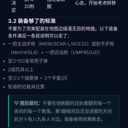
决
心态，开始考虑转移
20秒
圈
定
3.2 装备够了的标准
不要为了完美配装在地图边缘漫无目的地搜。以下装备
条件满足一条就说明可以走了：
一把主战步枪（M416/SCAR-L/ACE32）或射手步枪
（Mini14/SLR）+ 一把近战枪（UMP45/UZI）
至少150发常用子弹
2级防具以上
至少2个烟雾弹 + 2个手雷/闪
知道附近载具位置
💡 搜刮避坑：
不要在快刷圈时还执着翻完每一个
房间的每一个角落。第1圈缩完后还没进圈的方向
前方十有八九有人卡边。装备够用就果断走。