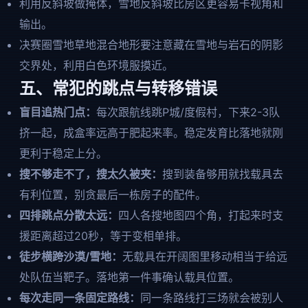
利用反斜坡做掩体，雪地反斜坡比房区更容易卡视角和
输出。
决赛圈雪地草地混合地形要注意藏在雪地与岩石的阴影
交界处，利用白色环境服摸近。
五、常犯的跳点与转移错误
盲目追热门点：
每次跟航线跳P城/度假村，下来2-3队
挤一起，成盒率远高于肥起来率。稳定发育比落地就刚
更利于稳定上分。
搜不够走不了，搜太久被夹：
搜到装备够用就找载具去
有利位置，别贪最后一栋房子的配件。
四排跳点分散太远：
四人各搜地图四个角，打起来时支
援距离超过20秒，等于变相单排。
徒步横跨沙漠/雪地：
无载具在开阔图里移动相当于给远
处队伍当靶子。落地第一件事确认载具位置。
每次走同一条固定路线：
同一条路线打三场就会被别人