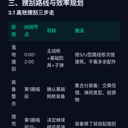
三、搜刮路线与效率规划
3.1 高效搜刮三步走
阶
时间节
目标
做法
段
点
落
主战枪
地
0:00-
按S/U型路线依次搜
+基础防
搜
2:00
建筑，不看多余配件
具+子弹
刮
装
集合分装备：交换倍
备
第1圈缩
确认基础
镜、弹药类型、投掷
整
前
刚枪装备
物
合
搜
第1圈缩
决定继续
完
装备够了就收起搜刮
前15-
搜还是进