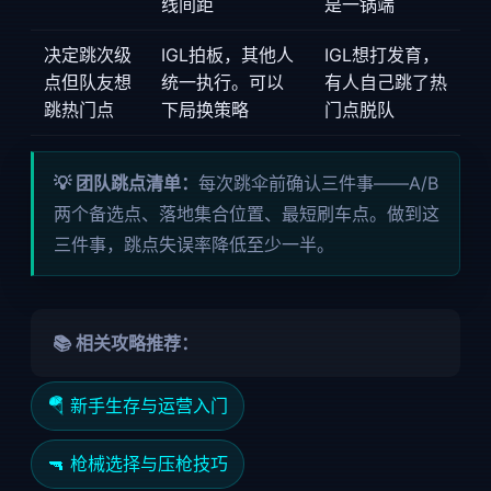
线间距
是一锅端
决定跳次级
IGL拍板，其他人
IGL想打发育，
点但队友想
统一执行。可以
有人自己跳了热
跳热门点
下局换策略
门点脱队
💡 团队跳点清单：
每次跳伞前确认三件事——A/B
两个备选点、落地集合位置、最短刷车点。做到这
三件事，跳点失误率降低至少一半。
📚 相关攻略推荐：
🪂 新手生存与运营入门
🔫 枪械选择与压枪技巧