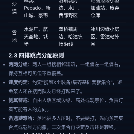
M城、
洛斯城周
地图边缘小型
沙
Pecado、新
边、水厂、
加油站、废弃
漠
山城、豪宅
西部野区
仓库
水泥厂、航
双桥镇周
冰川边缘小房
雪
天基地、城
边、哈达农
区、雷达站外
地
堡
场沿线
围
2.3 四排跳点分配原则
两两分组：
两人一组搜相邻建筑，一组偏左一组偏右，
保持互相可见但不重覆盖。
速度约定：
约定"搜到X个装备/集齐基础套就集合"，避
免某人还在搜而队友已经打起来了。
侧翼警戒：
自由人跳区域边缘、高处或观察位，负责盯
着可能有人的方向。
备选避难所：
落地被多人压时，不要硬打，先向预定集
合点或载具方向撤，二次集合再决定反击还是转移。