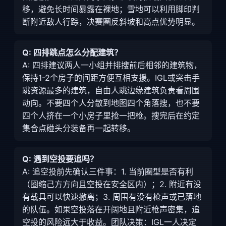
移，避免长时间暴露在裸地；雪地可以利用脚印判
断附近敌人行踪，决赛圈反斜坡和高点优势明显。
Q: 四排跳点怎么分配建筑？
A: 四排建议两人一小组并排搜前后相邻的建筑物，
保持1-2个房子的间距方便互相支援。IGL或突击手
跳资源最多的建筑，自由人跳边缘建筑负责看周围
动向。不要四个人分散到地图四个角落搜，也不要
四个人挤在一个小房子里抢一把枪。搜完后在约定
集合点碰头分装备再一起转移。
Q: 遇到空投要追吗？
A: 追空投前先确认三件事：1. 当前圈型是否有利
（圈缩己方方向且空投在安全区内）；2. 附近有没
有载具可以快速撤离；3. 周围有没有枪声或已落地
的队伍。如果空投落在开阔地且附近枪声密集，追
空投的风险远大于收益。团队决策：IGL一人决定