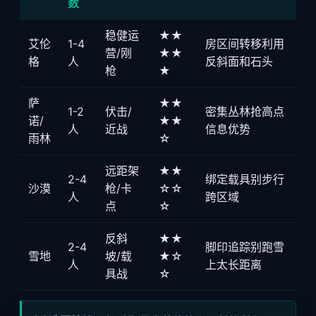
数
稳健运
★★
艾伦
1-4
房区间转移利用
营/刚
★★
格
人
反斜面和石头
枪
★
萨
★★
1-2
伏击/
密集丛林抢高点
诺/
★★
人
近战
信息优势
雨林
☆
远距架
★★
2-4
绑定载具别步行
沙漠
枪/卡
☆☆
人
跨区域
点
☆
反斜
★★
2-4
脚印追踪别跑雪
雪地
坡/载
★☆
人
上太长距离
具战
☆