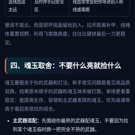
追残血追
及时停手回安全
残血常常会把你带进别人枪
太远
区
线或毒圈
撤退不是怂，而是把坏局面留给别人。拉开距离补甲、绕掩
体重置视野、利用飞索换高度，往往比硬拼最后一刀更稳
定。
四、魂玉取舍：不要什么亮就捡什么
魂玉要服务于你的武器和打法。新手常见问题是看见高品质
就换，结果原本顺手的武器和魂玉体系被打散。单排更看重
稳定：能提高生存、容错和主武器发挥的魂玉，优先级通常
高于看起来很炫的组合。
主武器适配：
先围绕你最熟的武器配魂玉，不要因为捡
到某个魂玉临时换一把完全不熟的武器。