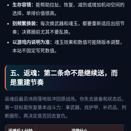
生存容错：
能帮助拉扯、恢复、减伤或增加机动空间的
选择，单排价值很高。
别频繁换装：
每次换武器和魂玉，都要重新适应出招节
奏；决赛圈前尤其不要乱换。
以游戏内说明为准：
魂玉效果和数值可能随版本调整，
本站不固定写死数值。
五、返魂：第二条命不是继续送，而
是重建节奏
返魂后最忌讳刚落地就冲回原战场。你失去装备和状态后，
第一目标是恢复基本战斗力：拿武器、找护甲、补药品、判
断圈形，再决定是否回去复仇。
返魂后 1 分钟
该做什么