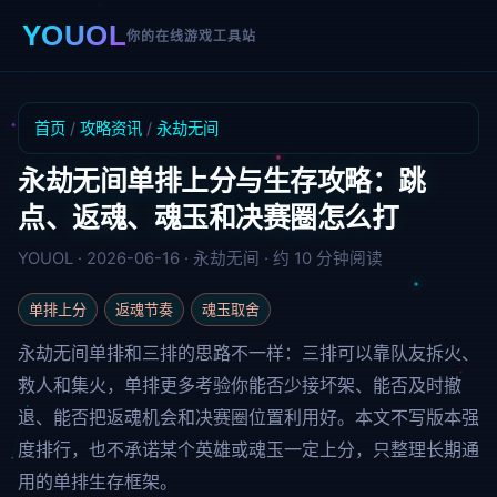
YOUOL
你的在线游戏工具站
首页
/
攻略资讯
/
永劫无间
永劫无间单排上分与生存攻略：跳
点、返魂、魂玉和决赛圈怎么打
YOUOL · 2026-06-16 · 永劫无间 · 约 10 分钟阅读
单排上分
返魂节奏
魂玉取舍
永劫无间单排和三排的思路不一样：三排可以靠队友拆火、
救人和集火，单排更多考验你能否少接坏架、能否及时撤
退、能否把返魂机会和决赛圈位置利用好。本文不写版本强
度排行，也不承诺某个英雄或魂玉一定上分，只整理长期通
用的单排生存框架。