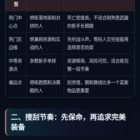
型
热门中
想练落地架和对
死亡密度高，不适合刚熟悉武器
心点
拼的人
的新手长期跳
热门区
想兼顾资源和实
先听战斗声，等别人交完技能再
边缘
战的人
选择是否劝架
中等资
多数新手单排
资源够用、风险可控，适合练完
源点
整一局节奏
偏远点
想练跑图和决赛
别贪搜，圈和路线比多一个蓝紫
圈的人
物品更重要
二、搜刮节奏：先保命，再追求完美
装备