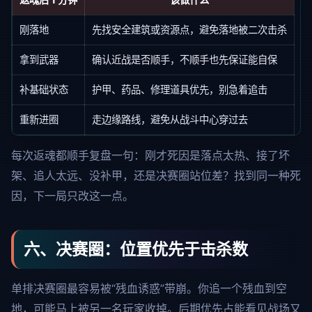
刚落地
先找安全建筑或资源点，避免落地被二次击杀
拿到武器
确认近战是否顺手，不顺手也先保证能自保
补基础状态
护甲、药品、修理道具优先，别急着追击
重新进圈
走边缘路线，避免从战斗中心穿过去
每次返魂都顺手复盘一句：刚才死因是落点太热、接了坏
架、追人太远、没补甲，还是决赛圈站位差？找到同一种死
因，下一局只改这一点。
六、决赛圈：位置优先于击杀数
单排决赛圈最容易被“残血诱惑”带崩。你追一个残血到空
地，可能马上被另一名玩家收掉。后期优先占能看见战场又