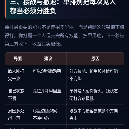
三、接战与撤退：单排别把每次见人
都当必须分胜负
单排最重要的能力不是连招多华丽，而是判断这波架值不值
得打。你打赢一个人但交完所有技能、护甲见底，下一秒被
第三方收掉，收益其实很低。
局面
建议
原因
敌人刚打
可以观察后劝架
对方技能、护甲和补给可能
完一波
不完整
自己状态
先拉开补甲回血
单排没人帮你拆火，残状态
不满
硬打容错极低
周围多处
尽量边缘观察，
混战中心最容易被多个方向
战斗声
不冲中心
夹击