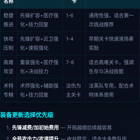
名称
卡
稳健
先锋扩容+医疗强
1-6
通用性强，适合第一
推进
化+技力回复
次挑战推荐
快攻
先锋扩容+近卫强
1-4
早期关卡快速清场拿
压制
化+速狙强化
奖励
高难
重装强化+医疗强
7-8
适合高难关卡，强调
攻坚
化+决战技力
生存与决战技能
术特
术师强化+辅助强
法伤为
法蒸队专用，配合术
专精
化+技力回复
主关卡
特体系使用
装备更新选择优先级
先锋减费/加初始费用
— 开局越顺后续越容易
全局攻击力/攻速提升
— 收益稳定，适合大多数队伍