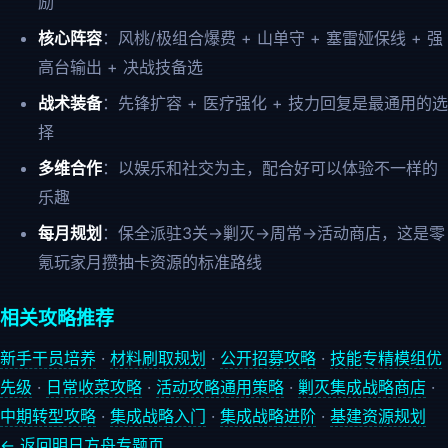
励
核心阵容
：风桃/极组合爆费 + 山单守 + 塞雷娅保线 + 强
高台输出 + 决战技备选
战术装备
：先锋扩容 + 医疗强化 + 技力回复是最通用的选
择
多维合作
：以娱乐和社交为主，配合好可以体验不一样的
乐趣
每月规划
：保全派驻3关→剿灭→周常→活动商店，这是零
氪玩家月攒抽卡资源的标准路线
相关攻略推荐
新手干员培养
·
材料刷取规划
·
公开招募攻略
·
技能专精模组优
先级
·
日常收菜攻略
·
活动攻略通用策略
·
剿灭集成战略商店
·
中期转型攻略
·
集成战略入门
·
集成战略进阶
·
基建资源规划
← 返回明日方舟专题页