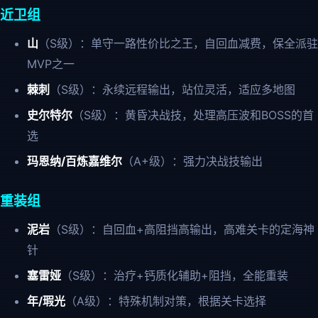
近卫组
山
（S级）：单守一路性价比之王，自回血减费，保全派驻
MVP之一
棘刺
（S级）：永续远程输出，站位灵活，适应多地图
史尔特尔
（S级）：黄昏决战技，处理高压波和BOSS的首
选
玛恩纳/百炼嘉维尔
（A+级）：强力决战技输出
重装组
泥岩
（S级）：自回血+高阻挡高输出，高难关卡的定海神
针
塞雷娅
（S级）：治疗+钙质化辅助+阻挡，全能重装
年/瑕光
（A级）：特殊机制对策，根据关卡选择