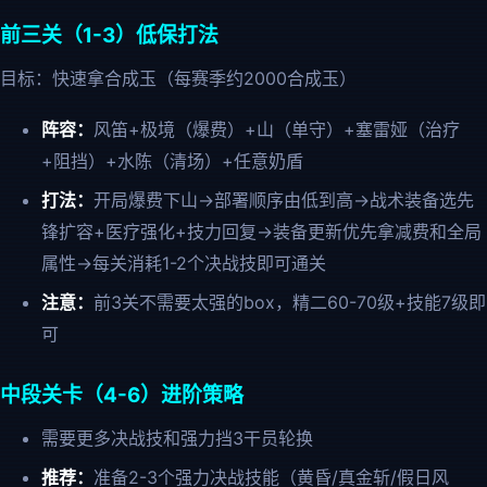
前三关（1-3）低保打法
目标：快速拿合成玉（每赛季约2000合成玉）
阵容：
风笛+极境（爆费）+山（单守）+塞雷娅（治疗
+阻挡）+水陈（清场）+任意奶盾
打法：
开局爆费下山→部署顺序由低到高→战术装备选先
锋扩容+医疗强化+技力回复→装备更新优先拿减费和全局
属性→每关消耗1-2个决战技即可通关
注意：
前3关不需要太强的box，精二60-70级+技能7级即
可
中段关卡（4-6）进阶策略
需要更多决战技和强力挡3干员轮换
推荐：
准备2-3个强力决战技能（黄昏/真金斩/假日风