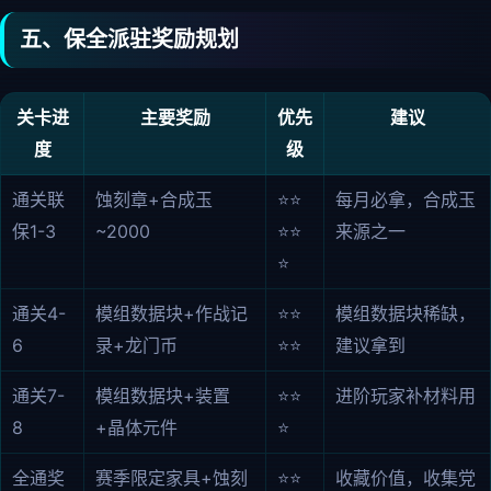
五、保全派驻奖励规划
关卡进
主要奖励
优先
建议
度
级
通关联
蚀刻章+合成玉
⭐⭐
每月必拿，合成玉
保1-3
~2000
⭐⭐
来源之一
⭐
通关4-
模组数据块+作战记
⭐⭐
模组数据块稀缺，
6
录+龙门币
⭐⭐
建议拿到
通关7-
模组数据块+装置
⭐⭐
进阶玩家补材料用
8
+晶体元件
⭐
全通奖
赛季限定家具+蚀刻
⭐⭐
收藏价值，收集党