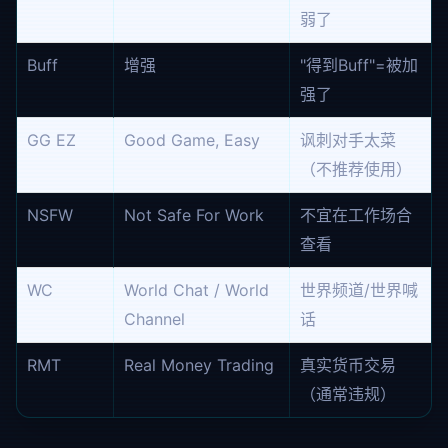
弱了
Buff
增强
"得到Buff"=被加
强了
GG EZ
Good Game, Easy
讽刺对手太菜
（不推荐使用）
NSFW
Not Safe For Work
不宜在工作场合
查看
WC
World Chat / World
世界频道/世界喊
Channel
话
RMT
Real Money Trading
真实货币交易
（通常违规）