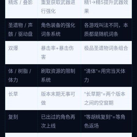
精炼 / 叠影
重复获取武器进
精1→精5提升武器效
行强化
果
圣遗物 / 声
角色装备的强化
各游戏叫法不同，本
骸 / 驱动盘
词条系统
质都是随机词条
双爆
暴击率+暴击伤
极品圣遗物词条组合
害
体 / 树脂 /
刷取资源的限制
"清体"=用完当天体
体力
系统
力
长草
版本末期无事可
"长草期"=两个版本
做
之间的空窗期
复刻
已出过的角色再
"等胡桃复刻"=等角
次上线
色返场