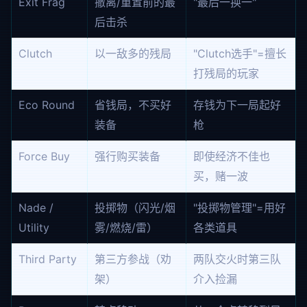
Exit Frag
撤离/重置前的最
"最后一换一"
后击杀
Clutch
以一敌多的残局
"Clutch选手"=擅长
打残局的玩家
Eco Round
省钱局，不买好
存钱为下一局起好
装备
枪
Force Buy
强行购买装备
即使经济不佳也
买，赌一波
Nade /
投掷物（闪光/烟
"投掷物管理"=用好
Utility
雾/燃烧/雷）
各类道具
Third Party
第三方参战（劝
两队交火时第三队
架）
介入捡漏