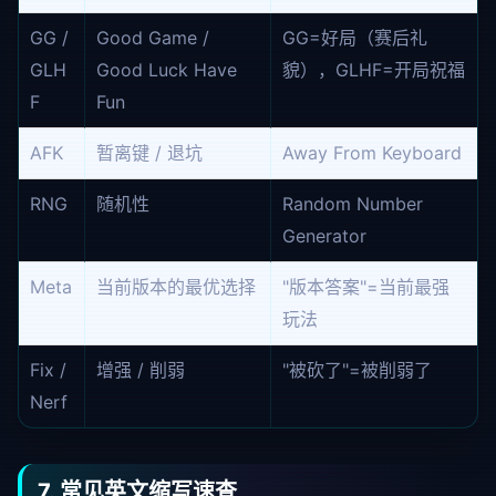
GG /
Good Game /
GG=好局（赛后礼
GLH
Good Luck Have
貌），GLHF=开局祝福
F
Fun
AFK
暂离键 / 退坑
Away From Keyboard
RNG
随机性
Random Number
Generator
Meta
当前版本的最优选择
"版本答案"=当前最强
玩法
Fix /
增强 / 削弱
"被砍了"=被削弱了
Nerf
7. 常见英文缩写速查