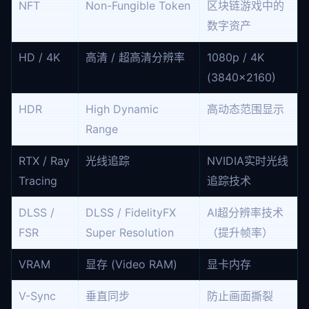
NFT
Non-Fungible Token
区块链游戏中的
数字资产
HD / 4K
高清 / 超高清分辨率
1080p / 4K
(3840×2160)
HDR
High Dynamic
高动态范围显示
Range
RTX / Ray
光线追踪
NVIDIA实时光线
Tracing
追踪技术
DLSS /
DLSS / FidelityFX
AI超分辨率技术
FSR
Super Resolution
（提升帧率）
VRAM
显存 (Video RAM)
显卡内存
V-Sync
垂直同步
防止画面撕裂