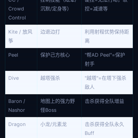
Crowd
沉默/定身等）
控=减速等
Control
Kite / 放风
边退边打
利用射程优势保持距
筝
离
Peel
保护己方核心
"帮AD Peel"=保护
射手
Dive
越塔强杀
"越塔"=在塔下强杀
敌人
Baron /
地图上的强力野
击杀获得全队增益
Nashor
怪Boss
Dragon
小龙/元素龙
击杀获得全队永久
Buff