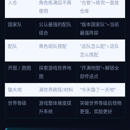
入仓
角色练满后不再
"仓管"=练完一直放
使用
仓库
国家队
公认最强的配队
"版本国家队"=当前
组合
最强阵容
配队
角色组队搭配
"这队怎么配"=这队
怎么搭配
开图 / 跑图
探索游戏世界地
"开满地图"=解锁全
图
部传送点
锄大地
满世界刷怪/材料
"今天锄了一天地"
世界等级
游戏整体难度提
突破世界等级后怪物
升系统
更强，奖励更好