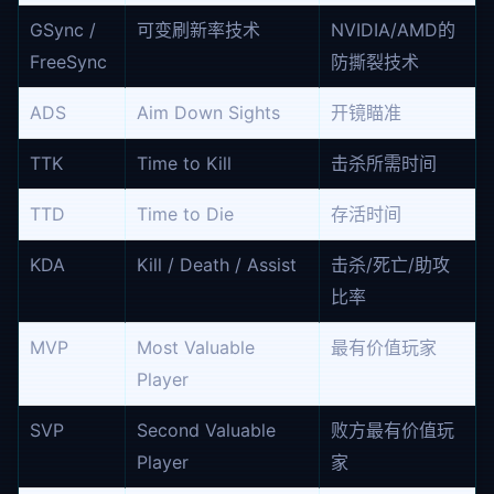
GSync /
可变刷新率技术
NVIDIA/AMD的
FreeSync
防撕裂技术
ADS
Aim Down Sights
开镜瞄准
TTK
Time to Kill
击杀所需时间
TTD
Time to Die
存活时间
KDA
Kill / Death / Assist
击杀/死亡/助攻
比率
MVP
Most Valuable
最有价值玩家
Player
SVP
Second Valuable
败方最有价值玩
Player
家