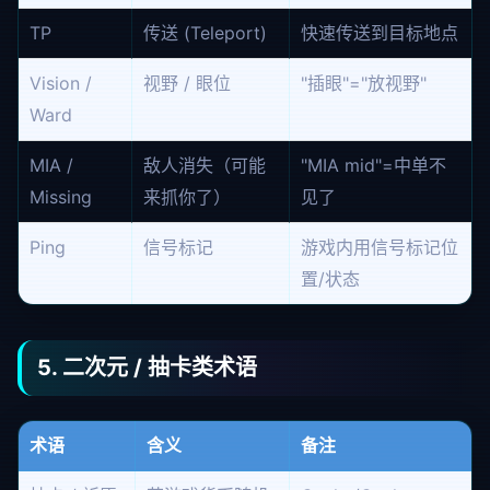
TP
传送 (Teleport)
快速传送到目标地点
Vision /
视野 / 眼位
"插眼"="放视野"
Ward
MIA /
敌人消失（可能
"MIA mid"=中单不
Missing
来抓你了）
见了
Ping
信号标记
游戏内用信号标记位
置/状态
5. 二次元 / 抽卡类术语
术语
含义
备注