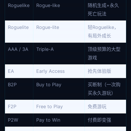
Roguelike
Rogue-like
随机生成+永久
死亡玩法
Roguelite
Rogue-lite
轻Roguelike，
有局外成长
AAA / 3A
Triple-A
顶级预算的大型
游戏
EA
Early Access
抢先体验版
B2P
Buy to Play
买断制（一次购
买永久游玩）
F2P
Free to Play
免费游玩
P2W
Pay to Win
付费即变强