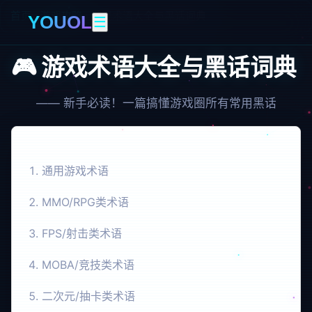
首页
›
游戏攻略
›
游戏术语大全与黑话词典
YOUOL
☰
🎮 游戏术语大全与黑话词典
—— 新手必读！一篇搞懂游戏圈所有常用黑话
📑 目录
通用游戏术语
MMO/RPG类术语
FPS/射击类术语
MOBA/竞技类术语
二次元/抽卡类术语