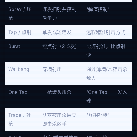
Spray / 压
连发扫射并控制
"弹道控制"
枪
后坐力
Tap / 点射
单发或短连发
远程精准射击方式
Burst
短点射（2-5发）
比连射准，比点射
快
Wallbang
穿墙射击
通过薄墙/木箱击杀
敌人
One Tap
一枪爆头击杀
"One Tap"=一发入
魂
Trade / 补
队友被击杀后立
"互相补枪"
枪
即击杀凶手