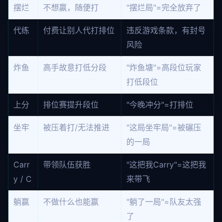
摆烂
不想赢，随便打
"摆烂局"=完全放弃了
代练
付费让别人代打排位
违反游戏条款，有封号
风险
炸鱼
高手故意打低分段
"炸鱼塘"=高段位玩家
打低段位
上分
排位赛提升段位
"今晚冲分"=打排位
坐牢
被压着打/无法推进
"这局坐牢局"=被碾压
的一局
Carr
带领队伍获胜
"这把我Carry"=这把我
y / C
来带飞
躺赢
不做什么也能赢
"躺了一局"=队友太强
了