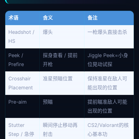
术语
含义
备注
Headshot /
爆头
一枪爆头直接击杀
HS
Peek /
探身查看 / 提前
Jiggle Peek=小身
Prefire
开枪
位晃动试探
Crosshair
准星预瞄位置
保持准星在敌人可
Placement
能出现的位置
Pre-aim
预瞄
提前瞄准敌人可能
出现的位置
Stutter
瞬间停止移动再
CS2/Valorant的核
Step / 急停
射击
心基本功