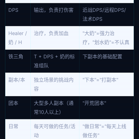
DPS
输出，负责打伤害
近战DPS/远程DPS/
法术DPS
Healer /
治疗，负责加血
"大奶"=强力治
奶 / H
疗，"划水奶"=不认真
铁三角
T + DPS + 奶的标
下副本的基础配置
准组队
副本/本
独立场景的挑战内
"下本"="打副本"
容
团本
大型多人副本（通
"开荒团本"
常10人以上）
日常
每天可做的任务/活
"做日常"="每天上线
动
做任务"