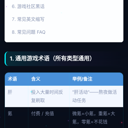
游戏社区黑话
常见英文缩写
常见问题 FAQ
1. 通用游戏术语（所有类型通用）
术语
含义
举例/备注
肝
投入大量时间反
"肝活动"——熬夜做活
复刷取
动任务
氪
付费 / 充值
微氪=小氪，重氪=大
氪，零氪=不花钱