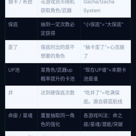
抽卡 / 祈愿
花游戏货币随机
Gacha/Gacha
获取角色/武器
System
保底
抽到一定次数必
"小保底"="大保底"
定获得
歪了
保底时出的是不
"抽卡歪了"=心态崩
想要的角色
了
UP池
某角色/武器up
"现在UP谁"=本期卡
概率提升的卡池
池是谁
井
达到硬保底次数
"吃井了"=吃满保
底。源自碧蓝航线
命座 / 星魂
重复抽取同一角
各游戏叫法：命之
色的强化
座/星魂/潜能/突破