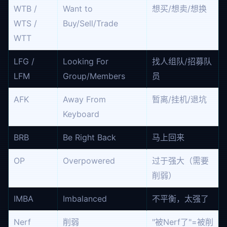
WTB /
Want to
想买/想卖/想换
WTS /
Buy/Sell/Trade
WTT
LFG /
Looking For
找人组队/招募队
LFM
Group/Members
员
AFK
Away From
暂离/挂机/退坑
Keyboard
BRB
Be Right Back
马上回来
OP
Overpowered
过于强大（需要
削弱）
IMBA
Imbalanced
不平衡，太强了
Nerf
削弱
"被Nerf了"=被削