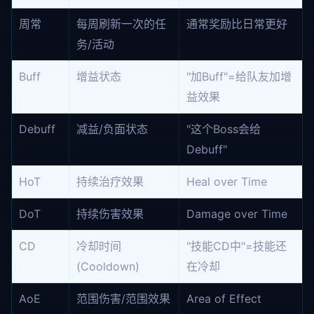
周常
每周刷新一次的任
通常奖励比日常更好
务/活动
Buff
增益状态
"加Buff"=给队友加增
益效果
Debuff
减益/负面状态
"这个Boss会给
Debuff"
HoT
持续治疗效果
Heal over Time
DoT
持续伤害效果
Damage over Time
CD
冷却时间
"技能CD中"=技能还
(Cooldown)
在冷却
AoE
范围伤害/范围效果
Area of Effect