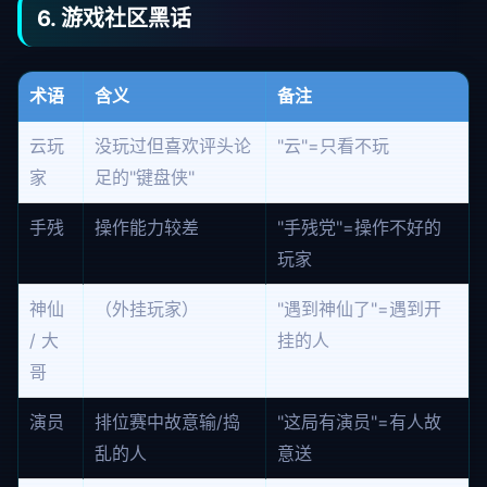
6. 游戏社区黑话
术语
含义
备注
云玩
没玩过但喜欢评头论
"云"=只看不玩
家
足的"键盘侠"
手残
操作能力较差
"手残党"=操作不好的
玩家
神仙
（外挂玩家）
"遇到神仙了"=遇到开
/ 大
挂的人
哥
演员
排位赛中故意输/捣
"这局有演员"=有人故
乱的人
意送