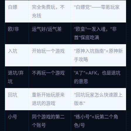
白嫖
完全免费玩，不
"白嫖党"——零氪玩家
充钱
欧/非
运气好/运气差
"欧皇"一发入魂，"非
酋"保底吃满
入坑
开始玩一个游戏
"原神入坑指南"=原神新
手攻略
退坑/弃
不再玩一个游戏
"A了"=AFK，也是退坑
坑
的意思
回坑
重新开始玩原来
"回坑玩家怎么快速跟上
退坑的游戏
版本"
小号
同个游戏的第二
"练小号"=玩第二个角
个账号
色/号