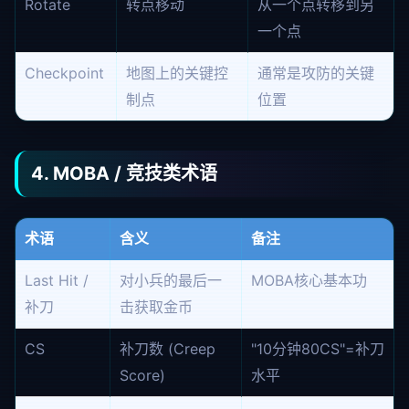
Rotate
转点移动
从一个点转移到另
一个点
Checkpoint
地图上的关键控
通常是攻防的关键
制点
位置
4. MOBA / 竞技类术语
术语
含义
备注
Last Hit /
对小兵的最后一
MOBA核心基本功
补刀
击获取金币
CS
补刀数 (Creep
"10分钟80CS"=补刀
Score)
水平