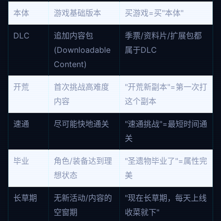
本体
游戏基础版本
买游戏=买"本体"
DLC
追加内容包
季票/资料片/扩展包都
(Downloadable
属于DLC
Content)
开荒
首次挑战高难度
"开荒新副本"=第一次打
内容
这个副本
速通
尽可能快地通关
"速通挑战"=最短时间通
关
毕业
角色/装备达到理
"圣遗物毕业了"=属性完
想状态
美
长草期
无新活动/内容的
"现在长草期，每天上线
空窗期
收菜就下"