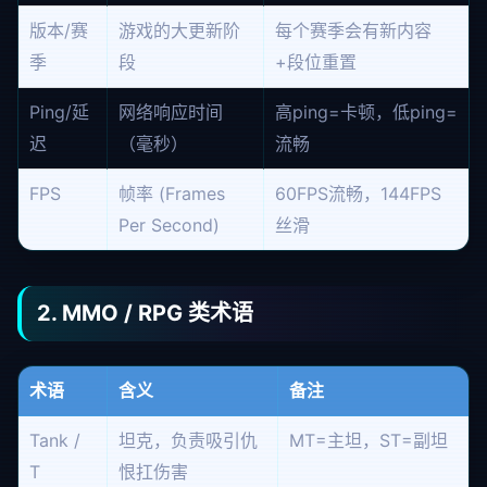
版本/赛
游戏的大更新阶
每个赛季会有新内容
季
段
+段位重置
Ping/延
网络响应时间
高ping=卡顿，低ping=
迟
（毫秒）
流畅
FPS
帧率 (Frames
60FPS流畅，144FPS
Per Second)
丝滑
2. MMO / RPG 类术语
术语
含义
备注
Tank /
坦克，负责吸引仇
MT=主坦，ST=副坦
T
恨扛伤害