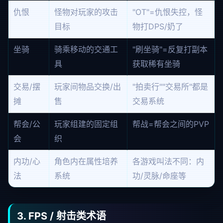
仇恨
怪物对玩家的攻击
"OT"=仇恨失控，怪
目标
物打DPS/奶了
坐骑
骑乘移动的交通工
"刷坐骑"=反复打副本
具
获取稀有坐骑
交易/摆
玩家间物品交换/出
"拍卖行""交易所"都是
摊
售
交易系统
帮会/公
玩家组建的固定组
帮战=帮会之间的PVP
会
织
内功/心
角色内在属性培养
各游戏叫法不同：内
法
系统
功/灵脉/命座等
3. FPS / 射击类术语