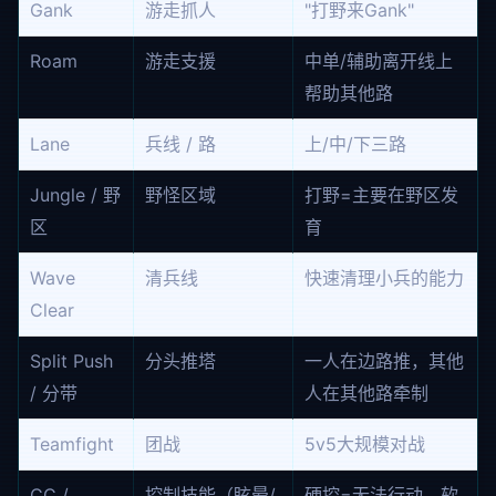
Gank
游走抓人
"打野来Gank"
Roam
游走支援
中单/辅助离开线上
帮助其他路
Lane
兵线 / 路
上/中/下三路
Jungle / 野
野怪区域
打野=主要在野区发
区
育
Wave
清兵线
快速清理小兵的能力
Clear
Split Push
分头推塔
一人在边路推，其他
/ 分带
人在其他路牵制
Teamfight
团战
5v5大规模对战
CC /
控制技能（眩晕/
硬控=无法行动，软