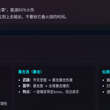
火罩"，能减60%火伤
立刻上去输出，不要给它叠火烧的时间。
重击流（暴击）
仙酒
武器：
齐天圣棍 → 重击暴击伤害
最
盔甲：
暴击套 → 全堆暴击爆伤
打
特点：
一波爆发带走boss，适合高手
速
+增伤