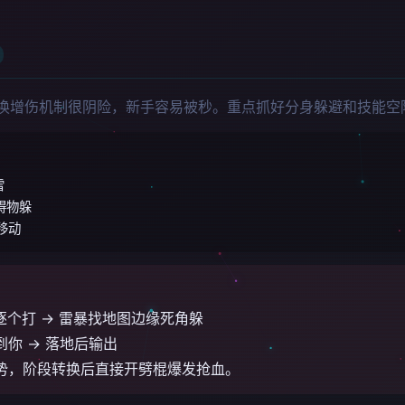
转换增伤机制很阴险，新手容易被秒。重点抓好分身躲避和技能空
雷
碍物躲
移动
逐个打 → 雷暴找地图边缘死角躲
到你 → 落地后输出
棍势，阶段转换后直接开劈棍爆发抢血。