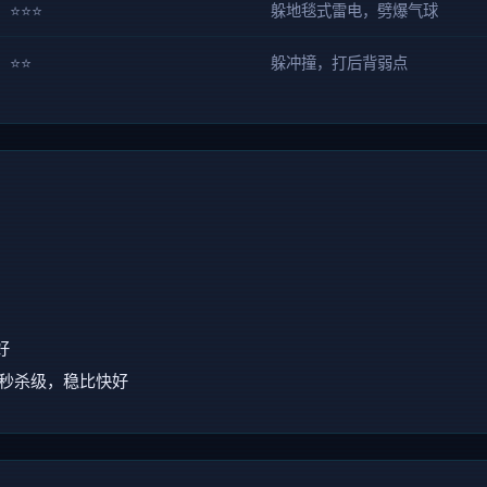
⭐⭐⭐
躲地毯式雷电，劈爆气球
⭐⭐
躲冲撞，打后背弱点
好
是秒杀级，稳比快好