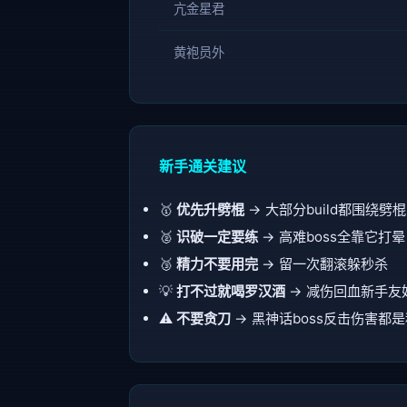
亢金星君
黄袍员外
新手通关建议
🥇
优先升劈棍
→ 大部分build都围绕劈棍
🥈
识破一定要练
→ 高难boss全靠它打晕
🥉
精力不要用完
→ 留一次翻滚躲秒杀
💡
打不过就喝罗汉酒
→ 减伤回血新手友
⚠️
不要贪刀
→ 黑神话boss反击伤害都