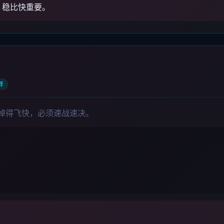
，稳比快重要。
屏
量掉得飞快，必须速战速决。