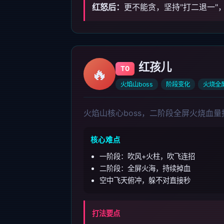
红怒后：
更不能贪，坚持"打二退一"
红孩儿
🔥
T0
火焰山boss
阶段变化
火烧全
火焰山核心boss，二阶段全屏火烧血
核心难点
一阶段：吹风+火柱，吹飞连招
二阶段：全屏火海，持续掉血
空中飞天俯冲，躲不对直接秒
打法要点