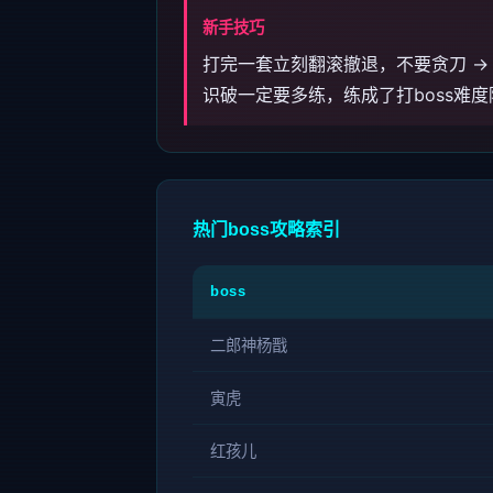
新手技巧
打完一套立刻翻滚撤退，不要贪刀 → 
识破一定要多练，练成了打boss难
热门boss攻略索引
boss
二郎神杨戬
寅虎
红孩儿