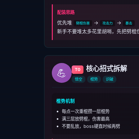
配装思路
优先堆
→
→
劈棍伤害
攻击力
暴击
新手不要堆太多花里胡哨，先把劈棍
核心招式拆解
💪
T0
悟空
棍势
识破
棍势机制
每点一次重棍攒一层棍势
满三层放劈棍，伤害最高
不要乱放，boss硬直时候再劈