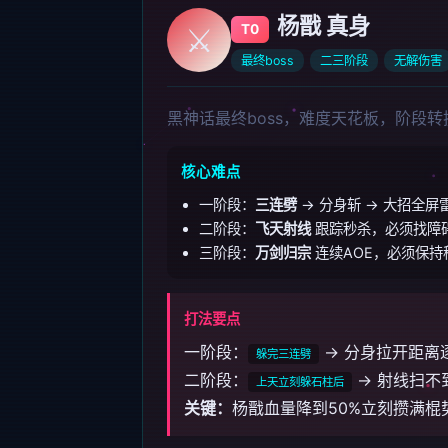
杨戬 真身
⚔️
T0
最终boss
二三阶段
无解伤害
黑神话最终boss，难度天花板，阶段
核心难点
一阶段：
三连劈
→ 分身斩 → 大招全屏
二阶段：
飞天射线
跟踪秒杀，必须找障
三阶段：
万剑归宗
连续AOE，必须保持
打法要点
一阶段：
→ 分身拉开距离
躲完三连劈
二阶段：
→ 射线扫不
上天立刻躲石柱后
关键：
杨戬血量降到50%立刻攒满