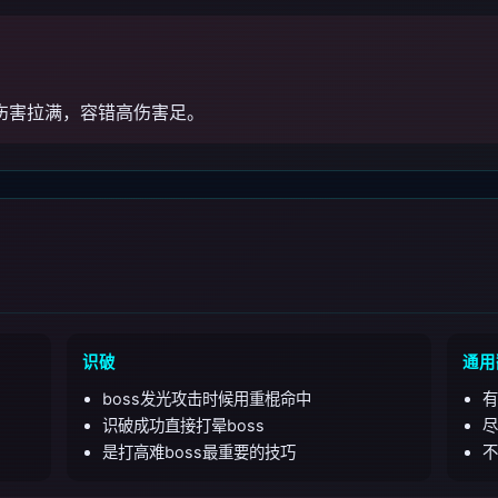
伤害拉满，容错高伤害足。
识破
通用
boss发光攻击时候用重棍命中
有
识破成功直接打晕boss
尽
是打高难boss最重要的技巧
不