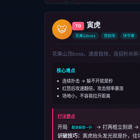
寅虎
🐯
T0
花果山boss
竞技场
快节奏
花果山顶boss，速度极快，连招秒杀
核心难点
连续扑击 → 躲不开就是秒
红怒后攻速翻倍，攻击频率暴涨
场地小，不容易拉开距离
打法要点
开局
→ 打两棍立刻退 →
翻滚躲第一扑
识破技巧：
寅虎抬头发光就是扑，往