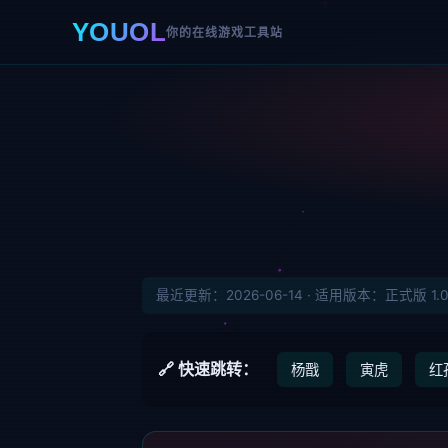
YOUOL
你的在线游戏工具站
最近更新：2026-06-14 · 适用版本：正式版 1.
🔗 快速跳转：
杨戬
寅虎
红