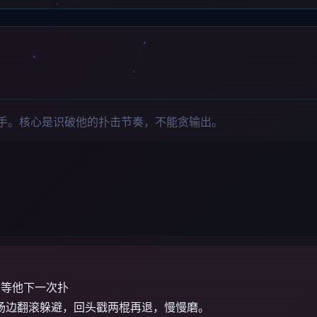
新手。核心是识破他的扑击节奏，不能贪输出。
 等他下一次扑
场边翻滚躲避，回头戳两棍再退，慢慢磨。