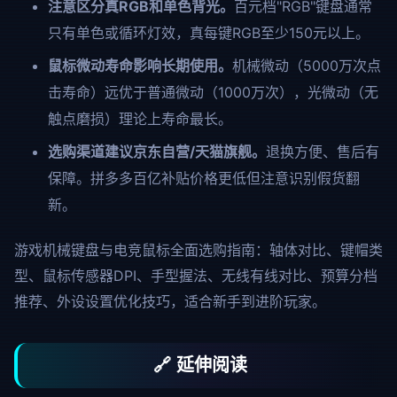
注意区分真RGB和单色背光。
百元档"RGB"键盘通常
只有单色或循环灯效，真每键RGB至少150元以上。
鼠标微动寿命影响长期使用。
机械微动（5000万次点
击寿命）远优于普通微动（1000万次），光微动（无
触点磨损）理论上寿命最长。
选购渠道建议京东自营/天猫旗舰。
退换方便、售后有
保障。拼多多百亿补贴价格更低但注意识别假货翻
新。
游戏机械键盘与电竞鼠标全面选购指南：轴体对比、键帽类
型、鼠标传感器DPI、手型握法、无线有线对比、预算分档
推荐、外设设置优化技巧，适合新手到进阶玩家。
🔗 延伸阅读