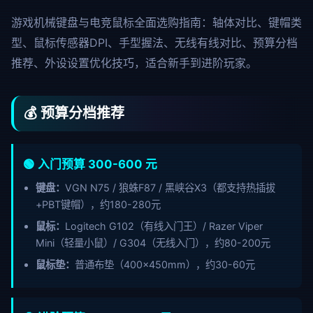
游戏机械键盘与电竞鼠标全面选购指南：轴体对比、键帽类
型、鼠标传感器DPI、手型握法、无线有线对比、预算分档
推荐、外设设置优化技巧，适合新手到进阶玩家。
💰 预算分档推荐
🟢 入门预算 300-600 元
键盘：
VGN N75 / 狼蛛F87 / 黑峡谷X3（都支持热插拔
+PBT键帽），约180-280元
鼠标：
Logitech G102（有线入门王）/ Razer Viper
Mini（轻量小鼠）/ G304（无线入门），约80-200元
鼠标垫：
普通布垫（400×450mm），约30-60元