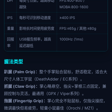
DPI
每英寸点数，越高移动
FPS:400-800 /
越快
MOBA:800-1600
IPS
每秒可识别移动速度
≥400 IPS
重量
影响长时间使用疲劳度
FPS:≤65g / 其他:≤80g
回报
USB报告频率，越高
1000Hz (1ms)
率
延迟越低
握法类型
趴握 (Palm Grip)：
整个手掌贴合鼠标，舒适稳定，适合大
尺寸人体工学鼠（DeathAdder / EC系列）。
抓握 (Claw Grip)：
掌心略悬空、指尖+掌根三点固定，兼
顾控制与灵活，最通用（GPX / Viper系列）。
指握 (Fingertip Grip)：
掌心完全不贴鼠标，仅指尖操控，
微调最快但易疲劳，轻量小鼠最佳（Orochi / MZ1）。