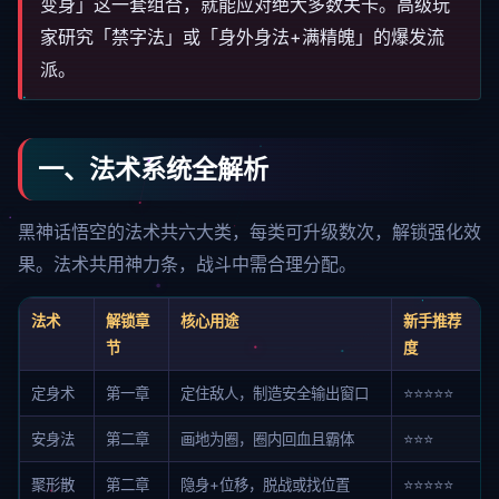
变身」这一套组合，就能应对绝大多数关卡。高级玩
家研究「禁字法」或「身外身法+满精魄」的爆发流
派。
一、法术系统全解析
黑神话悟空的法术共六大类，每类可升级数次，解锁强化效
果。法术共用神力条，战斗中需合理分配。
法术
解锁章
核心用途
新手推荐
节
度
定身术
第一章
定住敌人，制造安全输出窗口
⭐⭐⭐⭐⭐
安身法
第二章
画地为圈，圈内回血且霸体
⭐⭐⭐
聚形散
第二章
隐身+位移，脱战或找位置
⭐⭐⭐⭐⭐