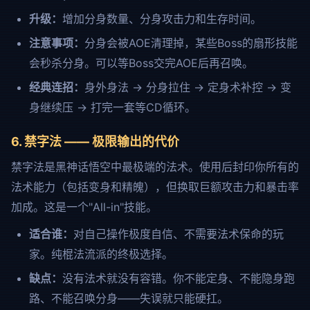
升级：
增加分身数量、分身攻击力和生存时间。
注意事项：
分身会被AOE清理掉，某些Boss的扇形技能
会秒杀分身。可以等Boss交完AOE后再召唤。
经典连招：
身外身法 → 分身拉住 → 定身术补控 → 变
身继续压 → 打完一套等CD循环。
6. 禁字法 —— 极限输出的代价
禁字法是黑神话悟空中最极端的法术。使用后封印你所有的
法术能力（包括变身和精魄），但换取巨额攻击力和暴击率
加成。这是一个"All-in"技能。
适合谁：
对自己操作极度自信、不需要法术保命的玩
家。纯棍法流派的终极选择。
缺点：
没有法术就没有容错。你不能定身、不能隐身跑
路、不能召唤分身——失误就只能硬扛。