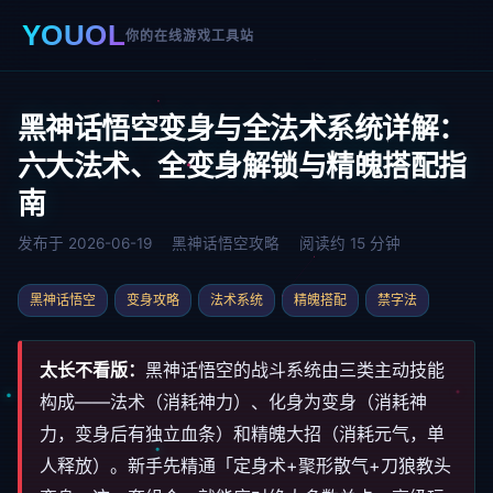
YOUOL
你的在线游戏工具站
黑神话悟空变身与全法术系统详解：
六大法术、全变身解锁与精魄搭配指
南
发布于 2026-06-19
黑神话悟空攻略
阅读约 15 分钟
黑神话悟空
变身攻略
法术系统
精魄搭配
禁字法
太长不看版：
黑神话悟空的战斗系统由三类主动技能
构成——法术（消耗神力）、化身为变身（消耗神
力，变身后有独立血条）和精魄大招（消耗元气，单
人释放）。新手先精通「定身术+聚形散气+刀狼教头