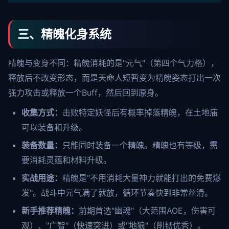
三、精魄化身系统
精魄与变身不同：精魄消耗的是"元气"（第四个气力格），
释放后不改变形态，而是天命人短暂变为精魄姿态打出一次
强力攻击或释放一个Buff，然后回到原身。
收集方式：
击败特定妖怪后有概率掉落精魄，在土地庙
可以装备和升级。
装备数量：
只能同时装备一个精魄。精魄也有等级，需
要消耗灵蕴和材料升级。
实战用途：
精魄是"不用消耗大量神力就能打出的免费爆
发"。战斗中元气满了就放，循环节奏快到非常丝滑。
新手推荐精魄：
前期首选"幽魂"（大范围AOE，伤害可
观）、"广智"（快速突进）或"地狼"（削韧优秀）。