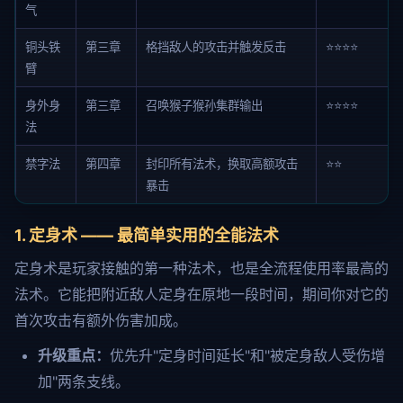
气
铜头铁
第三章
格挡敌人的攻击并触发反击
⭐⭐⭐⭐
臂
身外身
第三章
召唤猴子猴孙集群输出
⭐⭐⭐⭐
法
禁字法
第四章
封印所有法术，换取高额攻击
⭐⭐
暴击
1. 定身术 —— 最简单实用的全能法术
定身术是玩家接触的第一种法术，也是全流程使用率最高的
法术。它能把附近敌人定身在原地一段时间，期间你对它的
首次攻击有额外伤害加成。
升级重点：
优先升"定身时间延长"和"被定身敌人受伤增
加"两条支线。