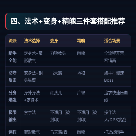
四、法术+变身+精魄三件套搭配推荐
流派
法术选择
变身
精魄
适合场景
新手
定身术+聚
刀狼教头
幽魂
全流程开荒，
全能
形散气
容错高
防守
安身法+铜
马天霸
地狼
熟手打慢速
反击
头铁臂
Boss
分身
身外身法
红孩儿
广智
追求快速压血
爆发
+定身术
线
极限
禁字法
不适用（被
不适用（被
操作达
输出
封印）
封印）
人/DPS挑战
远程
聚形散气
马天霸/青
幽魂
打近战棘手