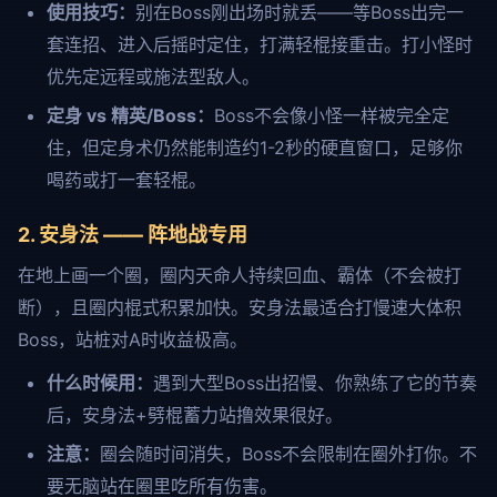
使用技巧：
别在Boss刚出场时就丢——等Boss出完一
套连招、进入后摇时定住，打满轻棍接重击。打小怪时
优先定远程或施法型敌人。
定身 vs 精英/Boss：
Boss不会像小怪一样被完全定
住，但定身术仍然能制造约1-2秒的硬直窗口，足够你
喝药或打一套轻棍。
2. 安身法 —— 阵地战专用
在地上画一个圈，圈内天命人持续回血、霸体（不会被打
断），且圈内棍式积累加快。安身法最适合打慢速大体积
Boss，站桩对A时收益极高。
什么时候用：
遇到大型Boss出招慢、你熟练了它的节奏
后，安身法+劈棍蓄力站撸效果很好。
注意：
圈会随时间消失，Boss不会限制在圈外打你。不
要无脑站在圈里吃所有伤害。