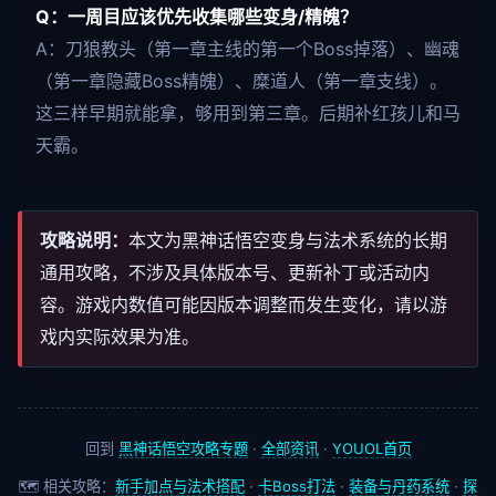
Q：一周目应该优先收集哪些变身/精魄？
A：刀狼教头（第一章主线的第一个Boss掉落）、幽魂
（第一章隐藏Boss精魄）、糜道人（第一章支线）。
这三样早期就能拿，够用到第三章。后期补红孩儿和马
天霸。
攻略说明：
本文为黑神话悟空变身与法术系统的长期
通用攻略，不涉及具体版本号、更新补丁或活动内
容。游戏内数值可能因版本调整而发生变化，请以游
戏内实际效果为准。
回到
黑神话悟空攻略专题
·
全部资讯
·
YOUOL首页
🗺️ 相关攻略：
新手加点与法术搭配
·
卡Boss打法
·
装备与丹药系统
·
探