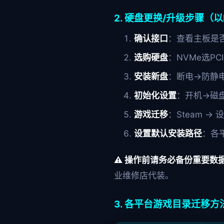
2. 硬盘更换/升级步骤（
确认接口
：查看主板是否
选购硬盘
：NVMe选PC
安装新盘
：断电→防静
初始化设置
：开机→磁盘
游戏迁移
：Steam →
设置默认安装路径
：各
⚠️ 操作前请务必备份重要数
业维修店代装。
3. 各平台游戏目录迁移方