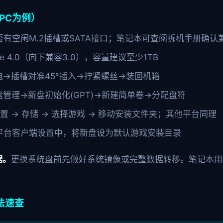
以PC为例）
有空闲M.2插槽或SATA接口；笔记本可查阅拆机手册确认
Ie 4.0（向下兼容3.0），容量建议至少1TB
电→插槽对准45°插入→拧紧螺丝→装回机箱
管理→新盘初始化(GPT)→新建简单卷→分配盘符
 设置 → 存储 → 选择游戏 → 移动安装文件夹；其他平台同理
平台客户端设置中，将新盘设为默认游戏安装目录
据。
更换系统盘前先做好系统镜像或完整数据转移。笔记本用
法速查