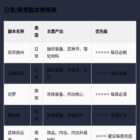
日常/周常副本推荐表
类
副本名称
主要产出
优先级
型
日
独珍装备、武林币、强
风尽扬州
⭐⭐⭐⭐⭐ 每日必刷
常
化材料
日
独珍装备、百炼令、玉
江湖风雨
⭐⭐⭐⭐⭐ 每日必刷
常
石
周
剑梦
百炼装备、内功核心
⭐⭐⭐⭐⭐ 每周必清
常
周
舞阳城
百炼装备、高级内功
⭐⭐⭐⭐⭐ 每周必清
常
武林风云
周
饰品、内功、内功升级
⭐⭐⭐⭐ 建议每周完成
录
常
材料