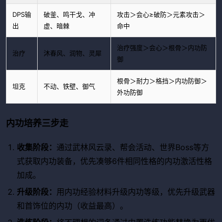
DPS输
破釜、鸣干戈、冲
攻击＞会心≥破防＞元素攻击＞
出
虚、暗棘
命中
治疗强度＞会心＞根骨＞内功防
治疗
沐春风、润物、灵犀
御
根骨＞耐力＞格挡＞内功防御＞
坦克
不动、铁壁、御气
外功防御
内功培养三步走
收集阶段：
通过武林风云录、帮会活动、世界Boss等方
式获取内功装备，优先凑够6件相同性格的内功激活性格
加成。
升级阶段：
用内功经验材料升级内功等级，优先升级武器
和首饰位的内功（收益最高）。