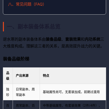
八、常见问题（FAQ）
一、副本装备体系总览
逆水寒的副本装备体系由
装备品级
、
套装效果
和
内功系统
三
大维度构成。理解这三者的关系，是高效提升战力的关键。
装备品级阶梯
品
产出来源
特点
级
独
日常副本、周
基础属性尚可，无套装加成，前期过渡用
珍
常副本
百
周常副本、百
中等基础属性，有套装效果（2件/4件），