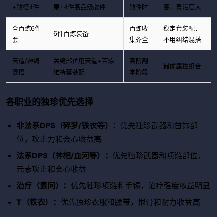
+散搭4件
果+4件高品级散件
散件时
高，灵活度大
全百炼6件
百炼收
稳定套装配，
6件百炼装备
套
集齐全
不用纠结混搭
天造/神铸
关键部位用天造+百炼
高阶副
最优属性组合
混搭
维持套装配
本阶段
各职业的独珍优先选择
非法系DPS（碎梦/铁衣等）：
优先独珍武器和首饰部
位，攻击力和会心收益高
法系DPS（神相/血河等）：
优先独珍武器和项链部位，
元素攻击和会心收益
治疗（素问）：
优先独珍项链和手镯，治疗强度收益明显
T（铁衣）：
优先独珍衣服和腰带，根骨和耐力收益高