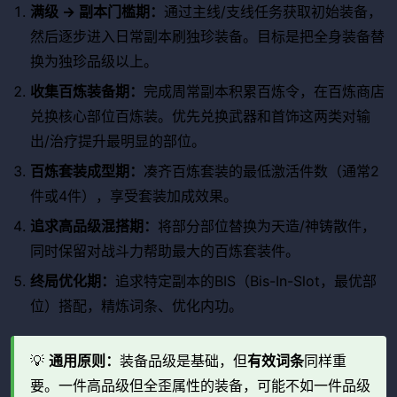
满级 → 副本门槛期：
通过主线/支线任务获取初始装备，
然后逐步进入日常副本刷独珍装备。目标是把全身装备替
换为独珍品级以上。
收集百炼装备期：
完成周常副本积累百炼令，在百炼商店
兑换核心部位百炼装。优先兑换武器和首饰这两类对输
出/治疗提升最明显的部位。
百炼套装成型期：
凑齐百炼套装的最低激活件数（通常2
件或4件），享受套装加成效果。
追求高品级混搭期：
将部分部位替换为天造/神铸散件，
同时保留对战斗力帮助最大的百炼套装件。
终局优化期：
追求特定副本的BIS（Bis-In-Slot，最优部
位）搭配，精炼词条、优化内功。
💡
通用原则：
装备品级是基础，但
有效词条
同样重
要。一件高品级但全歪属性的装备，可能不如一件品级