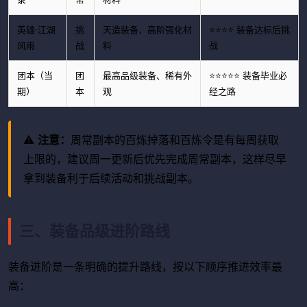
英雄·江湖
挑
天造装备、高阶强化材
⭐⭐⭐⭐ 装备达标后挑
风雨
战
料
战
团本（当
团
最高品级装备、稀有外
⭐⭐⭐⭐⭐ 装备毕业必
期）
本
观
经之路
⚠️
注意：
周常副本的百炼掉落和百炼令是有每周获取
上限的，建议周一更新后优先完成周常副本，这样尽早
拿到装备利于后续活动和挑战副本。
三、装备品级进阶路线
装备进阶是一条明确的提升路线，按以下顺序推进效率最
高：