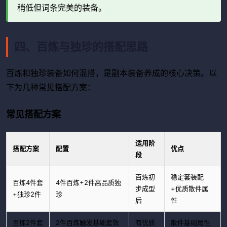
稍低但词条完美的装备。
四、百炼与独珍的搭配思路
百炼和独珍装备如何混搭，是副本装备养成的核心决策。以
下为几种常见搭配方案：
常见搭配方案
适用阶
搭配方案
配置
优点
段
百炼初
稳定套装配
百炼4件套
4件百炼+2件高品质独
步成型
+优质散件属
+独珍2件
珍
后
性
百炼2件套
2件百炼触发基础套效
有优质
散件基础属性