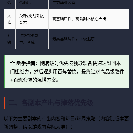
炼
炼商店
主力毕业装备
天
英雄/挑战难度
高基础属性，高阶副本核心产出
造
副本
神
顶级挑战副
最高基础属性，顶级追求
铸
本、合成
💡
新手指南：
刚满级时优先凑独珍装备快速达到副本
门槛战力，然后逐步用百炼替换，最终追求高品级散件
+百炼套装的混搭方案。
二、各副本产出与掉落优先级
以下为主要副本的产出内容和每日/每周策略（内容随版本更
新调整，请以游戏内实际为准）：