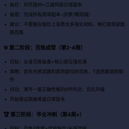
每日：风尽扬州+江湖风雨日常副本
每周：完成所有周常副本 (剑梦/舞阳城)
建议：不需要在独珍上浪费太多强化材料，够打周常就能
换百炼
⚙️ 第二阶段：百炼成型（第2-4周）
目标：全身百炼装备+核心部位强化满
策略：优先兑换武器和首饰部位的百炼，T选用套装防御
件
内功：凑齐一套正确性格的6件内功，优先升级
开始尝试英雄难度日常副本
🏆 第三阶段：毕业冲刺（第4周+）
目标：百炼4件套+优质独珍/天造混搭