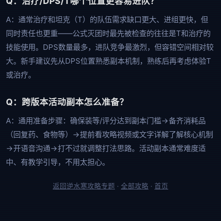
Q：治疗/DPS/T哪个位置更容易进队？
A：通常治疗和坦克（T）的队伍需求缺口更大、进组更快，但
同时责任也更重——公式灭团时最先被检查的往往是T和治疗的
技能使用。DPS数量最多，进队竞争最激烈，但容错空间相对较
大。新手建议先从DPS位置熟悉副本机制，熟练后再考虑体验T
或治疗。
Q：跨版本活动副本怎么准备？
A：通用准备步骤：确保装等/评分达到副本门槛→备齐消耗品
（回复药、食物等）→提前看攻略视频或文字详解了解核心机制
→开语音沟通→打不过就调整打法思路。活动副本通常难度适
中、有教学引导，不用太担心。
返回逆水寒攻略专题
·
全部攻略
·
首页