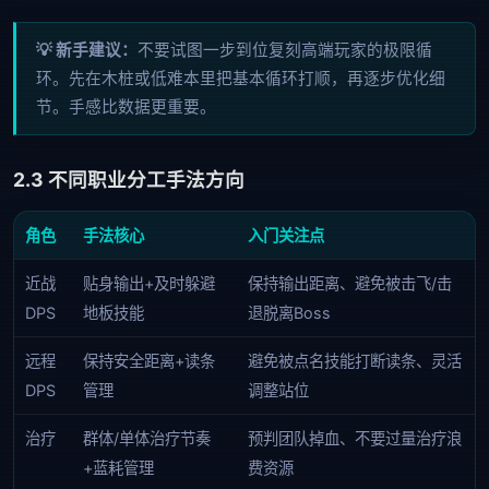
💡 新手建议：
不要试图一步到位复刻高端玩家的极限循
环。先在木桩或低难本里把基本循环打顺，再逐步优化细
节。手感比数据更重要。
2.3 不同职业分工手法方向
角色
手法核心
入门关注点
近战
贴身输出+及时躲避
保持输出距离、避免被击飞/击
DPS
地板技能
退脱离Boss
远程
保持安全距离+读条
避免被点名技能打断读条、灵活
DPS
管理
调整站位
治疗
群体/单体治疗节奏
预判团队掉血、不要过量治疗浪
+蓝耗管理
费资源