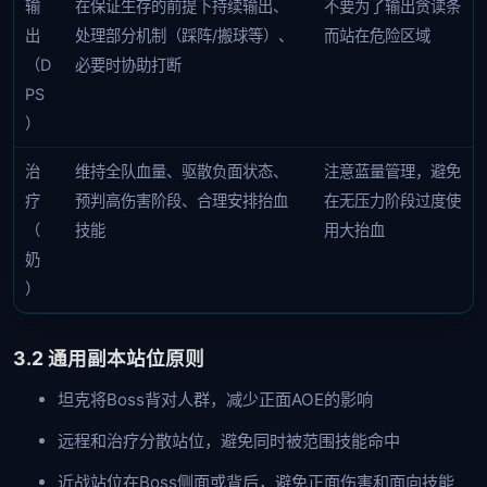
输
在保证生存的前提下持续输出、
不要为了输出贪读条
出
处理部分机制（踩阵/搬球等）、
而站在危险区域
（D
必要时协助打断
PS
）
治
维持全队血量、驱散负面状态、
注意蓝量管理，避免
疗
预判高伤害阶段、合理安排抬血
在无压力阶段过度使
（
技能
用大抬血
奶
）
3.2 通用副本站位原则
坦克将Boss背对人群，减少正面AOE的影响
远程和治疗分散站位，避免同时被范围技能命中
近战站位在Boss侧面或背后，避免正面伤害和面向技能