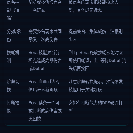
点名技
随机或按仇恨点名
被点名的玩家把技能拉离人
能（追
一名玩家
群，其他成员远离
踪）
分摊/承
需要多名玩家共同
提前集合、集体减伤，注意别
伤
承受一次高伤害
少人
换嘲机
Boss技能对当前
副T在Boss施放换嘲技能时立
制
坦克造成高额伤害
即使用嘲讽，主T等待Debuff消
或Debuff
失后再接回
阶段切
Boss血量到达阈
注意阶段转换提示，预留爆发
换
值后进入新阶段
技能用于关键阶段
打断技
Boss读条一个可
安排有打断能力的DPS轮流打
能
被打断的高伤害或
断
灭团技