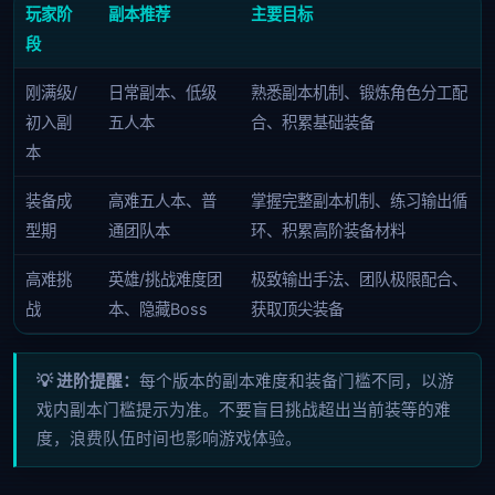
玩家阶
副本推荐
主要目标
段
刚满级/
日常副本、低级
熟悉副本机制、锻炼角色分工配
初入副
五人本
合、积累基础装备
本
装备成
高难五人本、普
掌握完整副本机制、练习输出循
型期
通团队本
环、积累高阶装备材料
高难挑
英雄/挑战难度团
极致输出手法、团队极限配合、
战
本、隐藏Boss
获取顶尖装备
💡 进阶提醒：
每个版本的副本难度和装备门槛不同，以游
戏内副本门槛提示为准。不要盲目挑战超出当前装等的难
度，浪费队伍时间也影响游戏体验。