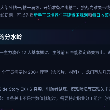
大部分精一/精一满级，开始准备冲击精二、挑战高难关卡或
主线初期，可以先看
新手干员培养与基建资源规划
和
每日收菜
的分水岭
一主力凑齐 12 人基本框架、主线前 6 章能稳定通关为止
一个干员需要约 200+ 理智（含芯片、材料），龙门币从
。
Side Story EX / S 突袭、引航者试炼、磨难险境等高
显：
某些关卡不是堆数值就能过，需要特定职业分工组合（