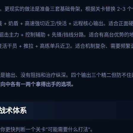
。更现实的做法是准备三套基础骨架，根据关卡替换 2-3 
 + 奶盾 + 高速强切近卫/快活 + 远程核心输出。适合正
狙击主力 + 控制辅助 + 先锋/挡线分路。适合有高台优势的
复活干员 + 推拉 + 高练单兵近卫。适合机制复杂、需要频
全是输出、没有阻挡和治疗纵深。四个输出三个精二但防不住
方向中各有一两个拿得出手的选项。
战术体系
你更快判断一个关卡"可能需要什么打法"。