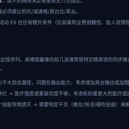
置：
敌人的路线决定哪里是主力交战区。
必须避让的坑/减速格/高台位/草丛。
活动 EX 往往有额外条件（比如某职业费用翻倍、敌人获得
的出怪序列。高难图最难的前几波通常是特定精英怪的同步推
）。
力不大但总漏怪，问题在输出能力，考虑增加高台输出或加
冲烂 → 医疗强度或重装坦度不够，考虑练奶量更大的医疗或
某个技能导致团灭 → 需要特定干员（推拉/快活/硬吃技能）来