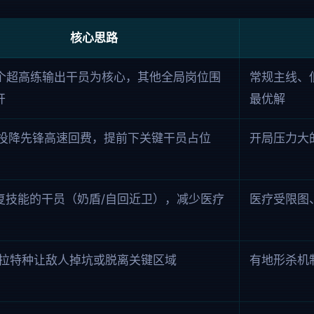
核心思路
2 个超高练输出干员为核心，其他全局岗位围
常规主线、
开
最优解
+ 投降先锋高速回费，提前下关键干员占位
开局压力大
复技能的干员（奶盾/自回近卫），减少医疗
医疗受限图
/拉特种让敌人掉坑或脱离关键区域
有地形杀机