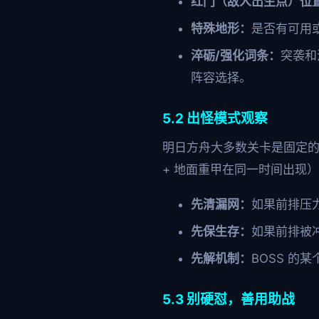
红门（敌人出生点）位
特殊地形：
是否有可用或
淬砺/强化词条：
突袭和
阵容选择。
5.2 出怪模式观察
明日方舟大多数关卡是固定
+ 地面重甲在同一时间出现
先清漏网：
如果前排压
先保生存：
如果前排被
先解机制：
BOSS 的
5.3 别硬怼，善用助战