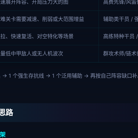
快速展开阵容、开局压力大的图
高费先锋/风笛
高难关卡需要减速、削弱或大范围增益
辅助类干员 /
推拉、快速复活、对空特化等场景
高练特种干员 
大量低中甲敌人或无人机波次
群攻术师/链术
出 → 1 个强生存抗线 → 1 个泛用辅助 → 再按自己阵容
思路
骨架