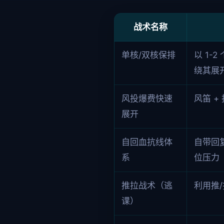
战术名称
单核/双核保排
以 1-
绕其展
风投爆费快速
风笛 
展开
自回血抗线体
自带回
系
位压力
推拉战术（逃
利用推
课）