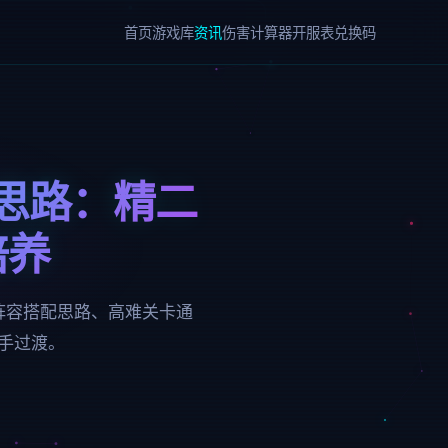
首页
游戏库
资讯
伤害计算器
开服表
兑换码
思路：精二
培养
阵容搭配思路、高难关卡通
手过渡。