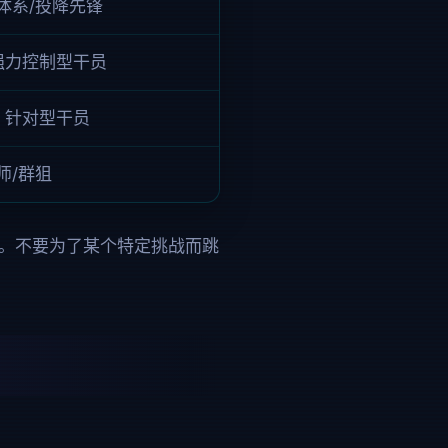
体系/投降先锋
 强力控制型干员
/ 针对型干员
师/群狙
缺口补。不要为了某个特定挑战而跳