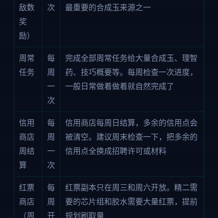
敌数
次
最重要的合成玉来源之一
奖
励）
周常
每
完成全部周常任务给大量合成玉、理智
任务
周
药、技巧概要等。每周检查一次进度，
一
一般日常做着做着就自然完成了
次
信用
每
信用商店每周日结算，多余的信用点会
商店
周
被清空。建议周末检查一下，把多余的
周结
一
信用点全换成招聘许可或材料
算
次
红票
每
红票副本只在周三和周六开放。精二需
商店
周
要的芯片组和胶水需要大量红票，提前
（周
开
规划刷取量