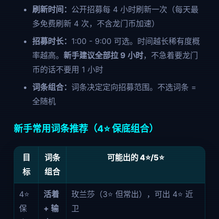
刷新时间：
公开招募每 4 小时刷新一次（每天最
多免费刷新 4 次，不含龙门币加速）
招募时长：
1:00 - 9:00 可选。时间越长稀有度概
率越高。
新手建议全部拉 9 小时
，不急着要龙门
币的话不要用 1 小时
词条组合：
词条决定定向招募范围。不选词条 =
全随机
新手常用词条推荐（4⭐ 保底组合）
目
词条
可能出的 4⭐/5⭐
标
组合
4⭐
活着
玫兰莎（3⭐ 但常出），可出 4⭐ 近
保
+ 输
卫