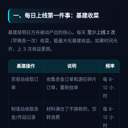
一、每日上线第一件事：基建收菜
基建是明日方舟被动产出的核心。每天
至少上线 2 次
（早晚各一次）收菜，能最大化基建收益。如果时间允
许，上 3 次收益更高。
基建操作
说明
频率
贸易站收取订
收集赤金订单和源石碎片
每 8-
单
订单，重新挂单
12 小
时
制造站收取赤
材料满仓了不换新的，空
每 8-
金/作战记录
转浪费
12 小
时