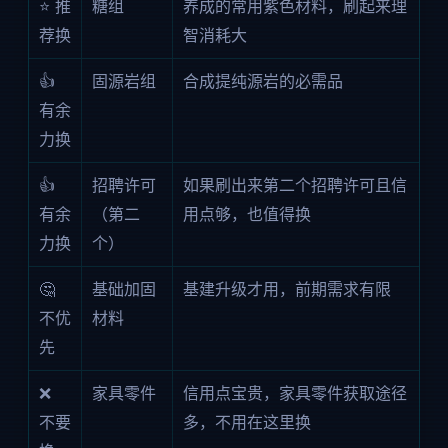
⭐ 推
糖组
养成的常用紫色材料，刷起来理
荐换
智消耗大
👍
固源岩组
合成提纯源岩的必需品
有余
力换
👍
招聘许可
如果刷出来第二个招聘许可且信
有余
（第二
用点够，也值得换
力换
个）
🤔
基础加固
基建升级才用，前期需求有限
不优
材料
先
❌
家具零件
信用点宝贵，家具零件获取途径
不要
多，不用在这里换