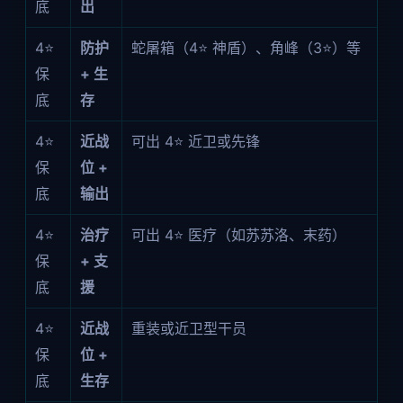
底
出
4⭐
防护
蛇屠箱（4⭐ 神盾）、角峰（3⭐）等
保
+ 生
底
存
4⭐
近战
可出 4⭐ 近卫或先锋
保
位 +
底
输出
4⭐
治疗
可出 4⭐ 医疗（如苏苏洛、末药）
保
+ 支
底
援
4⭐
近战
重装或近卫型干员
保
位 +
底
生存