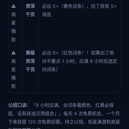
⚠️
资深
必出 5⭐（黄色词条），拉了就有 5⭐
高
干员
保底
星
赌
脸
⚠️
高级
必出 6⭐（红色词条！！如果出了绝
高
资深
对不要点 1 小时，拉满 9 小时后选定
星
干员
向词条）
赌
脸
公招口诀：
「9 小时拉满、全词条看颜色、红黄必保
底、没有就选泛用组合」。每天 4 次免费机会，一个月
下来就是 120 次免费招募。持之以恒，低星满潜和高星