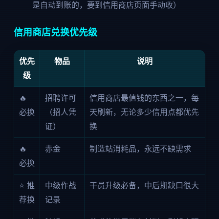
是自动到账的，要到信用商店页面手动收）
信用商店兑换优先级
优先
物品
说明
级
🔥
招聘许可
信用商店最值钱的东西之一，每
必换
（招人凭
天刷新，无论多少信用点都优先
证）
换
🔥
赤金
制造站消耗品，永远不缺需求
必换
⭐ 推
中级作战
干员升级必备，中后期缺口很大
荐换
记录