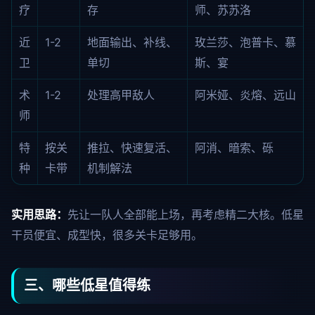
疗
存
师、苏苏洛
近
1-2
地面输出、补线、
玫兰莎、泡普卡、慕
卫
单切
斯、宴
术
1-2
处理高甲敌人
阿米娅、炎熔、远山
师
特
按关
推拉、快速复活、
阿消、暗索、砾
种
卡带
机制解法
实用思路：
先让一队人全部能上场，再考虑精二大核。低星
干员便宜、成型快，很多关卡足够用。
三、哪些低星值得练