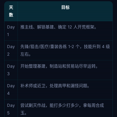
天
目标
数
Day
推主线、解锁基建、确定 12 人开荒框架。
1
Day
先锋/狙击/医疗/重装各练 1-2 个，技能升到 4 级
2
左右。
Day
开始整理基建，制造站和贸易站尽早运转。
3
Day
补术师或近卫，处理高甲和漏怪问题。
4
Day
尝试剿灭作战，能打多少打多少，拿每周合成
5
玉。