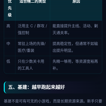
优
适合精二的类型
原因
先
级
高
泛用主 C / 群攻 /
能直接提升主线、活动、剿
强控制
灭通关率。
中
常驻上场的先锋/
提高稳定性，但通常不如输
医疗/重装
出提升明显。
低
只在少数关卡用
先精一够用，等资源宽裕再
的工具人
补。
五、基建：越早跑起来越好
基建不是可有可无的小游戏，而是长期资源来源。新手只要