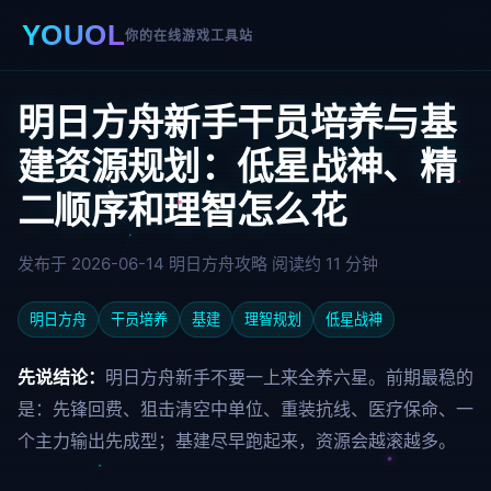
YOUOL
你的在线游戏工具站
明日方舟新手干员培养与基
建资源规划：低星战神、精
二顺序和理智怎么花
发布于 2026-06-14
明日方舟攻略
阅读约 11 分钟
明日方舟
干员培养
基建
理智规划
低星战神
先说结论：
明日方舟新手不要一上来全养六星。前期最稳的
是：先锋回费、狙击清空中单位、重装抗线、医疗保命、一
个主力输出先成型；基建尽早跑起来，资源会越滚越多。