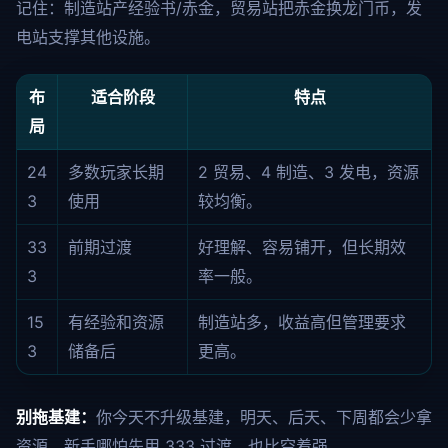
记住：制造站产经验书/赤金，贸易站把赤金换龙门币，发
电站支撑其他设施。
布
适合阶段
特点
局
24
多数玩家长期
2 贸易、4 制造、3 发电，资源
3
使用
较均衡。
33
前期过渡
好理解、容易铺开，但长期效
3
率一般。
15
有经验和资源
制造站多，收益高但管理要求
3
储备后
更高。
别拖基建：
你今天不升级基建，明天、后天、下周都会少拿
资源。新手哪怕先用 333 过渡，也比空着强。