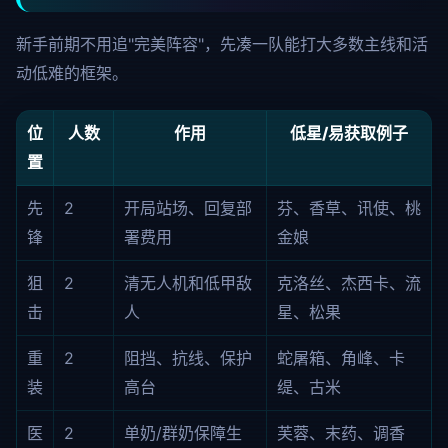
新手前期不用追"完美阵容"，先凑一队能打大多数主线和活
动低难的框架。
位
人数
作用
低星/易获取例子
置
先
2
开局站场、回复部
芬、香草、讯使、桃
锋
署费用
金娘
狙
2
清无人机和低甲敌
克洛丝、杰西卡、流
击
人
星、松果
重
2
阻挡、抗线、保护
蛇屠箱、角峰、卡
装
高台
缇、古米
医
2
单奶/群奶保障生
芙蓉、末药、调香