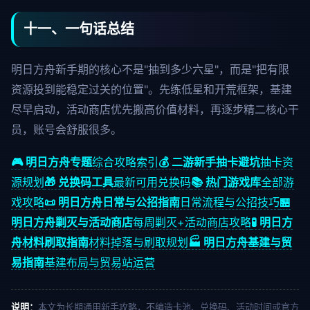
十一、一句话总结
明日方舟新手期的核心不是"抽到多少六星"，而是"把有限
资源投到能稳定过关的位置"。先练低星和开荒框架，基建
尽早启动，活动商店优先搬高价值材料，再逐步精二核心干
员，账号会舒服很多。
🎮 明日方舟专题
综合攻略索引
💰 二游新手抽卡避坑
抽卡资
源规划
🎁 兑换码工具
最新可用兑换码
📚 热门游戏库
全部游
戏攻略
📜 明日方舟日常与公招指南
日常流程与公招技巧
🏪
明日方舟剿灭与活动商店
每周剿灭+活动商店攻略
🧪 明日方
舟材料刷取指南
材料掉落与刷取规划
🏭 明日方舟基建与贸
易指南
基建布局与贸易站运营
说明：
本文为长期通用新手攻略，不编造卡池、兑换码、活动时间或官方