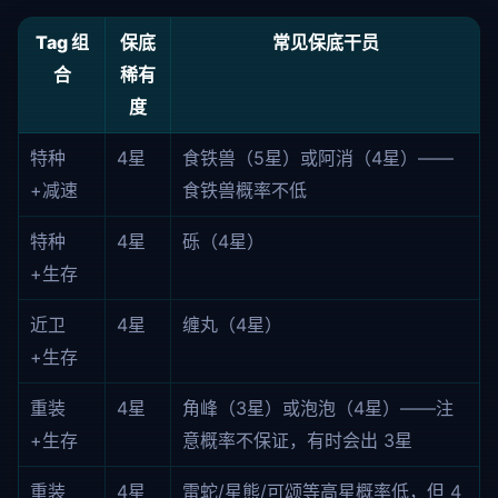
Tag 组
保底
常见保底干员
合
稀有
度
特种
4星
食铁兽（5星）或阿消（4星）——
+减速
食铁兽概率不低
特种
4星
砾（4星）
+生存
近卫
4星
缠丸（4星）
+生存
重装
4星
角峰（3星）或泡泡（4星）——注
+生存
意概率不保证，有时会出 3星
重装
4星
雷蛇/星熊/可颂等高星概率低，但 4