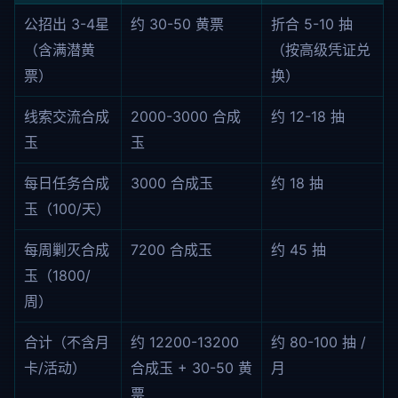
公招出 3-4星
约 30-50 黄票
折合 5-10 抽
（含满潜黄
（按高级凭证兑
票）
换）
线索交流合成
2000-3000 合成
约 12-18 抽
玉
玉
每日任务合成
3000 合成玉
约 18 抽
玉（100/天）
每周剿灭合成
7200 合成玉
约 45 抽
玉（1800/
周）
合计（不含月
约 12200-13200
约 80-100 抽 /
卡/活动）
合成玉 + 30-50 黄
月
票