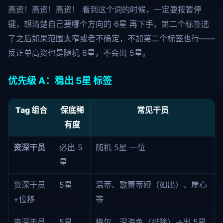
高资！高资！高资！
看到这个词的时候，一定要按暂停
键，想清楚自己要哪个方向的 6星 再下手。第二个标签选
了之后如果范围太窄或者不确定，不加第二个标签也行——
反正单高资也是随机 6星，不会出 5星。
优先级 A：稳出 5星 标签
Tag 组合
保底稀
常见干员
有度
资深干员
必出 5
随机 5星 一位
星
资深干员
5星
温蒂、歌蕾蒂娅（如出）、崖心
+位移
等
资深干员
5星
梅尔、深海色（排除）→出 5星