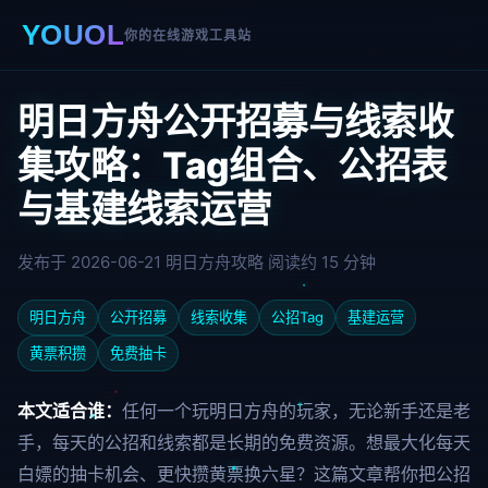
YOUOL
你的在线游戏工具站
明日方舟公开招募与线索收
集攻略：Tag组合、公招表
与基建线索运营
发布于 2026-06-21
明日方舟攻略
阅读约 15 分钟
明日方舟
公开招募
线索收集
公招Tag
基建运营
黄票积攒
免费抽卡
本文适合谁：
任何一个玩明日方舟的玩家，无论新手还是老
手，每天的公招和线索都是长期的免费资源。想最大化每天
白嫖的抽卡机会、更快攒黄票换六星？这篇文章帮你把公招