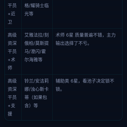
干员
格/耀骑士临
+近
光等
卫
高级
艾雅法拉/刻
术师 6星 质量普遍不错，主力
资深
俄柏/莫斯提
输出选择了不亏。
干员
马/澄闪/霍
+术
尔海雅等
师
高级
铃兰/安洁莉
辅助类 6星，看池子决定锁不
资深
娜/浊心斯卡
锁。
干员
蒂（如果包
+支
含）等
援