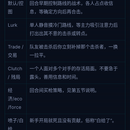
默认/控
回合早期控制路线的战术，各人占点收信
图
息，等确定方向后再合击。
Lurk
单人静音摸冷门路线，等主力吸引注意力后
打出出其不意的击杀或转点。
Trade /
队友被击杀后你立刻补掉那个击杀者，一换
交易
一拉平。
Clutch
一个人面对多个对手的存活局面。不要急于
/ 残局
露头，善用信息和时间。
经
回合间买枪策略，见第五节说明。
济/eco
/force
喷子/白
新手开局就死且没有贡献，俗称"白给了"。
给