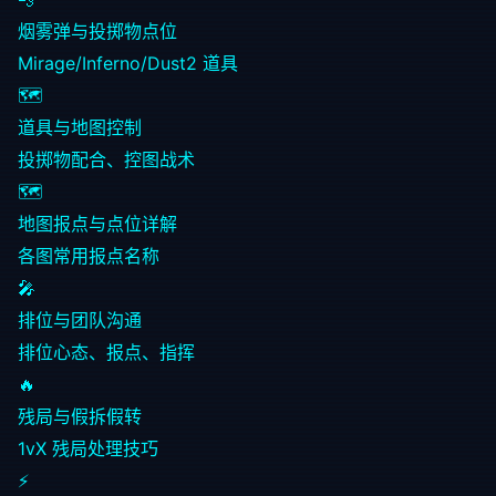
烟雾弹与投掷物点位
Mirage/Inferno/Dust2 道具
🗺️
道具与地图控制
投掷物配合、控图战术
🗺️
地图报点与点位详解
各图常用报点名称
🎤
排位与团队沟通
排位心态、报点、指挥
🔥
残局与假拆假转
1vX 残局处理技巧
⚡