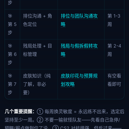
步
🎯
排位沟通 + 角
排位与团队沟通攻
第 1-3
第 5
色定位
略
周
步
🎯
残局处理 + 目
残局与假拆假转攻
第 2-4
第 6
标管理
略
周
步
🎯
皮肤知识（纯
皮肤印花与预算规
有空看
第 7
了解，非必
划攻略
看即可
步
要）
几个重要提醒：
① 每周换灵敏度 = 永远练不出来，选定后
坚持至少一周。② 不要一输就怪队友——先看自己急停/
预瞄/报点做到位了没。③ CS2 对抗很强，但反过来——