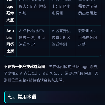
tigo
度大；B 点电梯/
上；B 区小
需要时间熟
殒命
斜坡
电梯侧
悉高度落差
大厦
Anu
A 点长桥/水中/
A 区直升机
较新地图，
bis
斜坡三线；B 点
位置；B 区
可先在休闲
阿努
河道/包厢
管道控制
玩熟
比斯
不要第一把竞技就选新图：
先在休闲模式把 Mirage 练熟，
至少知道 A 点怎么走、B 点怎么走、常见架枪位在哪。否
则排位里迷路+站位错误会被队友骂。
七、常用术语