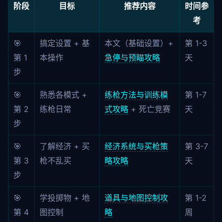
阶段
目标
推荐内容
时间参
考
🎯
搞定设置 + 基
本文（基础设置）+
第 1-3
第 1
本操作
急停与预瞄攻略
天
步
🎯
熟悉各模式 +
练枪方法与训练模
第 1-7
第 2
练枪日常
式攻略
+ 死亡竞赛
天
步
🎯
了解经济 + 买
经济系统与买枪策
第 3-7
第 3
枪不乱买
略攻略
天
步
🎯
学投掷物 + 地
道具与地图控制攻
第 1-2
第 4
图控制
略
周