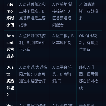
Infe
A 点过香蕉道和
A 区墓地/链
✅ 纹路清
rno
二楼下很难；B
接控制；B
晰，巷战很
炼狱
点香蕉道是主要
区香蕉道烟
多
小镇
战场
闪配合
Anc
A 点通过中路控
A 区二楼；B
OK 但比较
ient
制；B 点隧道和
区车库控制
新，有些点
远古
下水道
位要背
遗迹
Dus
A 点小道/大道极
A 点平台/车
经典入门
t2
限对枪；B 点可
头；B 点狗
图，但两侧
炙热
通过中路配合打
洞/门
都在长对枪
沙城
线
2
Ver
A 点坡道突破难
A 区沙包/坡
垂直地图，