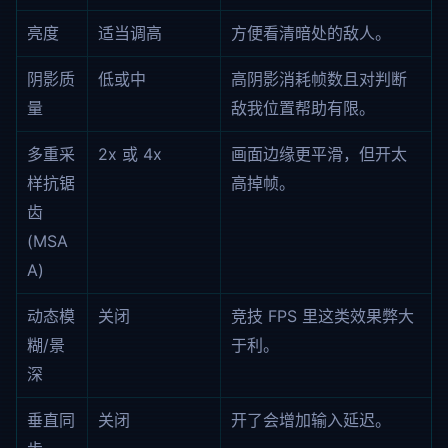
亮度
适当调高
方便看清暗处的敌人。
阴影质
低或中
高阴影消耗帧数且对判断
量
敌我位置帮助有限。
多重采
2x 或 4x
画面边缘更平滑，但开太
样抗锯
高掉帧。
齿
(MSA
A)
动态模
关闭
竞技 FPS 里这类效果弊大
糊/景
于利。
深
垂直同
关闭
开了会增加输入延迟。