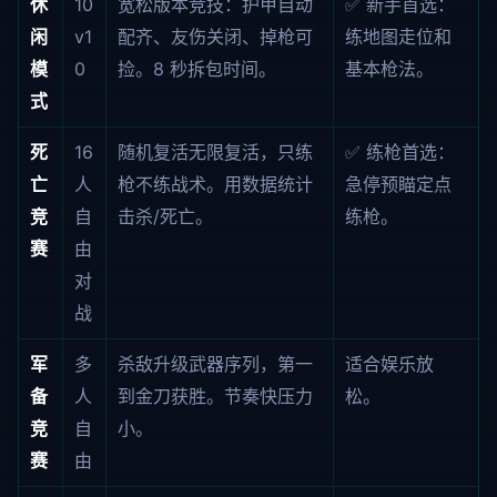
休
10
宽松版本竞技：护甲自动
✅ 新手首选：
闲
v1
配齐、友伤关闭、掉枪可
练地图走位和
模
0
捡。8 秒拆包时间。
基本枪法。
式
死
16
随机复活无限复活，只练
✅ 练枪首选：
亡
人
枪不练战术。用数据统计
急停预瞄定点
竞
自
击杀/死亡。
练枪。
赛
由
对
战
军
多
杀敌升级武器序列，第一
适合娱乐放
备
人
到金刀获胜。节奏快压力
松。
竞
自
小。
赛
由