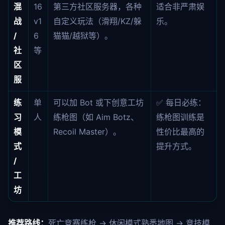
混
16
第三方社区服务器，各种
适合非严肃娱
战
v1
自定义玩法（滑翔/KZ/躲
乐。
/
6
猫猫/越狱等）。
社
等
区
服
练
单
可以加 Bot 或下创意工坊
✅ 每日必练：
习
人
练枪图（如 Aim Botz、
练枪图训练是
模
Recoil Master）。
性价比最高的
式
提升方式。
/
工
坊
推荐路线：
死亡竞赛练枪 → 休闲模式熟悉地图 → 竞技模