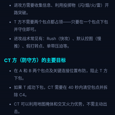
进攻方需要收集信息、利用投掷物（闪/烟/火/雷）开
路突破。
T 方不需要两个包点都占领——只要在一个包点下包
并守住即可。
进攻战术常见有：Rush（快攻）、默认控图（慢
推）、假打转点、单带压迫等。
CT 方（防守方）的主要目标
在 A 和 B 两个包点及关键连接位置布防，阻止 T 方
下包。
如果 T 成功下包，CT 需要在 40 秒内清空包点并拆
除 C4。
CT 可以利用地图掩体和交叉火力优势，不需主动出
击。