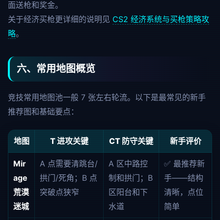
面送枪和奖金。
关于经济买枪更详细的说明见
CS2 经济系统与买枪策略攻
略
。
六、常用地图概览
竞技常用地图池一般 7 张左右轮流。以下是最常见的新手
推荐图和基础要点：
地图
T 进攻关键
CT 防守关键
新手评价
Mir
A 点需要清跳台/
A 区中路控
✅ 最推荐新
age
拱门/死角；B 点
制和拱门；B
手——结构
荒漠
突破点狭窄
区阳台和下
清晰，点位
迷城
水道
简单