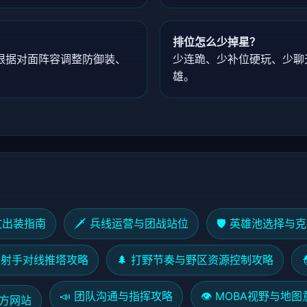
排位怎么少掉星？
根据对面阵容调整防御装、
少连跪、少补位硬玩、少聊
雄。
铭文出装指南
🗡️ 兵线运营与团战站位
🛡️ 英雄池选择与
育路射手对线推塔攻略
🌲 打野节奏与野区资源控制攻略
📣 团队沟通与指挥攻略
👁️ MOBA视野与地
方网站