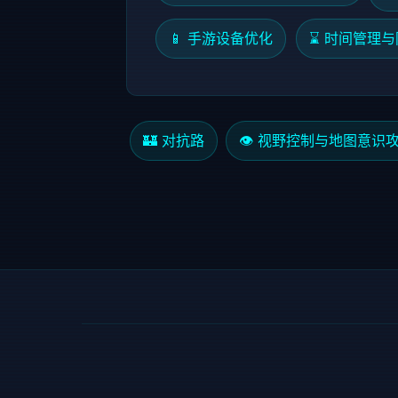
📱 手游设备优化
⌛ 时间管理
🏰 对抗路
👁️ 视野控制与地图意识