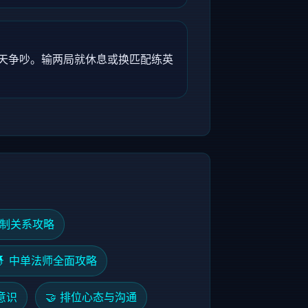
天争吵。输两局就休息或换匹配练英
克制关系攻略
🧙 中单法师全面攻略
图意识
🤝 排位心态与沟通