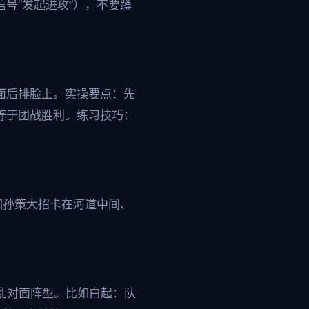
号“发起进攻”），不要蹲
面后排脸上。实操要点：先
等于团战胜利。练习技巧：
如孙策大招卡在河道中间、
乱对面阵型。比如白起：队