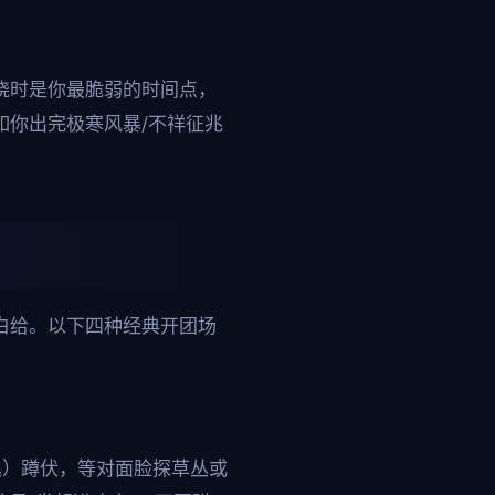
晓时是你最脆弱的时间点，
如你出完极寒风暴/不祥征兆
白给。以下四种经典开团场
丛）蹲伏，等对面脸探草丛或