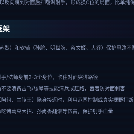
以反向跳到对面后排嘲讽射手，形成换C位的局面，比单纯
框架
苏烈）和软辅（孙膑、明世隐、蔡文姬、大乔）保护思路不
手/法师身前2-3个身位，卡住对面突进路径
前不要浪费击飞/眩晕等技能清兵或赶路，蓄着防对面刺客
（阿轲、兰陵王）隐身接近时，利用范围控制或真实视野打断
动吃诸葛亮大招、孙尚香翻滚等伤害，保护射手血量