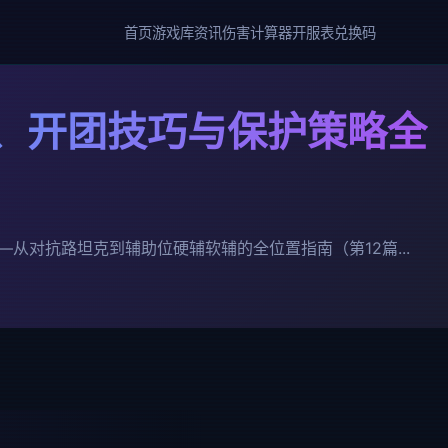
首页
游戏库
资讯
伤害计算器
开服表
兑换码
伤、开团技巧与保护策略全
对抗路坦克到辅助位硬辅软辅的全位置指南（第12篇...