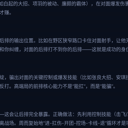
（比如白起的大招、项羽的被动、廉颇的霸体），在对面爆发伤
才赚。
后排的输出位置。比如在野区狭窄路口卡住对面射手，让他
和你纠缠，对面的后排打不到你的后排——这就是成功的身
绽，骗出对面的关键控制或爆发技能（比如张良大招、安琪
反打。高端局的前排核心能力不是“能扛”，而是“能骗”。
—这会让后排完全暴露。正确做法：先利用控制技能（击飞/
战场。周而复始地“进-扛伤-开团-控场-卡线-退”循环才