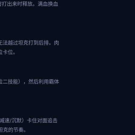
害打出来时释放。满血换血
无法越过坦克打到后排。肉
位卡位。
拉二技能），然后利用霸体
减速/沉默）卡住对面追击
是坦克的节奏。