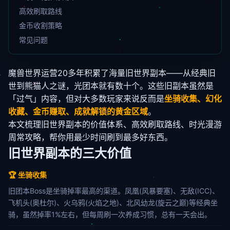
高效刷取路线
金币收割策略
常见问题
魔兽世界运营20多年积累了海量旧世界副本——从经典旧
世到熊猫人之谜，光团本就有数十个。这些旧副本虽然是
「过气」内容，但对大多数玩家来说反而是
坐骑收集、幻化
收藏、金币赚取、成就解锁的黄金区域
。
本文梳理旧世界副本的价值体系、高效刷取路线、时光漫游
周常攻略，帮你用最少时间刷到最多好东西。
旧世界副本的三大价值
🏆 坐骑收集
旧团本Boss是坐骑掉率最高的渠道。凤凰(风暴要塞)、无敌(ICC)、
飞机头(奥杜尔)、火乌鸦(火焰之地)、北风幼龙(旋云之巅)等经典坐
骑，虽然掉率1%左右，但每周刷一次养成习惯，总有一天会出。