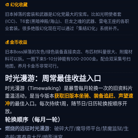
🎨 幻化收藏
旧本掉落的套装和武器是幻化党最大的宝库。比如光明使者套
(ICC)、T6套(黑暗神殿/海山)、巨龙之魂的武器、雷电王座的各职
业套装。很多绝版幻化现在可以通过「集结幻化」系统补齐。
💰 金币收益
旧本Boss掉落的灰色/绿色装备直接卖店、布匹材料量很大、附魔材
料可以拆。一圈下来5-10分钟能有500-2000金。配合双采集号扫
地图，养月卡金币非常可行。
时光漫游：周常最佳收益入口
时光漫游（Timewalking）是暴雪每月轮换一次的旧资料片
重温活动，是当今版本
获取旧版本坐骑、装备追赶、声望速
冲
的最佳入口。每次持续1周，随节日/日历轮换按顺序开
放。
轮换顺序（每月一轮）
燃烧的远征时光漫游
：破碎大厅/魔导师平台/禁魔监狱/生
态船/塞泰克大厅/暗影迷宫