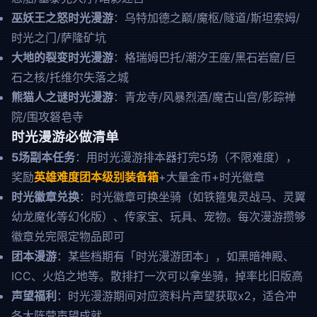
巫妖王之怒时光漫游
：乌特加德之巅/魔枢/隧道/斯坦索姆/
时光之门/萨隆矿坑
大地的裂变时光漫游
：格瑞姆巴托/潮汐王座/黑石岩窟/巨
石之核/托维尔失落之城
熊猫人之谜时光漫游
：青龙寺/风暴烈酒/魔古山宫/影踪禅
院/围攻砮皂寺
时光漫游必做清单
5场副本任务
：用时光漫游排本器打完5场（不限难度），
奖励
英雄难度团本级别装备箱
+大量金币+时光徽章
时光徽章兑换
：时光徽章可换坐骑（如铁箍鬼灵战马、灵翼
幼龙魔化等幻化版）、传家宝、玩具、宠物。每次漫游攒够
徽章兑完限定物品即可
团本漫游
：某些档期有「时光漫游团本」，如黑暗神殿、
ICC、火焰之地等。散排打一次可以拿坐骑，掉率比旧版高
声望福利
：时光漫游期间对应资料片声望获取x2，适合冲
各大阵营声望成就