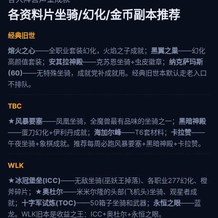
各资料片坐骑/幻化/金币副本推荐
经典旧世
熔火之心
——全职业套装幻化，火焰之子成就；
黑翼之巢
——幻化
高颜值套装；
安其拉神殿
——克苏恩坐骑+虫皮徽章；
纳克萨玛斯
(60)
——无特殊坐骑，成就党补成就用。经典旧世本默认走老入口
不排队。
TBC
★风暴要塞
——凤凰坐骑，全魔兽最有品味的坐骑之一；
黑暗神殿
——蛋刀幻化+伊利丹成就；
海加尔峰
——T6套材料；
卡拉赞
——
午夜坐骑+象棋成就。推荐每周必跑风暴要塞+黑暗神殿+卡拉赞。
WLK
★冰冠堡垒(ICC)
——无敌坐骑(巫妖王掉落)、各职业277幻化、橙
斧碎片；
★奥杜尔
——米米尔隆的头部(飞机头)坐骑、观星者成
就；
十字军试炼(TOC)
——50箱子坐骑和武器；
永恒之眼
——蓝
龙。WLK旧本是收益之王：ICC+奥杜尔+永恒之眼。