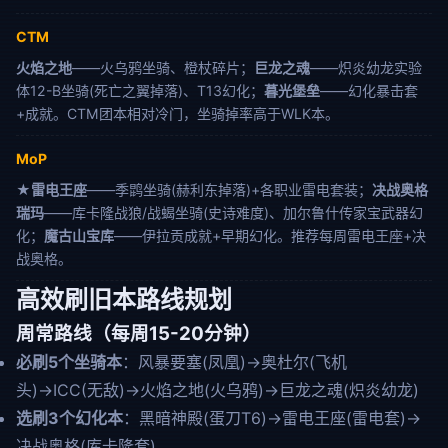
CTM
火焰之地
——火乌鸦坐骑、橙杖碎片；
巨龙之魂
——炽炎幼龙实验
体12-B坐骑(死亡之翼掉落)、T13幻化；
暮光堡垒
——幻化暴击套
+成就。CTM团本相对冷门，坐骑掉率高于WLK本。
MoP
★雷电王座
——季鹍坐骑(赫利东掉落)+各职业雷电套装；
决战奥格
瑞玛
——库卡隆战狼/战蝎坐骑(史诗难度)、加尔鲁什传家宝武器幻
化；
魔古山宝库
——伊拉贡成就+早期幻化。推荐每周雷电王座+决
战奥格。
高效刷旧本路线规划
周常路线（每周15-20分钟）
必刷5个坐骑本
：风暴要塞(凤凰)→奥杜尔(飞机
头)→ICC(无敌)→火焰之地(火乌鸦)→巨龙之魂(炽炎幼龙)
选刷3个幻化本
：黑暗神殿(蛋刀T6)→雷电王座(雷电套)→
决战奥格(库卡隆套)