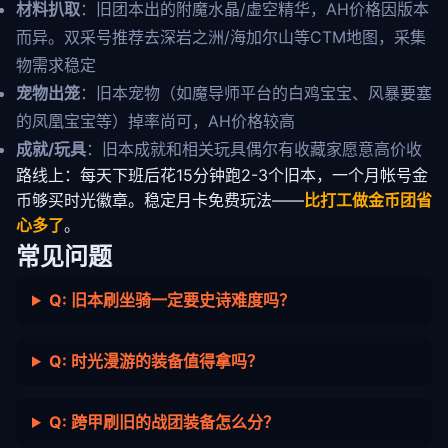
材料扒取
：旧团本出的附魔水晶/虚空精华，AH价格因版本
而异。双采号推荐去深岩之洲/海加尔山等CTM地图，采集
物需求稳定
宠物出笼
：旧本宠物（如魔导师平台的白鸡宝宝、风暴要塞
的凤凰宝宝等）掉率尚可，AH价格较高
成就/玩具
：旧本成就和相关玩具偶尔有收藏家愿意高价收
路线上：每天下班后花15分钟跑2-3个旧本，一个月帐号金
币够买时光徽章。稳定月卡免费玩法——
比打工做金币团省
心多了
。
常见问题
Q: 旧本刷坐骑一定要史诗难度吗？
Q: 时光漫游的装备值得拿吗？
Q: 跨甲刷旧的战团装备怎么分？