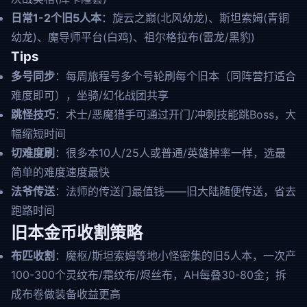
日常1-2个旧5人本
：旋云之巅(北风幼龙)、斯坦索姆(青铜
幼龙)、魔导师平台(白鸡)、祖尔格拉布(雷龙/黑豹)
Tips
多号同步
：每周旅程号多个号轮刷每个旧本（同阵营打适合
难度即可），坐骑/幻化战团共享
跳怪技巧
：术士/恶魔猎手可通过开门/冲刺技能跳Boss，大
幅缩短时间
切难度刷
：很多本10人/25人或普通/英雄掉率一样，选最
简单的难度速度最快
法爷传送
：法师的传送门最值钱——旧大陆随便传送，省去
跑路时间
旧本金币收割策略
布匹收割
：魔枢/斯坦索姆等地小怪密集的旧5人本，一次产
100-300个灵纹布/霜纹布/烬丝布，AH每叠30-80金；拆
成布卷做装备收益更高