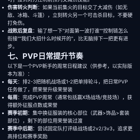
伤害转火判断
：如果当前集火的目标交了大减伤（如无
敌、冰箱、斗篷），立刻转火另一个可击杀目标，不要硬
打免伤。
战败后复盘
：输了想一下"对面第一波打谁""控制链怎么
衔接""我们大招什么时候开的"，比无脑排下一把更有进
步。
七、PVP日常提升节奏
以下是一个PVP新手的周常日程建议（供参考，以实际版
本为准）：
每天
：排2-3把随机战场或1-2把单排轮斗，把日常PVP
任务做了，攒荣誉升级荣誉装
每周
：完成PVP周常（通常包括赢X场战场/竞技场），获
得额外征服点数或荣誉
赛季初期
：集中换征服装的核心部位（武器>饰品>套装
部位），剩下的部位用荣誉装过渡
赛季中后期
：尝试固定队打评级战场或2v2/3v3，追求更
高排位和赛季奖励