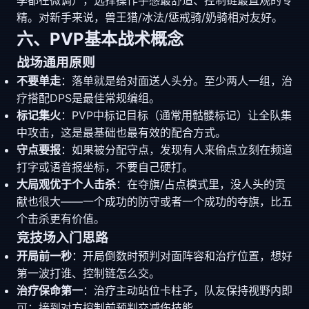
季都在微调），选择操作手感最舒适、控制链最直观的专
精。对新手来说，兽王猎/冰法/惩戒骑/奶骑相对友好。
六、PVP基本战术概念
战场通用原则
不要单走
：落单就是给对面送人头分。至少两人一组，治
疗搭配DPS是最佳常规编组。
标记集火
：PVP中标记目标（通常用骷髅标记）让全队集
中攻击，这是最基础也最有效的配合方式。
守点要报
：如果被分配守点，发现有人来偷点立刻在频道
打字或语音报坐标，不要自己硬打。
大局观优于个人击杀
：在夺旗/占点模式里，没人头的贡
献也很大——一个成功的防守或者一个成功的夺旗，比五
个击杀更有价值。
竞技场入门思路
开局前一秒
：开局倒数时预判对面阵容和治疗位置，想好
第一波打谁、控制链怎么交。
治疗保命第一
：治疗主动站位卡柱子，队友保持视野内即
可；接到对方控制前预判交减伤技能。