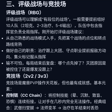
三、评级战场与竞技场
评级战场（RBG）
评级战场可以理解成"有段位的战场"。一般需要提前组好
10人队（2坦克、2-3治疗、5-6输出），队伍中包含指
挥官负责全局指挥。刚开始打评级战场建议：
从自己熟悉的战场模式入手，先把某个战场的点位和转点
路线背熟
做好自己的职责：治疗跟上大团、守点职业提前报敌方动
向、集火标记服从指挥
输不可怕，每局结束后复盘：哪个点先掉了？灭团原因是
被控住了还是爆发没跟上？
竞技场（2v2 / 3v3）
竞技场是魔兽PVP操作天花板，但也最有成就感。基本元
素：
控制链（CC Chain）
：将控制技能（晕、沉默、致盲、
恐惧）连续衔接，让对手在几秒内完全无法操作。经典组
合：武僧扫堂腿 → 法师变羊 → 治疗在羊结束时丢恐