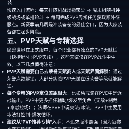
装
快速入门流程：每天排随机战场攒荣誉 → 周末组随机评
级战场或单排轮斗 → 每周完成PVP周常任务获取额外征
服点。新赛季前几周是冲装备差的最佳窗口，因为大家装
备都在起步阶段。
五、PVP天赋与专精选择
魔兽世界在正式服中，每个职业都有独立的PVP天赋栏
（快捷键N→PVP天赋），这些天赋仅在PVP战斗中生
效。以下几点值得注意：
PVP天赋需要自己去荣誉天赋商人或天赋界面解锁
：通过
荣誉点数解锁，大部分实战PVP天赋在低荣誉等级就能解
锁。
每个专精的PVP定位差距很大
：比如惩戒骑在PVE中是近
战输出，PVP中更多担任辅助/爆发型角色（无敌+制裁
+奉献控场）；法师在PVE中玩奥法/冰法，PVP中主要用
冰法打控制-爆发循环。
建议从"PVP推荐专精"入手
：不追求版本最强（因为每赛