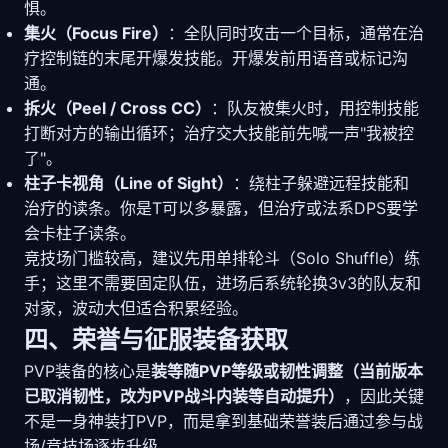
惧。
集火（Focus Fire）
：全队同时攻击一个目标，通常在治
疗控制链的末尾开爆发技能。开爆发前用语音或标记沟
通。
拆火（Peel / Cross CC）
：队友被集火时，用控制技能
打断对方的输出循环；治疗交大技能前先喊一声"我被控
了"。
柱子卡视角（Line of Sight）
：绕柱子躲避远程技能和
治疗的读条。你是T可以多暴露，但治疗或法系DPS要学
会卡柱子读条。
竞技场门槛较高，建议先用单排轮斗（Solo Shuffle）练
手；这里不需要固定队伍，进场后系统轮换3v3的队友和
对家，波动大但适合积累经验。
四、荣誉与征服装备获取
PVP装备的核心是
装等随PVP等级或韧性调整（当前版本
已取消韧性，改为PVP战斗内装等自动提升）
，因此关键
不是一身神装打PVP，而是拿到基础荣誉装后通过参与战
场/竞技场逐步升级。