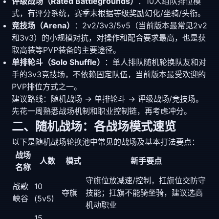
评级战场（Rated Battlegrounds）
：10人组队排位模
式，有评分系统，赛季末根据等级奖励幻化/坐骑/头衔。
竞技场（Arena）
：2v2/3v3/5v5（当前版本最常见2v2
和3v3）的小规模对抗，对操作和配合要求最高，也是获
取高装等PVP装备的主要途径。
单排轮斗（Solo Shuffle）
：单人排队随机轮换队友和对
手的3v3竞技场，不依赖固定队伍，当前版本最受欢迎的
PVP排位方式之一。
建议路线：随机战场 → 单排轮斗 → 评级战场/竞技场。
先花一周熟悉战场机制和职业控制链，再考虑冲分。
二、随机战场：各战场模式速览
以下是随机战场轮换池中常见的战场及基本打法要点：
战场
人数
模式
新手要点
名称
守旗位放减速/控制，扛旗位交防守
战歌
10
夺旗
技能；扛旗不能骑坐骑，建议选高
峡谷
(5v5)
机动职业
15