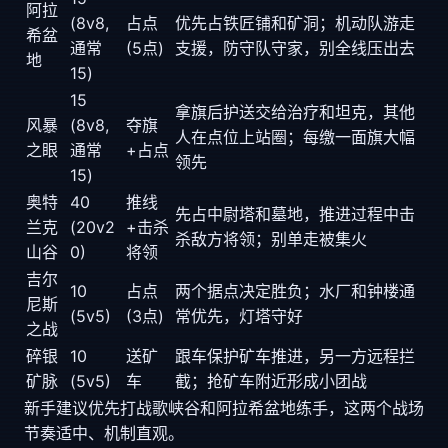
阿拉
(8v8,
占点
优先占铁匠铺和矿洞；机动队游走
希盆
通常
(5点)
支援，防守队守家，别全线压出去
地
15)
15
拿旗后护送交给治疗和坦克，其他
风暴
(8v8,
夺旗
人在点位上站圈；每缴一面旗大幅
之眼
通常
+占点
领先
15)
奥特
40
推线
先占中尉塔和墓地，推进过程中击
兰克
(20v2
+击杀
杀敌方将领；别单走被集火
山谷
0)
将领
吉尔
10
占点
两个据点决定胜负；水厂和钟楼通
尼斯
(5v5)
(3点)
常优先，灯塔守好
之战
碎银
10
送矿
跟车保护矿车推进，另一方远程拦
矿脉
(5v5)
车
截；抢矿车附近形成小团战
新手建议优先打战歌峡谷和阿拉希盆地练手，这两个战场
节奏适中、机制直观。