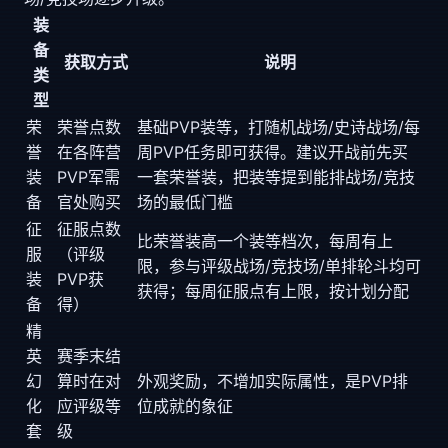
装
备
获取方式
说明
类
型
荣
荣誉点数
基础PVP装等，打随机战场/史诗战场/每
誉
在各阵营
周PVP任务即可获得。建议开战前先买
装
PVP军需
一套荣誉装，把装等提到能排战场/竞技
备
官处购买
场的最低门槛
征
征服点数
比荣誉装高一个装等档次，每周有上
服
（评级
限，参与评级战场/竞技场/单排轮斗均可
装
PVP获
获得；每周征服点有上限，按计划分配
备
得）
精
英
赛季末结
幻
算时在对
外观奖励，不增加实际属性，是PVP排
化
应评级等
位成就的象征
套
级