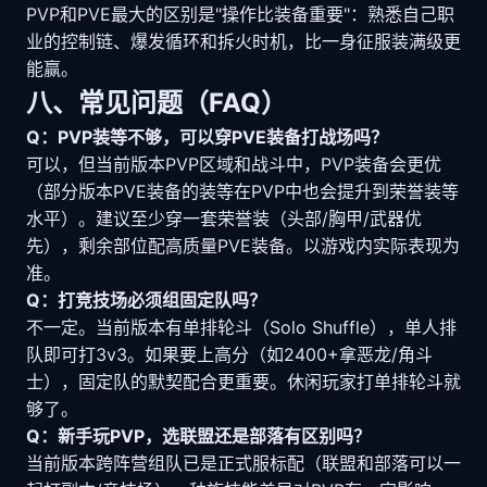
PVP和PVE最大的区别是"操作比装备重要"：熟悉自己职
业的控制链、爆发循环和拆火时机，比一身征服装满级更
能赢。
八、常见问题（FAQ）
Q：PVP装等不够，可以穿PVE装备打战场吗？
可以，但当前版本PVP区域和战斗中，PVP装备会更优
（部分版本PVE装备的装等在PVP中也会提升到荣誉装等
水平）。建议至少穿一套荣誉装（头部/胸甲/武器优
先），剩余部位配高质量PVE装备。以游戏内实际表现为
准。
Q：打竞技场必须组固定队吗？
不一定。当前版本有单排轮斗（Solo Shuffle），单人排
队即可打3v3。如果要上高分（如2400+拿恶龙/角斗
士），固定队的默契配合更重要。休闲玩家打单排轮斗就
够了。
Q：新手玩PVP，选联盟还是部落有区别吗？
当前版本跨阵营组队已是正式服标配（联盟和部落可以一