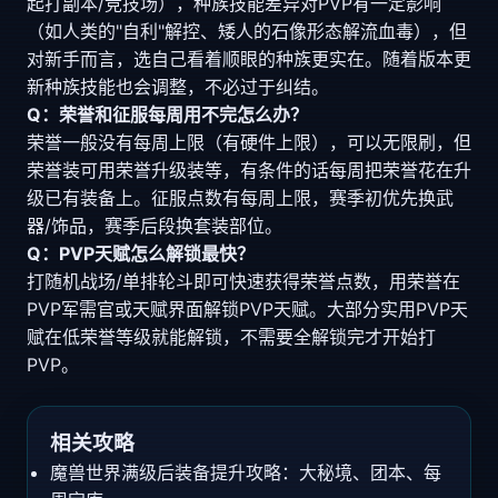
起打副本/竞技场），种族技能差异对PVP有一定影响
（如人类的"自利"解控、矮人的石像形态解流血毒），但
对新手而言，选自己看着顺眼的种族更实在。随着版本更
新种族技能也会调整，不必过于纠结。
Q：荣誉和征服每周用不完怎么办？
荣誉一般没有每周上限（有硬件上限），可以无限刷，但
荣誉装可用荣誉升级装等，有条件的话每周把荣誉花在升
级已有装备上。征服点数有每周上限，赛季初优先换武
器/饰品，赛季后段换套装部位。
Q：PVP天赋怎么解锁最快？
打随机战场/单排轮斗即可快速获得荣誉点数，用荣誉在
PVP军需官或天赋界面解锁PVP天赋。大部分实用PVP天
赋在低荣誉等级就能解锁，不需要全解锁完才开始打
PVP。
相关攻略
魔兽世界满级后装备提升攻略：大秘境、团本、每