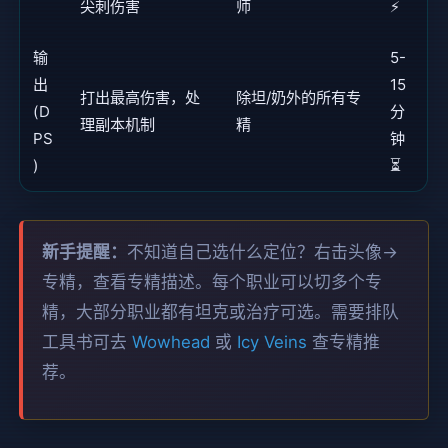
尖刺伤害
师
⚡
输
5-
出
15
打出最高伤害，处
除坦/奶外的所有专
(D
分
理副本机制
精
PS
钟
)
⏳
新手提醒：
不知道自己选什么定位？右击头像→
专精，查看专精描述。每个职业可以切多个专
精，大部分职业都有坦克或治疗可选。需要排队
工具书可去
Wowhead
或
Icy Veins
查专精推
荐。