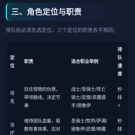
三、角色定位与职责
排队前必须先选定位。三个定位的职责各不相同：
排
定
队
职责
适合职业举例
位
速
度
拉住怪物的仇恨，
战士/圣骑士/死亡
秒
坦
带领路线，决定节
骑士/武僧/恶魔猎
排
克
奏
手/德鲁伊
⚡
维持团队血量，驱
圣骑士/牧师/萨满/
秒
治
散有害效果，应对
德鲁伊/武僧/唤魔
排
疗