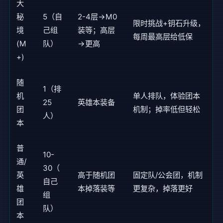
大
秘
5（自
2-4层→M0
限时挑战+钥石升级，
境
己组
装等；高层
每周最高层给低保
(M
队）
→更高
+)
随
1（排
机
单人排队，体验团本
25
英雄本装备
团
机制；掉率低但轻松
人）
本
普
10-
通/
30（
英
高于随机团
固定队/公会团，机制
自己
雄
本掉落装等
更复杂，掉落更好
组
团
队）
本