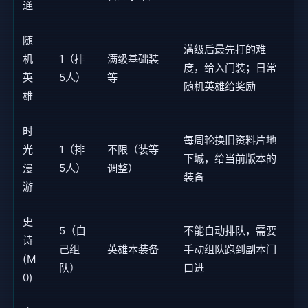
通
随
满级后最先打的难
机
1（排
满级基础装
度，给入门装；日常
英
5人）
等
随机英雄给奖励
雄
时
每周轮换旧资料片地
光
1（排
不限（装等
下城，给当前版本的
漫
5人）
调整）
装备
游
史
5（自
不能自动排队，需要
诗
己组
英雄本装备
手动组队跑到副本门
(M
队）
口进
0)