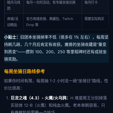
暗月马戏
每月一次的活动，有专属坐骑兑换
每月打卡
团
商城/活
官方商城坐骑、典藏包、Twitch
需要实际购买
动赠品
Drop 等
小贴士：
旧团本坐骑掉率不低（很多在 1% 左右），每周坚
持刷几趟，几个月后肯定有收获。魔兽的坐骑收藏是"量变
到质变"——攒到 100、200、250 等里程碑时还有成就坐
骑奖励。
每周坐骑日路线参考
如果你时间有限，每周抽 1-2 小时走一趟"坐骑日"路线，性
价比很高：
巨龙之魂（4.3）- 火鹰/火乌鸦：
H 难度尾王分别掉落
实验体 12-B（火鹰）和纯血火鹰。老本单刷容易，只
有脊椎阶段需要一点技巧。