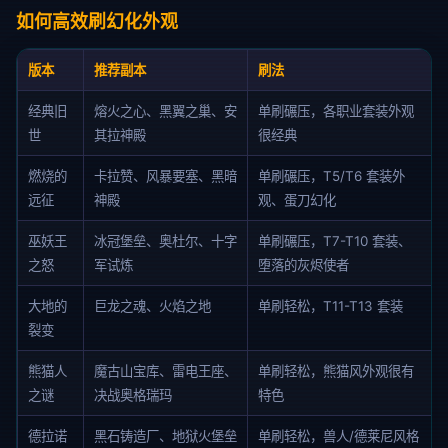
如何高效刷幻化外观
版本
推荐副本
刷法
经典旧
熔火之心、黑翼之巢、安
单刷碾压，各职业套装外观
世
其拉神殿
很经典
燃烧的
卡拉赞、风暴要塞、黑暗
单刷碾压，T5/T6 套装外
远征
神殿
观、蛋刀幻化
巫妖王
冰冠堡垒、奥杜尔、十字
单刷碾压，T7-T10 套装、
之怒
军试炼
堕落的灰烬使者
大地的
巨龙之魂、火焰之地
单刷轻松，T11-T13 套装
裂变
熊猫人
魔古山宝库、雷电王座、
单刷轻松，熊猫风外观很有
之谜
决战奥格瑞玛
特色
德拉诺
黑石铸造厂、地狱火堡垒
单刷轻松，兽人/德莱尼风格