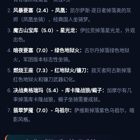
风暴要塞（2.4）- 凤凰：
凯尔萨斯·逐日者掉落奥的灰
烬（凤凰坐骑），经典国人坐骑梦。
魔古山宝库（5.0）- 星光龙：
伊拉贡掉落星光龙，外观
出色。
暗夜要塞（7.0）- 绿色地狱火：
古尔丹掉落绿色地狱
火，军团版本标志性坐骑。
燃烧王座（7.3）- 红地狱火/镰刀：
寂灭者阿古斯掉落
红色地狱火和镰刀武器幻化。
决战奥格瑞玛（5.4）- 库卡隆战狼/蝎子：
加摩尔有几
率掉落库卡隆战狼，蝎子坐骑需要成就。
翡翠梦魇（7.0）- 乌祖尔：
萨维斯掉落紫色乌祖尔，暗
影风格。