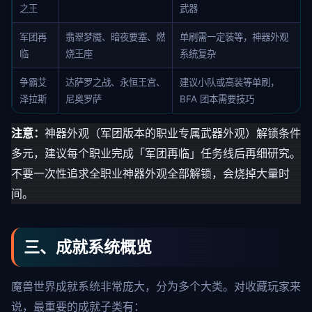
之王
武器
军团再
翡翠梦魇、暗夜要塞、燃
单刷需一定装等，神器外观
临
烧王座
系统复杂
争霸艾
达萨罗之战、永恒王宫、
建议小队或高装等单刷，
泽拉斯
尼奥罗萨
BFA 团本需要技巧
注意：
神器外观（军团版本的职业专属武器外观）解锁条件
多元，建议每个职业完成「军团再临」任务线后再细研究。
不要一次性追求全职业神器外观全部解锁，会烧掉大量时
间。
三、成就系统概览
魔兽世界成就系统非常庞大，分为多个大类。对收藏玩家来
说，最重要的成就子类有：