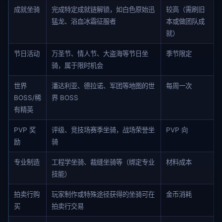
成就坐骑
完成特定成就链解锁，如白色原始迅
较高（需刷旧
猛龙、浴血冰霜征服者
本或做团队成
就）
节日活动
万圣节、情人节、大盗海等节日坐
季节限定
骑，属于限时机会
世界
潘达利亚、德拉诺、军团等地图的世
每周一次
BOSS/稀
界 BOSS
有精英
PVP 奖
评级、竞技场赛季坐骑，战场荣誉坐
PVP 向
励
骑
专业制造
工程学坐骑、裁缝坐骑等（绑定专业
材料成本
技能）
拍卖行购
玩家制作或特殊途径获得的坐骑可在
金币消耗
买
拍卖行交易