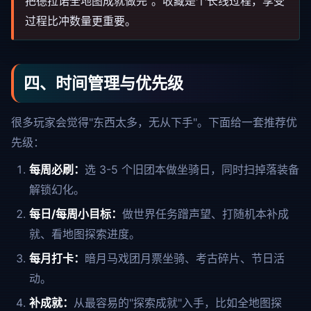
把德拉诺全地图成就做完"。收藏是个长线过程，享受
过程比冲数量更重要。
四、时间管理与优先级
很多玩家会觉得"东西太多，无从下手"。下面给一套推荐优
先级：
每周必刷：
选 3-5 个旧团本做坐骑日，同时扫掉落装备
解锁幻化。
每日/每周小目标：
做世界任务蹭声望、打随机本补成
就、看地图探索进度。
每月打卡：
暗月马戏团月票坐骑、考古碎片、节日活
动。
补成就：
从最容易的"探索成就"入手，比如全地图探