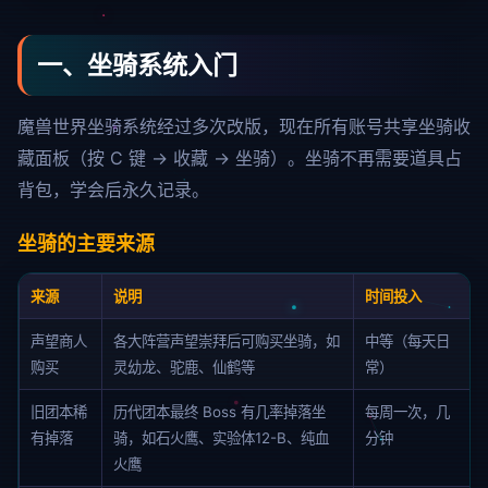
一、坐骑系统入门
魔兽世界坐骑系统经过多次改版，现在所有账号共享坐骑收
藏面板（按 C 键 → 收藏 → 坐骑）。坐骑不再需要道具占
背包，学会后永久记录。
坐骑的主要来源
来源
说明
时间投入
声望商人
各大阵营声望崇拜后可购买坐骑，如
中等（每天日
购买
灵幼龙、驼鹿、仙鹤等
常）
旧团本稀
历代团本最终 Boss 有几率掉落坐
每周一次，几
有掉落
骑，如石火鹰、实验体12-B、纯血
分钟
火鹰