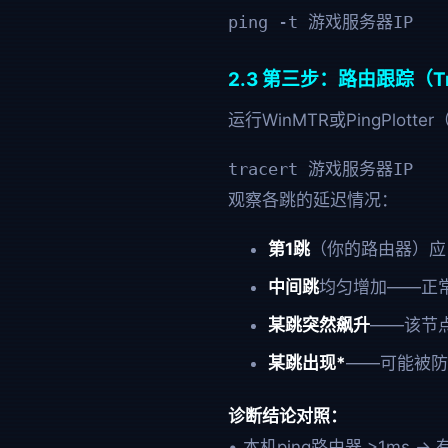
ping -t 游戏服务器IP
2.3 第三步：路由跟踪（Tra
运行WinMTR或PingPlo
tracert 游戏服务器IP
观察各跳的延迟情况：
第1跳
（你的路由器）应
中间跳
均匀增加——正
某跳突然飙升
——该节点
某跳出现*
——可能被防
诊断结论对照：
• 本机ping路由器 >1ms →