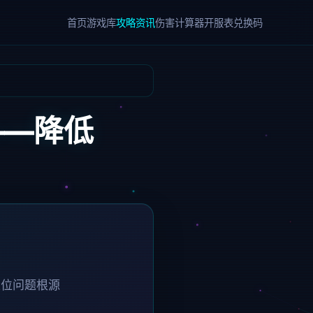
首页
游戏库
攻略资讯
伤害计算器
开服表
兑换码
——降低
定位问题根源