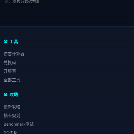
示，以官方数据为准。
🛠️ 工具
伤害计算器
兑换码
开服表
全部工具
📖 攻略
最新攻略
抽卡规划
Benchmark测试
PC优化