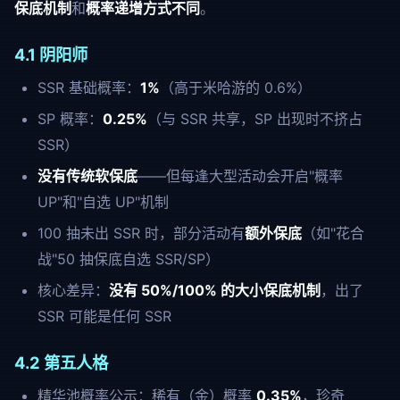
保底机制
和
概率递增方式不同
。
4.1 阴阳师
SSR 基础概率：
1%
（高于米哈游的 0.6%）
SP 概率：
0.25%
（与 SSR 共享，SP 出现时不挤占
SSR）
没有传统软保底
——但每逢大型活动会开启"概率
UP"和"自选 UP"机制
100 抽未出 SSR 时，部分活动有
额外保底
（如"花合
战"50 抽保底自选 SSR/SP）
核心差异：
没有 50%/100% 的大小保底机制
，出了
SSR 可能是任何 SSR
4.2 第五人格
精华池概率公示：稀有（金）概率
0.35%
，珍奇