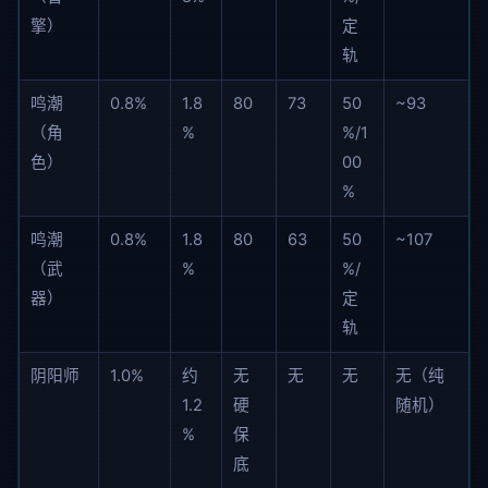
擎）
定
轨
鸣潮
0.8%
1.8
80
73
50
~93
（角
%
%/1
色）
00
%
鸣潮
0.8%
1.8
80
63
50
~107
（武
%
%/
器）
定
轨
阴阳师
1.0%
约
无
无
无
无（纯
1.2
硬
随机）
%
保
底