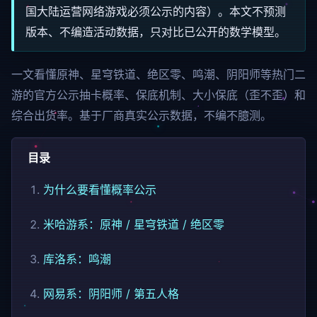
国大陆运营网络游戏必须公示的内容）。本文不预测
版本、不编造活动数据，只对比已公开的数学模型。
一文看懂原神、星穹铁道、绝区零、鸣潮、阴阳师等热门二
游的官方公示抽卡概率、保底机制、大小保底（歪不歪）和
综合出货率。基于厂商真实公示数据，不编不臆测。
目录
为什么要看懂概率公示
米哈游系：原神 / 星穹铁道 / 绝区零
库洛系：鸣潮
网易系：阴阳师 / 第五人格