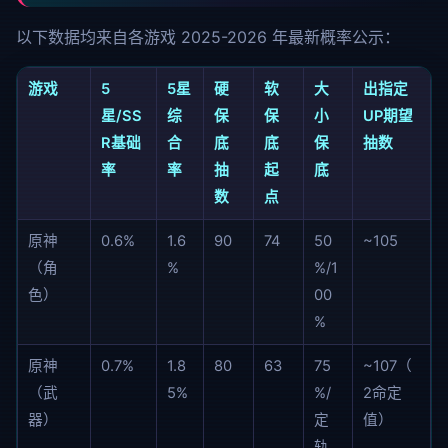
以下数据均来自各游戏 2025-2026 年最新概率公示：
游戏
5
5星
硬
软
大
出指定
星/SS
综
保
保
小
UP期望
R基础
合
底
底
保
抽数
率
率
抽
起
底
数
点
原神
0.6%
1.6
90
74
50
~105
（角
%
%/1
色）
00
%
原神
0.7%
1.8
80
63
75
~107（
（武
5%
%/
2命定
器）
定
值）
轨