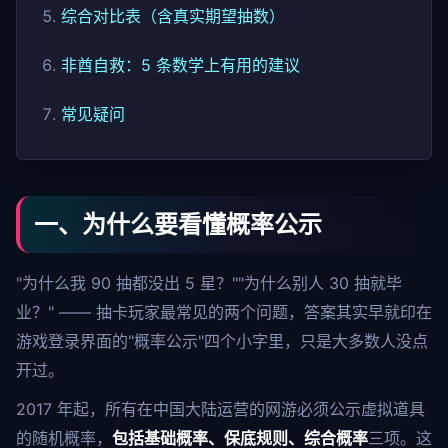
综合对比表（含真实期望抽数）
非酋自救：5 条数学上有用的建议
常见疑问
一、为什么要看懂概率公示
"为什么我 90 抽都没出 5 星？""为什么别人 30 抽就毕
业？" —— 抽卡玩家最常见的两个问题，答案其实早就印在
游戏登录界面的"概率公示"四个小字里，只是大多数人没点
开过。
2017 年起，所有在中国大陆运营的网游必须公示虚拟道具
的随机概率，
包括基础概率、保底规则、综合概率
三项。这