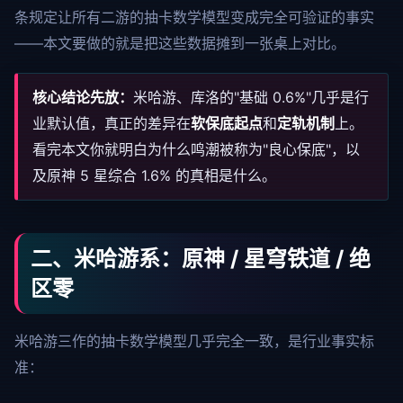
条规定让所有二游的抽卡数学模型变成完全可验证的事实
——本文要做的就是把这些数据摊到一张桌上对比。
核心结论先放：
米哈游、库洛的"基础 0.6%"几乎是行
业默认值，真正的差异在
软保底起点
和
定轨机制
上。
看完本文你就明白为什么鸣潮被称为"良心保底"，以
及原神 5 星综合 1.6% 的真相是什么。
二、米哈游系：原神 / 星穹铁道 / 绝
区零
米哈游三作的抽卡数学模型几乎完全一致，是行业事实标
准：