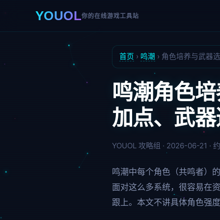
YOUOL
你的在线游戏工具站
首页
›
鸣潮
›
角色培养与武器
鸣潮角色培
加点、武器
YOUOL 攻略组 · 2026-06-21 ·
鸣潮中每个角色（共鸣者）
面对这么多系统，很容易在
跟上。本文不讲具体角色强