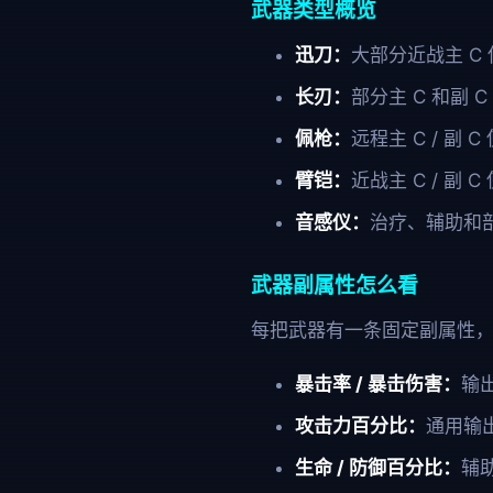
武器类型概览
迅刀：
大部分近战主 C
长刃：
部分主 C 和副
佩枪：
远程主 C / 副
臂铠：
近战主 C / 副
音感仪：
治疗、辅助和
武器副属性怎么看
每把武器有一条固定副属性
暴击率 / 暴击伤害：
输
攻击力百分比：
通用输
生命 / 防御百分比：
辅