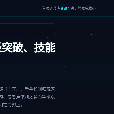
首页
游戏库
资讯
伤害计算器
兑换码
级突破、技能
链（命座）。新手和回归玩家
匀、或者声骸刷太多而等级没
用在刀刃上。