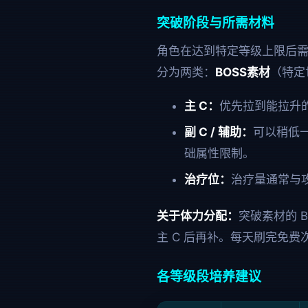
突破阶段与所需材料
角色在达到特定等级上限后需
分为两类：
BOSS素材
（特定
主 C：
优先拉到能拉升的
副 C / 辅助：
可以稍低一
础属性限制。
治疗位：
治疗量通常与
关于体力分配：
突破素材的 
主 C 后再补。每天刷完免
各等级段培养建议