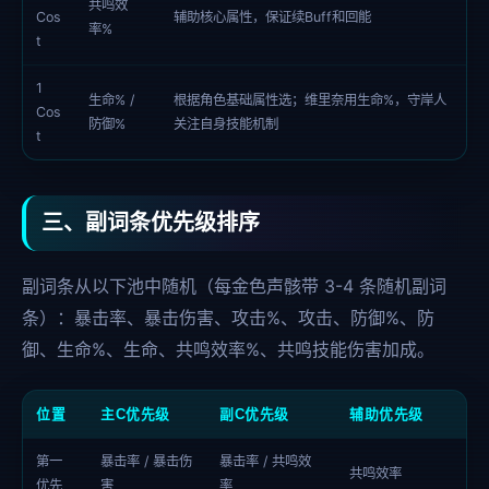
共鸣效
Cos
辅助核心属性，保证续Buff和回能
率%
t
1
生命% /
根据角色基础属性选；维里奈用生命%，守岸人
Cos
防御%
关注自身技能机制
t
三、副词条优先级排序
副词条从以下池中随机（每金色声骸带 3-4 条随机副词
条）：暴击率、暴击伤害、攻击%、攻击、防御%、防
御、生命%、生命、共鸣效率%、共鸣技能伤害加成。
位置
主C优先级
副C优先级
辅助优先级
第一
暴击率 / 暴击伤
暴击率 / 共鸣效
共鸣效率
优先
害
率