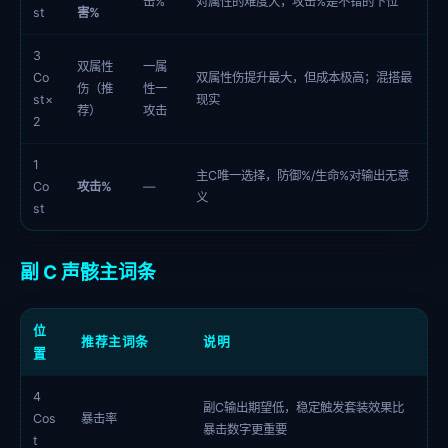
击%
对属性的难度大，攻击%是不错的下位
st
害%
3
双属性
一属
Co
双属性伤提升最大，但成本极高；混搭最
伤（推
性一
st×
现实
荐）
攻击
2
1
主C唯一选择，防御%/生命%对输出无意
Co
攻击%
—
义
st
副 C 声骸主词条
位
推荐主词条
说明
置
4
副C输出期望低，稳定触发套装效果比
Cos
暴击率
暴击数字更重要
t