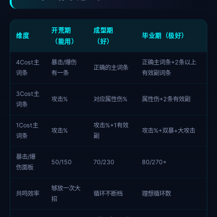
开荒期
成型期
维度
毕业期（极好）
（能用）
（好）
4Cost主
暴击/爆伤
正确主词条+2条以上
正确的主词条
词条
有一条
有效副词条
3Cost主
攻击%
对应属性伤%
属性伤+2条有效副
词条
1Cost主
攻击%+1有效
攻击%
攻击%+双暴+大攻击
词条
副
暴击/爆
50/150
70/230
80/270+
伤面板
够放一次大
共鸣效率
循环不断档
理想循环数
招