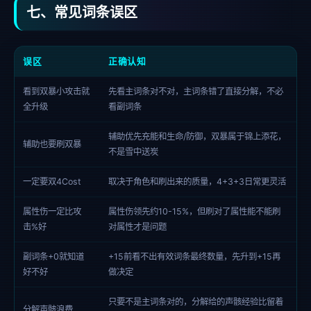
七、常见词条误区
误区
正确认知
看到双暴小攻击就
先看主词条对不对，主词条错了直接分解，不必
全升级
看副词条
辅助优先充能和生命/防御，双暴属于锦上添花，
辅助也要刷双暴
不是雪中送炭
一定要双4Cost
取决于角色和刷出来的质量，4+3+3日常更灵活
属性伤一定比攻
属性伤领先约10-15%，但刷对了属性能不能刷
击%好
对属性才是问题
副词条+0就知道
+15前看不出有效词条最终数量，先升到+15再
好不好
做决定
只要不是主词条对的，分解给的声骸经验比留着
分解声骸浪费