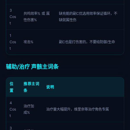
3
共鸣效率% 或 属
缺充能的副C优选用效率保证循环，不
Cos
性伤害%
缺就属性伤
t
1
Cos
攻击%
副C也是打伤害的，不要给防御/生命
t
辅助/治疗 声骸主词条
位
推荐主词
说明
置
条
4
治疗加
Cos
治疗量大幅提升，维里奈等治疗角色专属
成%
t
3