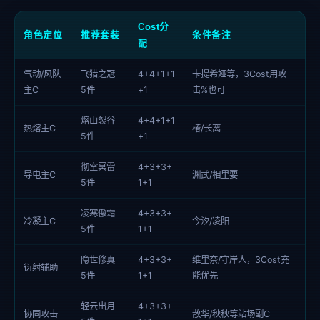
Cost分
角色定位
推荐套装
条件备注
配
气动/风队
飞猎之冠
4+4+1+1
卡提希娅等，3Cost用攻
主C
5件
+1
击%也可
熔山裂谷
4+4+1+1
热熔主C
椿/长离
5件
+1
彻空冥雷
4+3+3+
导电主C
渊武/相里要
5件
1+1
凌寒傲霜
4+3+3+
冷凝主C
今汐/凌阳
5件
1+1
隐世修真
4+3+3+
维里奈/守岸人，3Cost充
衍射辅助
5件
1+1
能优先
轻云出月
4+3+3+
协同攻击
散华/秧秧等站场副C