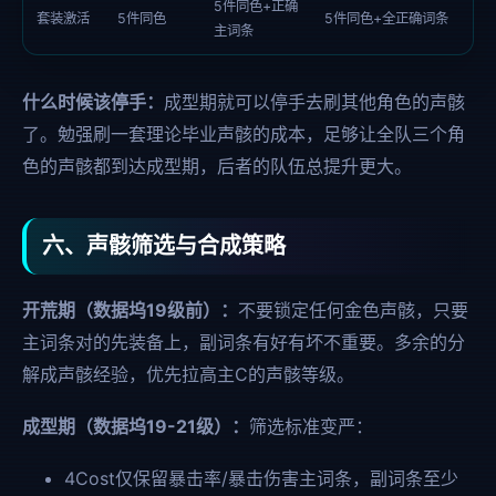
5件同色+正确
套装激活
5件同色
5件同色+全正确词条
主词条
什么时候该停手：
成型期就可以停手去刷其他角色的声骸
了。勉强刷一套理论毕业声骸的成本，足够让全队三个角
色的声骸都到达成型期，后者的队伍总提升更大。
六、声骸筛选与合成策略
开荒期（数据坞19级前）：
不要锁定任何金色声骸，只要
主词条对的先装备上，副词条有好有坏不重要。多余的分
解成声骸经验，优先拉高主C的声骸等级。
成型期（数据坞19-21级）：
筛选标准变严：
4Cost仅保留暴击率/暴击伤害主词条，副词条至少