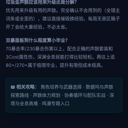
垃圾金声骸应该用来升级还是分解？
优先用来升级有用的声骸。完全确认不会用到的（全错主
词条或全歪的），建议直接摧毁换经验。每周无音区箱子
开了会给大量经验，不必太省。
双暴面板到什么程度算小毕业？
70暴击率/230暴击伤害以上，配合正确的声骸套装和
3Cost属性伤，深渊全息就能打得比较轻松。再往上追
80+/270+属于极限毕业，提升有限但成本极高。
📖 相关攻略：
角色培养与武器选择
·
数据坞与声骸
探索路线
·
声骸体力规划
·
协奏循环与配队实战
·
深
塔与全息高难
·
鸣潮专题入口