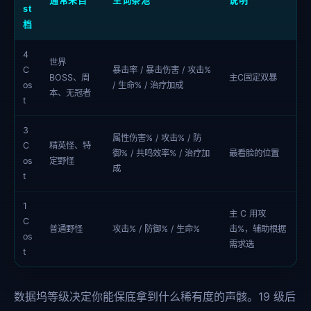
通常来自
主词条池
说明
st
档
4
世界
C
暴击率 / 暴击伤害 / 攻击%
BOSS、周
主C固定双暴
os
/ 生命% / 治疗加成
本、无冠者
t
3
属性伤害% / 攻击% / 防
C
精英怪、特
御% / 共鸣效率% / 治疗加
最看脸的位置
os
定野怪
成
t
1
主 C 用攻
C
普通野怪
攻击% / 防御% / 生命%
击%，辅助根据
os
需求选
t
数据坞等级决定你能保底拿到什么稀有度的声骸。19 级后