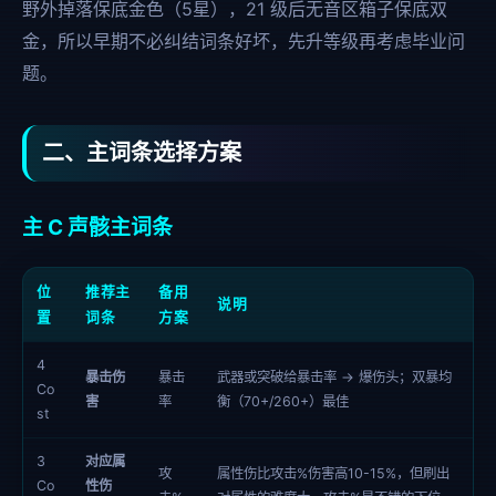
野外掉落保底金色（5星），21 级后无音区箱子保底双
金，所以早期不必纠结词条好坏，先升等级再考虑毕业问
题。
二、主词条选择方案
主 C 声骸主词条
位
推荐主
备用
说明
置
词条
方案
4
暴击伤
暴击
武器或突破给暴击率 → 爆伤头；双暴均
Co
害
率
衡（70+/260+）最佳
st
3
对应属
攻
属性伤比攻击%伤害高10-15%，但刷出
Co
性伤