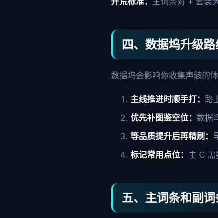
开荒标准：
主词条对 + 套
四、数据坞升级路
数据坞会影响你收集声骸的体
主线推进时顺手打：
路
优先补图鉴空位：
数据
等品质提升后再精刷：
标记常用点位：
主 C
五、主词条和副词