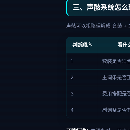
三、声骸系统怎么
声骸可以粗略理解成“套装 +
判断顺序
看什
1
套装是否适
2
主词条是否
3
费用搭配是
4
副词条是否