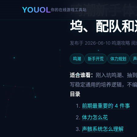
鸣潮新手体
YOUOL
你的在线游戏工具站
坞、配队和
发布于 2026-06-10
鸣潮攻略
阅读
鸣潮
新手开荒
体力规划
声
适合谁看：
刚入坑鸣潮、抽
写稳定通用的培养逻辑，不
目录
前期最重要的 4 件事
体力怎么花
声骸系统怎么理解