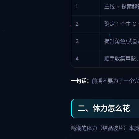
1
主线 + 探索
2
确定 1 个主 C 
3
提升角色/武器
4
顺手收集声骸
一句话：
前期不要为了一个
二、体力怎么花
鸣潮的体力（结晶波片）本质