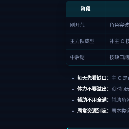
阶段
刚开荒
角色突破
主力队成型
补主 C
中后期
按缺口刷
每天先看缺口：
主 C
体力不要溢出：
没时间
辅助不用全满：
辅助角
周常资源别忘：
周本类