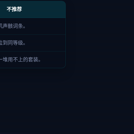
不推荐
机声骸词条。
拉到同等级。
一堆用不上的套装。
。