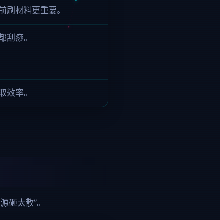
前刷材料更重要。
都刮痧。
取效率。
。
源砸太散”。